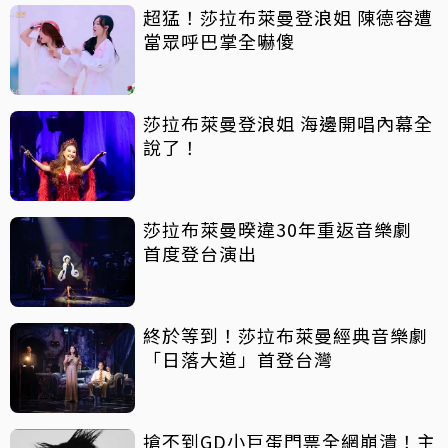
超猛！莎拉布萊曼登浪姐 陳德容遭
當眾呼巴掌全嚇傻
莎拉布萊曼登浪姐 海邊開唱內幕全
說了！
莎拉布萊曼暌違30年重返音樂劇
首度登台演出
終於等到！莎拉布萊曼經典音樂劇
「日落大道」首登台灣
搶不到GD小巨蛋門票全網崩潰！主