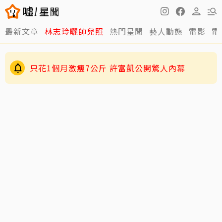
最新文章
林志玲曬帥兒照
熱門星聞
藝人動態
電影
電
只花1個月激瘦7公斤 許富凱公開驚人內幕