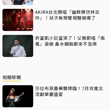
AKIRA台北開唱「幽默模仿林志
玲」！兒子無預警現聲萌爆了
許富凱小巨蛋哭了！父親節唱「南
風」淚崩 鼻水糊臉都來不及擦
相關新聞
莎拉布萊曼美聲降臨！7月攻進北
流獻華麗盛宴