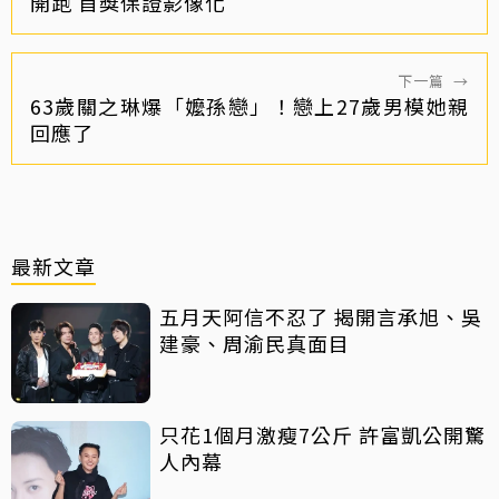
開跑 首獎保證影像化
下一篇
→
63歲關之琳爆「嬤孫戀」！戀上27歲男模她親
回應了
最新文章
五月天阿信不忍了 揭開言承旭、吳
建豪、周渝民真面目
只花1個月激瘦7公斤 許富凱公開驚
人內幕