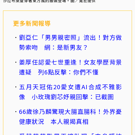
莎拉布萊曼穿著東方風的服裝登場。圖／寬宏提供
更多新聞報導
劉亞仁「男男親密照」流出！對方做
勢索吻 網：是新男友？
姜厚任認愛七世重逢！女友學歷背景
遭疑 列6點反擊：你們不懂
五月天冠佑20愛女遭AI合成不雅影
像 小玫瑰劉芯妤親回擊：已截圖
66歲徐乃麟驚現大腸直腸科！外界憂
健康狀況 本人親揭真相