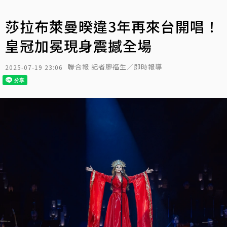
莎拉布萊曼暌違3年再來台開唱！
皇冠加冕現身震撼全場
聯合報 記者廖福生／即時報導
2025-07-19 23:06