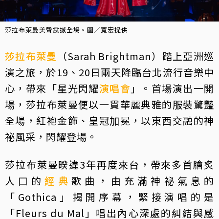
莎拉布萊曼美聲震撼全場。圖／寬宏提供
莎拉布萊曼
（Sarah Brightman）踏上亞洲巡
演之旅，於19、20日兩天降臨台北流行音樂中
心，帶來「星光閃耀
演唱會
」。首場演出一開
場，莎拉布萊曼便以一貫華麗典雅的服裝驚豔
全場，紅袍金飾、皇冠加冕，以東西交融的神
祕風采，閃耀登場。
莎拉布萊曼暌違3年再度來台，帶來多首膾炙
人口的
經典
歌曲，由充滿神祕氣息的
「Gothica」揭開序幕，緊接演唱的是
「Fleurs du Mal」唱出內心深處的糾結與感