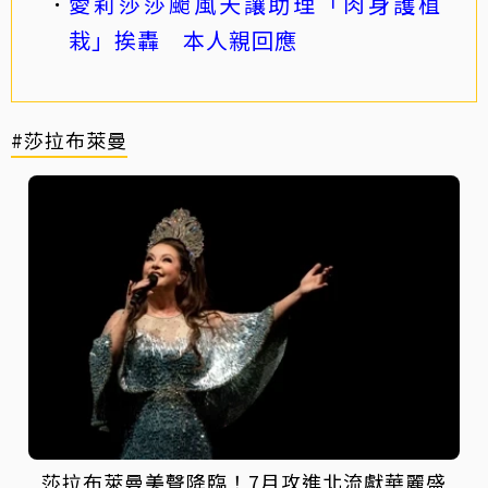
愛莉莎莎颱風天讓助理「肉身護植
栽」挨轟 本人親回應
#莎拉布萊曼
莎拉布萊曼美聲降臨！7月攻進北流獻華麗盛