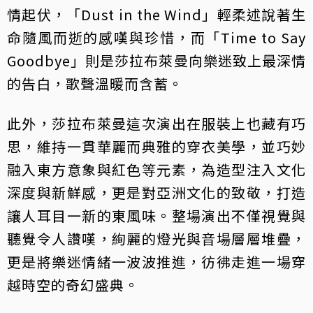
情起伏，「Dust in the Wind」輕柔述說著生
命隨風而逝的感嘆與珍惜，而「Time to Say
Goodbye」則是莎拉布萊曼向樂迷致上最深情
的告白，歌聲溫暖而含蓄。
此外，莎拉布萊曼這次演出在服裝上也藏有巧
思，維持一貫華麗而典雅的穿衣美學，並巧妙
融入東方意象與紅色等元素，為造型注入文化
深度與新鮮感，更是對亞洲文化的致敬，打造
讓人耳目一新的東風味。整場演出不僅視覺與
聽覺令人讚嘆，絢麗的燈光與音場層層堆疊，
更是將樂迷情緒一波波推進，彷彿走進一場穿
越時空的奇幻盛典。