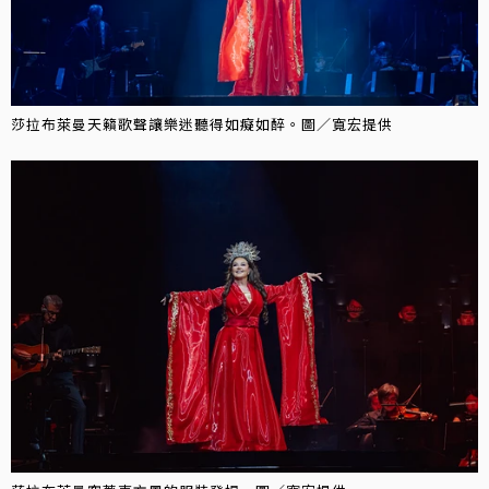
莎拉布萊曼天籟歌聲讓樂迷聽得如癡如醉。圖／寬宏提供