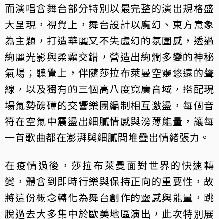
而演唱會舞台部分特別以最完整的演出規格盛
大呈現，視覺上，舞台設計以魔幻、東方意象
為主題，打造華麗又不失虛幻的氛圍感，透過
絢麗光影與柔霧交錯，營造出絢爛多變的神秘
氣場；聽覺上，伴隨莎拉布萊曼空靈悠遠的聲
線，以及獨有的三個高八度寬廣音域，搭配現
場氣勢磅礡的交響樂團編制相互激盪，每個音
符在空氣中震盪出細膩情感與滂薄能量，讓每
一首歌曲都在澎湃與細膩間堆疊出情緒張力。
在疫情過後，莎拉布萊曼面對世界的快速轉
變，體會到即時行樂與保持正向的重要性，故
將這份概念轉化為舞台創作的靈感與能量，跳
脫過去大多集中於歐美地區演出，此次特別展