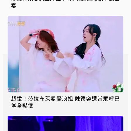
宴
超猛！莎拉布萊曼登浪姐 陳德容遭當眾呼巴
掌全嚇傻