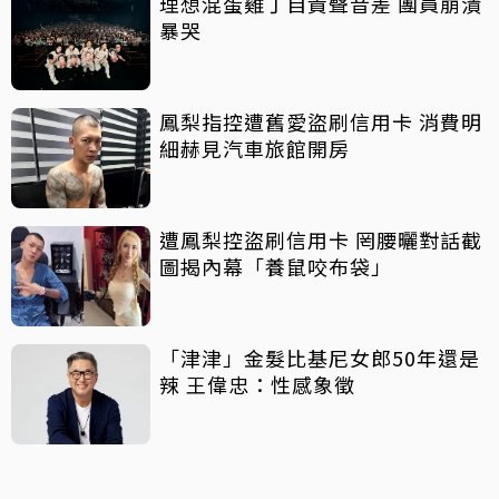
理想混蛋雞丁自責聲音差 團員崩潰
暴哭
鳳梨指控遭舊愛盜刷信用卡 消費明
細赫見汽車旅館開房
遭鳳梨控盜刷信用卡 罔腰曬對話截
圖揭內幕「養鼠咬布袋」
「津津」金髮比基尼女郎50年還是
辣 王偉忠：性感象徵