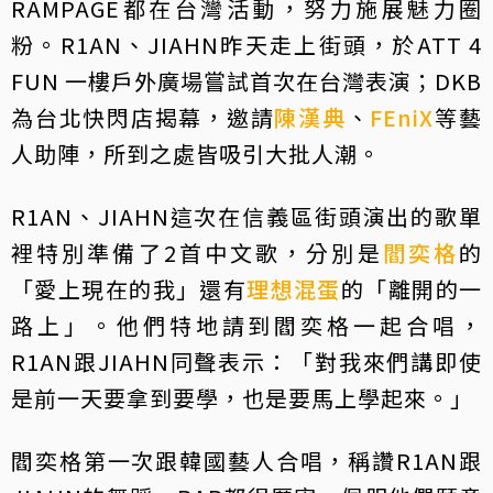
RAMPAGE都在台灣活動，努力施展魅力圈
粉。R1AN、JIAHN昨天走上街頭，於ATT 4
FUN 一樓戶外廣場嘗試首次在台灣表演；DKB
為台北快閃店揭幕，邀請
陳漢典
、
FEniX
等藝
人助陣，所到之處皆吸引大批人潮。
R1AN、JIAHN這次在信義區街頭演出的歌單
裡特別準備了2首中文歌，分別是
閻奕格
的
「愛上現在的我」還有
理想混蛋
的「離開的一
路上」。他們特地請到閻奕格一起合唱，
R1AN跟JIAHN同聲表示：「對我來們講即使
是前一天要拿到要學，也是要馬上學起來。」
閻奕格第一次跟韓國藝人合唱，稱讚R1AN跟