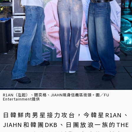
R1AN（左起）、閻奕格、JIAHN現身信義區街頭。圖／FU
Entertainment提供
日韓鮮肉男星接力攻台，今韓星R1AN、
JIAHN和韓團DKB、日團放浪一族的THE