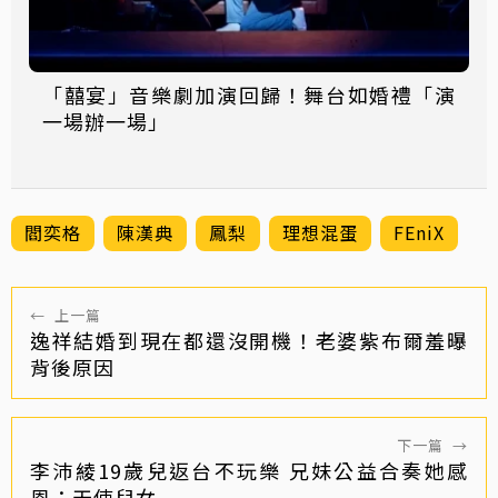
「囍宴」音樂劇加演回歸！舞台如婚禮「演
一場辦一場」
閻奕格
陳漢典
鳳梨
理想混蛋
FEniX
←
上一篇
逸祥結婚到現在都還沒開機！老婆紫布爾羞曝
背後原因
下一篇
→
李沛綾19歲兒返台不玩樂 兄妹公益合奏她感
恩：天使兒女