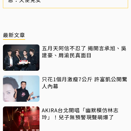
最新文章
五月天阿信不忍了 揭開言承旭、吳
建豪、周渝民真面目
只花1個月激瘦7公斤 許富凱公開驚
人內幕
AKIRA台北開唱「幽默模仿林志
玲」！兒子無預警現聲萌爆了