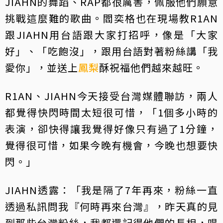
JIAHN的舞蹈、RAP都很厲害，佩服他們願意
挑戰這麼難的歌曲。閻奕格也在現場教R1AN
跟JIAHN用台語跟大家打招呼，像是「大家
好」、「吃飽沒」，跟用台語對著粉絲講「我
愛你」，並送上
鳳梨
酥祝福他們越來越旺。
R1AN、JIAHN今天接受台灣媒體聯訪，兩人
都覺得快閃時間太短很可惜，「1個多小時的
表演，卻快得讓我覺得好像只有過了1分鐘，
覺得很可惜，如果今晚有機會，今晚也想要快
閃。」
JIAHN透露：「我是隔了7年再來，粉絲一直
透過私訊問我『何時再來台灣』，昨天真的見
到那些台灣粉絲，我都還記得他們的長相，唱