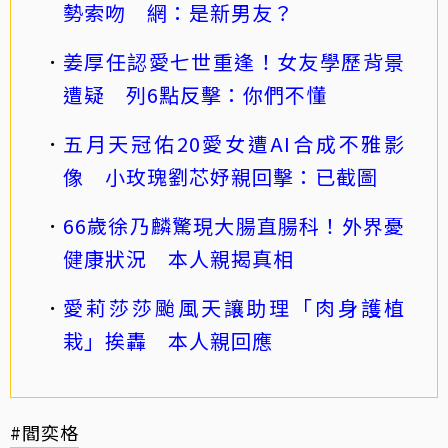
勢索吻 網：是新男友？
姜厚任認愛七世重逢！女友學歷背景
遭疑 列6點反擊：你們不懂
五月天冠佑20愛女遭AI合成不雅影
像 小玫瑰劉芯妤親回擊：已截圖
66歲徐乃麟驚現大腸直腸科！外界憂
健康狀況 本人親揭真相
愛莉莎莎颱風天讓助理「肉身護植
栽」挨轟 本人親回應
#閻奕格