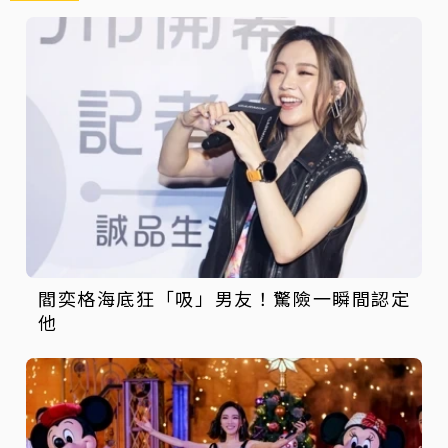
閻奕格海底狂「吸」男友！驚險一瞬間認定
他