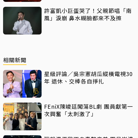
許富凱小巨蛋哭了！父親節唱「南
風」淚崩 鼻水糊臉都來不及擦
相關新聞
星級評論／吳宗憲胡瓜縱橫電視30
年 退休、交棒各自掙扎
FEniX陳峻廷闖蕩BL劇 團員獻第一
次興奮「太刺激了」