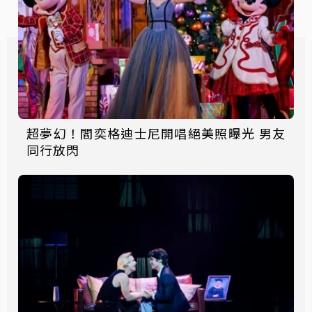
超夢幻！閻奕格迪士尼開唱絕美照曝光 男友
同行放閃