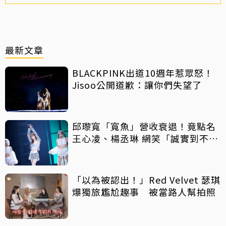
最新文章
BLACKPINK出道10週年惹眾怒！
Jisoo公開道歉：讓你們失望了
邱瓈寬「寬魚」營收衰退！竟點名
王心凌、楊丞琳 網笑「誠實到不
行」
「以為被認出！」Red Velvet 瑟琪
爆獨旅尷尬趣事 被當路人幫拍照