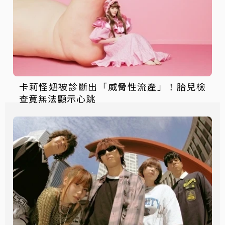
卡莉怪妞被診斷出「威脅性流產」！胎兒檢
查竟無法顯示心跳