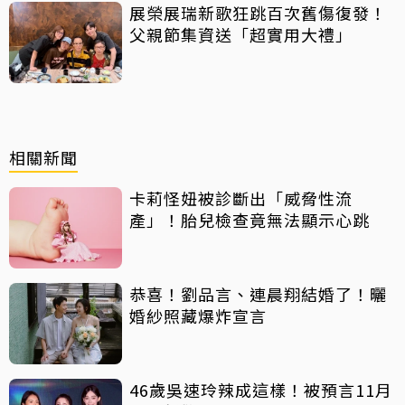
展榮展瑞新歌狂跳百次舊傷復發！
父親節集資送「超實用大禮」
相關新聞
卡莉怪妞被診斷出「威脅性流
產」！胎兒檢查竟無法顯示心跳
恭喜！劉品言、連晨翔結婚了！曬
婚紗照藏爆炸宣言
46歲吳速玲辣成這樣！被預言11月