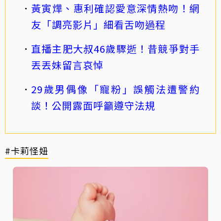
黃寅燁、惠利確認愛意深情熱吻！網
友「調亮影片」細看舌吻過程
直播主肥大叔46歲驟逝！昔競爭對手
丟丟妹留言哀悼
29歲男偶像「寵粉」誤觸法遭警約
談！公開露面呼籲遵守法規
#卡莉怪妞