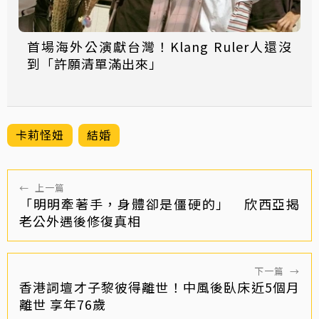
首場海外公演獻台灣！Klang Ruler人還沒
到「許願清單滿出來」
卡莉怪妞
結婚
←
上一篇
「明明牽著手，身體卻是僵硬的」 欣西亞揭
老公外遇後修復真相
下一篇
→
香港詞壇才子黎彼得離世！中風後臥床近5個月
離世 享年76歲