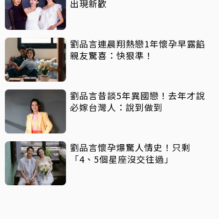
出現新歡
劉品言連晨翔熱戀1年懷孕早露餡
親友驚喜：快狠準！
劉品言昔談5年異國戀！去年才說
必嫁台灣人：說到做到
劉品言懷孕爆驚人情史！只剩
「4、5個星座沒交往過」