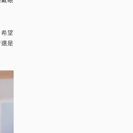
，希望
行還是