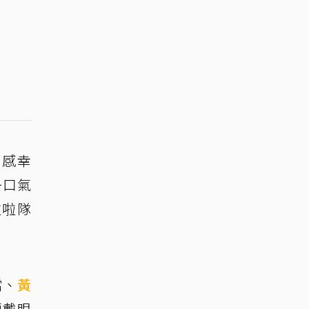
備感幸
一口氣
啦啦隊
噹、
黃
顏戴眼