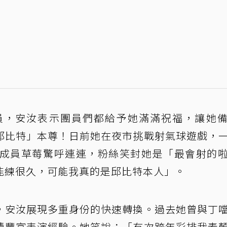
成員，安汝表示團員們都給予她滿滿祝福，讓她
邱比特」本尊！日前她在夜市挑戰射氣球遊戲，
隊成員草莓驚呼連連，粉絲笑封她是「最會射的
能練很久，可能我真的是邱比特本人」。
，安汝展現多重身份的快速轉換。過去她曾與丁
積豐富表演經驗。她笑說：「有次跨年彩排我素