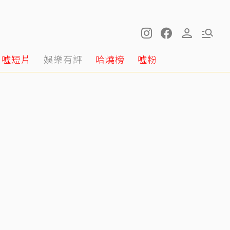
噓短片
娛樂有評
哈燒榜
噓粉