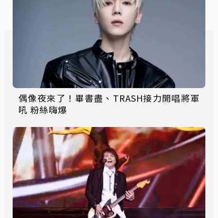
偶像夜來了！畢書盡、TRASH接力開唱將軍
吼 粉絲嗨爆