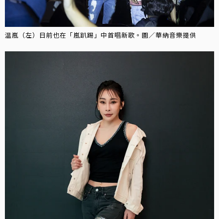
温嵐（左）日前也在「嵐趴踢」中首唱新歌。圖／華納音樂提供