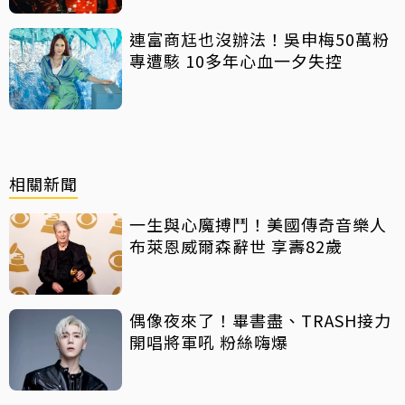
連富商尪也沒辦法！吳申梅50萬粉
專遭駭 10多年心血一夕失控
相關新聞
一生與心魔搏鬥！美國傳奇音樂人
布萊恩威爾森辭世 享壽82歲
偶像夜來了！畢書盡、TRASH接力
開唱將軍吼 粉絲嗨爆