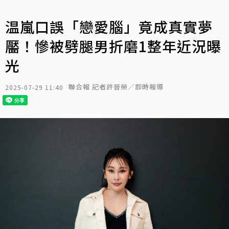
温嵐口誤「戀愛腦」竟成真實夢
靨！慘被劈腿男折磨1整年近況曝
光
聯合報 記者許晉榮／即時報導
2025-07-29 11:40