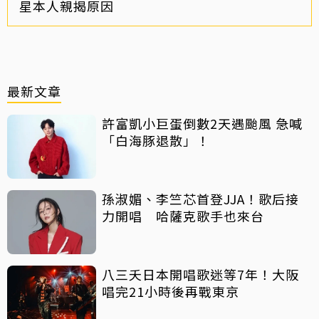
星本人親揭原因
最新文章
許富凱小巨蛋倒數2天遇颱風 急喊
「白海豚退散」！
孫淑媚、李竺芯首登JJA！歌后接
力開唱 哈薩克歌手也來台
八三夭日本開唱歌迷等7年！大阪
唱完21小時後再戰東京