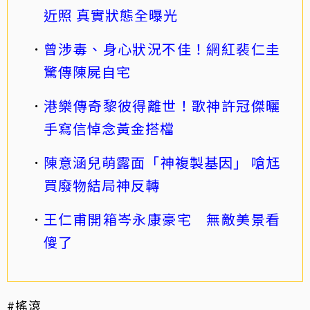
近照 真實狀態全曝光
曾涉毒、身心狀況不佳！網紅裴仁圭
驚傳陳屍自宅
港樂傳奇黎彼得離世！歌神許冠傑曬
手寫信悼念黃金搭檔
陳意涵兒萌露面「神複製基因」 嗆尪
買廢物結局神反轉
王仁甫開箱岑永康豪宅 無敵美景看
傻了
#搖滾