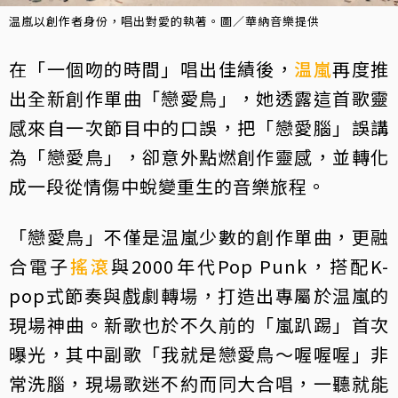
温嵐以創作者身份，唱出對愛的執著。圖／華納音樂提供
在「一個吻的時間」唱出佳績後，
温嵐
再度推
出全新創作單曲「戀愛鳥」，她透露這首歌靈
感來自一次節目中的口誤，把「戀愛腦」誤講
為「戀愛鳥」，卻意外點燃創作靈感，並轉化
成一段從情傷中蛻變重生的音樂旅程。
「戀愛鳥」不僅是温嵐少數的創作單曲，更融
合電子
搖滾
與2000年代Pop Punk，搭配K-
pop式節奏與戲劇轉場，打造出專屬於温嵐的
現場神曲。新歌也於不久前的「嵐趴踢」首次
曝光，其中副歌「我就是戀愛鳥～喔喔喔」非
常洗腦，現場歌迷不約而同大合唱，一聽就能