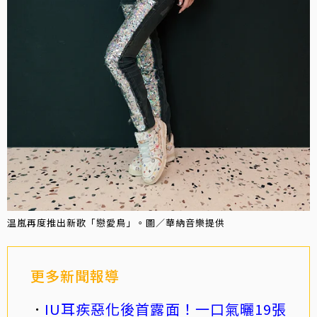
温嵐再度推出新歌「戀愛鳥」。圖／華納音樂提供
更多新聞報導
IU耳疾惡化後首露面！一口氣曬19張