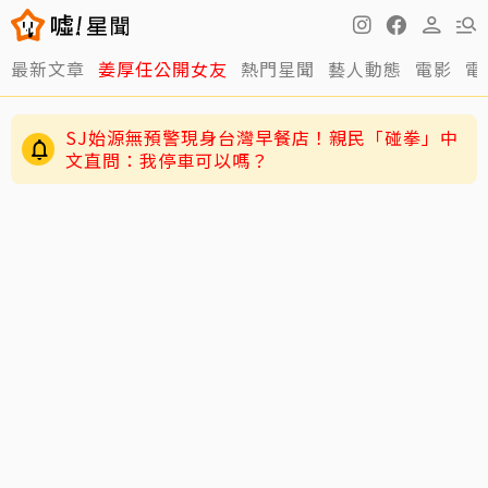
最新文章
姜厚任公開女友
熱門星聞
藝人動態
電影
電
SJ始源無預警現身台灣早餐店！親民「碰拳」中
文直問：我停車可以嗎？