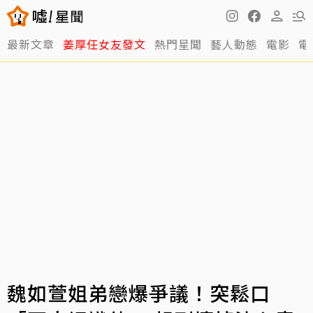
最新文章
姜厚任女友發文
熱門星聞
藝人動態
電影
電
魏如萱姐弟戀爆爭議！突鬆口