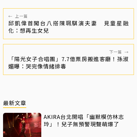
←
上一篇
邱凱偉首闖台八搭陳珮騏演夫妻 見童星融
化：想再生女兒
下一篇
→
「陽光女子合唱團」7.7億票房搬進客廳！孫淑
媚曝：哭完像情緒排毒
最新文章
AKIRA台北開唱「幽默模仿林志
玲」！兒子無預警現聲萌爆了