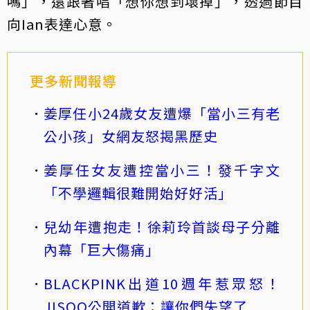
嗎」，還跟著唱「想你想到壞掉」，透過節目
向Ian表達心意。
更多新聞報導
姜厚任小24歲女友遭爆「當小三有老
公小孩」女網友怒揭黑歷史
姜厚任女友遭控當小三！發千字文
「不學邏輯很難開始好好活」
兒幼年遭抱走！徐莉玲首談母子分離
內幕「巨大傷痛」
BLACKPINK出道10週年惹眾怒！
JISOO公開道歉：讓你們失望了