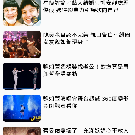
星級評論／藝人離婚只想安靜處理
傷痕 過往卻業力引爆砍向自己
陳昊森自認不完美 親口告白…緋聞
女友魏如萱現身了
魏如萱透視裝找老公！對方竟是周
興哲全場暴動
魏如萱演唱會舞台超威 360度變形
金剛觀眾看傻
蔡旻佑變壞了！充滿嫉妒心不救人