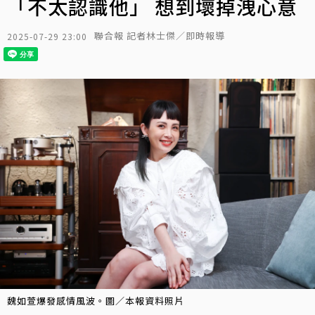
「不太認識他」 想到壞掉洩心意
聯合報 記者林士傑／即時報導
2025-07-29 23:00
魏如萱爆發感情風波。圖／本報資料照片