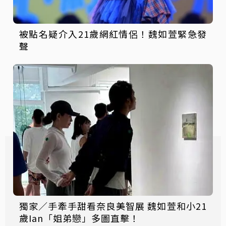
被點名疑介入21歲網紅情侶！魏如萱緊急發
聲
獨家／手牽手甜看奈良美智展 魏如萱和小21
歲Ian「姐弟戀」多圖直擊！