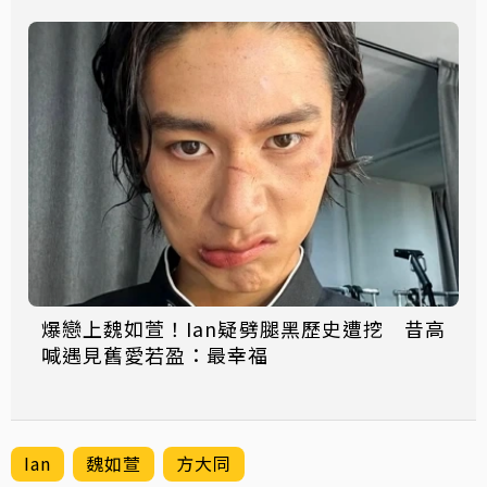
爆戀上魏如萱！Ian疑劈腿黑歷史遭挖 昔高
喊遇見舊愛若盈：最幸福
Ian
魏如萱
方大同