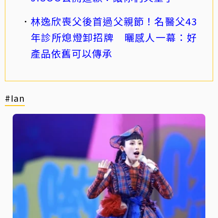
林逸欣喪父後首過父親節！名醫父43
年診所熄燈卸招牌 曬感人一幕：好
產品依舊可以傳承
#Ian