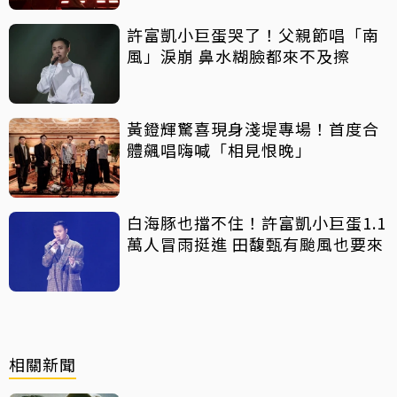
許富凱小巨蛋哭了！父親節唱「南
風」淚崩 鼻水糊臉都來不及擦
黃鐙輝驚喜現身淺堤專場！首度合
體飆唱嗨喊「相見恨晚」
白海豚也擋不住！許富凱小巨蛋1.1
萬人冒雨挺進 田馥甄有颱風也要來
相關新聞