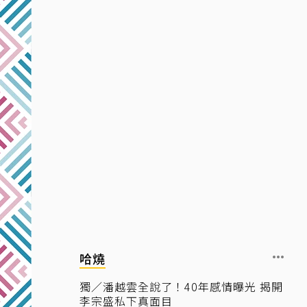
哈燒
獨／潘越雲全說了！40年感情曝光 揭開
李宗盛私下真面目