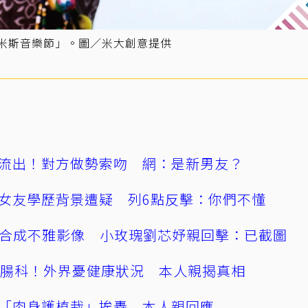
5 阿米斯音樂節」。圖／米大創意提供
流出！對方做勢索吻 網：是新男友？
女友學歷背景遭疑 列6點反擊：你們不懂
AI合成不雅影像 小玫瑰劉芯妤親回擊：已截圖
直腸科！外界憂健康狀況 本人親揭真相
「肉身護植栽」挨轟 本人親回應