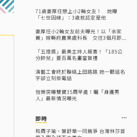
71歲姜厚任戀上小2輪女友！ 她曝
「七世因緣」：3歲就認定是他
姜厚任小2輪女友前夫曝光！以「余家
菁」嫁縣府農業處科長 交往3個月即...
「五燈獎」最美主持人報喜！「185公
分帥兒」要百萬名畫當賀禮
演藝工會終於聯絡上田路路 她一聽這名
字卻立刻掛電話
愷樂突曝雙寶35周早產！曬「身邊男
人」最新情況曝光
即時
和周子瑜、葉舒華一同競爭 台灣林莎首