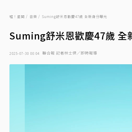
噓！星聞
音樂
Suming舒米恩歡慶47歲 全新身分曝光
Suming舒米恩歡慶47歲 
聯合報 記者林士傑／即時報導
2025-07-30 00:04