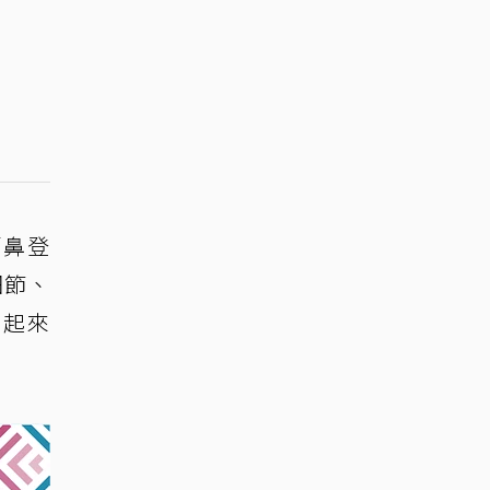
蘭鼻登
細節、
織起來