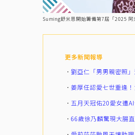
Suming舒米恩開始籌備第7屆「202
更多新聞報導
劉亞仁「男男親密照」
姜厚任認愛七世重逢！
五月天冠佑20愛女遭
66歲徐乃麟驚現大腸
愛莉莎莎颱風天讓助理