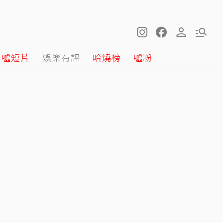
噓短片
娛樂有評
哈燒榜
噓粉