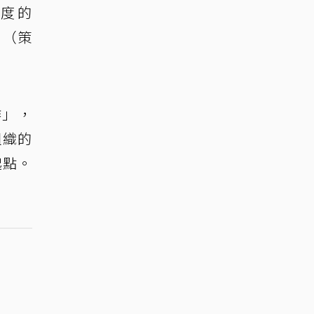
度的
 （策
作」，
組織的
起點。