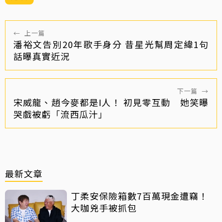
←
上一篇
潘裕文告別20年歌手身分 昔星光幫周定緯1句
話曝真實近況
下一篇
→
宋威龍、趙今麥都是I人！ 初見零互動 她笑曝
哭戲被虧「流西瓜汁」
最新文章
丁柔安保險箱數7百萬現金遭竊！
大咖兇手被抓包