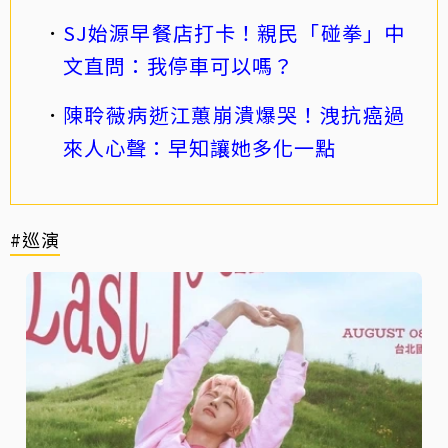
SJ始源早餐店打卡！親民「碰拳」中
文直問：我停車可以嗎？
陳聆薇病逝江蕙崩潰爆哭！洩抗癌過
來人心聲：早知讓她多化一點
#巡演