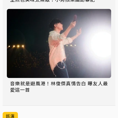
音樂就是避風港！林俊傑真情告白 曝友人最
愛這一首
巡演