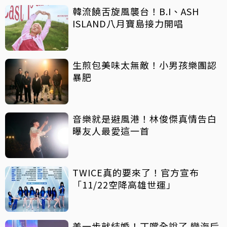
韓流饒舌旋風襲台！B.I、ASH
ISLAND八月寶島接力開唱
生煎包美味太無敵！小男孩樂團認
暴肥
音樂就是避風港！林俊傑真情告白
曝友人最愛這一首
TWICE真的要來了！官方宣布
「11/22空降高雄世運」
差一步就結婚！丁噹全說了 變海后