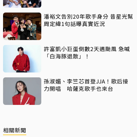
潘裕文告別20年歌手身分 昔星光幫
周定緯1句話曝真實近況
許富凱小巨蛋倒數2天遇颱風 急喊
「白海豚退散」！
孫淑媚、李竺芯首登JJA！歌后接
力開唱 哈薩克歌手也來台
相關新聞