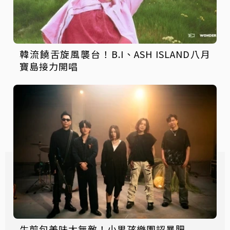
韓流饒舌旋風襲台！B.I、ASH ISLAND八月
寶島接力開唱
生煎包美味太無敵！小男孩樂團認暴肥