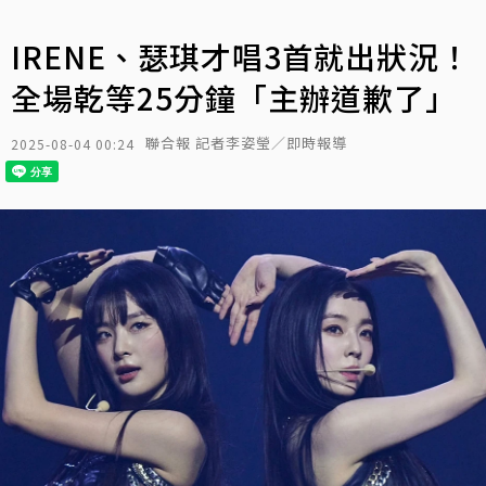
IRENE、瑟琪才唱3首就出狀況！
全場乾等25分鐘「主辦道歉了」
聯合報 記者李姿瑩／即時報導
2025-08-04 00:24