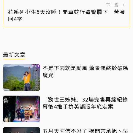
下一篇
→
花系列小生5天沒睡！開車蛇行遭警攔下 苦臉
回4字
最新文章
不是下雨就是颱風 蕭景鴻終於破除
魔咒
「勸世三姊妹」32場完售再締紀錄
幕後4推手拚英語版年底定案
五月天阿信不忍了 揭開言承旭、吳