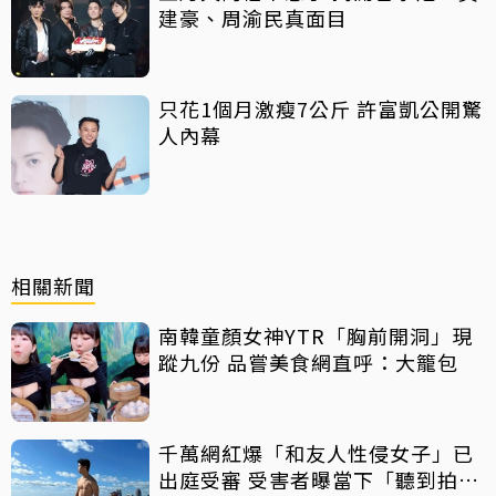
建豪、周渝民真面目
只花1個月激瘦7公斤 許富凱公開驚
人內幕
相關新聞
南韓童顏女神YTR「胸前開洞」現
蹤九份 品嘗美食網直呼：大籠包
千萬網紅爆「和友人性侵女子」已
出庭受審 受害者曝當下「聽到拍片