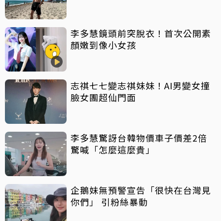
聲」
李多慧鏡頭前突脫衣！首次公開素
顏嫩到像小女孩
志祺七七變志祺妹妹！AI男變女撞
臉女團超仙門面
李多慧驚訝台韓物價車子價差2倍
驚喊「怎麼這麼貴」
企鵝妹無預警宣告「很快在台灣見
你們」 引粉絲暴動