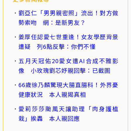
劉亞仁「男男親密照」流出！對方做
勢索吻 網：是新男友？
姜厚任認愛七世重逢！女友學歷背景
遭疑 列6點反擊：你們不懂
五月天冠佑20愛女遭AI合成不雅影
像 小玫瑰劉芯妤親回擊：已截圖
66歲徐乃麟驚現大腸直腸科！外界憂
健康狀況 本人親揭真相
愛莉莎莎颱風天讓助理「肉身護植
栽」挨轟 本人親回應