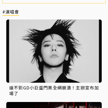
#演唱會
搶不到GD小巨蛋門票全網崩潰！主辦宣布加
場了