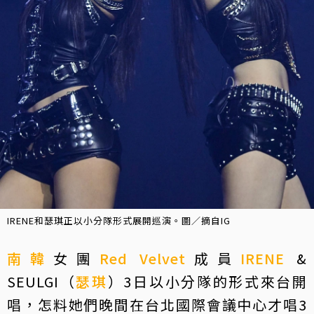
IRENE和瑟琪正以小分隊形式展開巡演。圖／摘自IG
南韓
女團
Red Velvet
成員
IRENE
&
SEULGI（
瑟琪
）3日以小分隊的形式來台開
唱，怎料她們晚間在台北國際會議中心才唱3