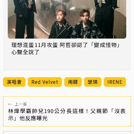
理想混蛋11月攻蛋 阿哲卻認了「變成怪物」
心聲全說了
演唱會
Red Velvet
南韓
瑟琪
IRENE
←
上一篇
林煒學霸帥兒190公分長這樣！父親節「沒表
示」他反應曝光