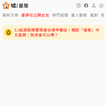
最新文章
姜厚任公開女友
熱門星聞
藝人動態
電影
電
SJ始源無預警現身台灣早餐店！親民「碰拳」中
文直問：我停車可以嗎？