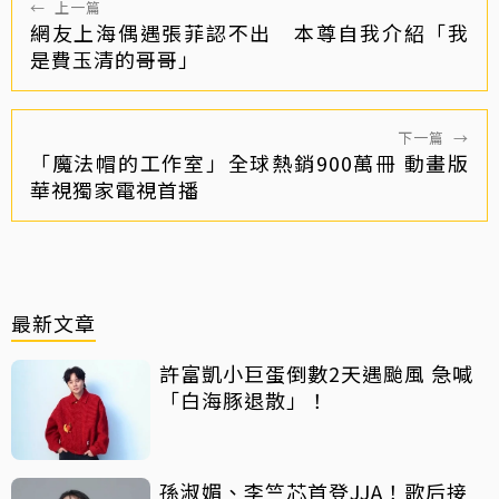
←
上一篇
網友上海偶遇張菲認不出 本尊自我介紹「我
是費玉清的哥哥」
下一篇
→
「魔法帽的工作室」全球熱銷900萬冊 動畫版
華視獨家電視首播
最新文章
許富凱小巨蛋倒數2天遇颱風 急喊
「白海豚退散」！
孫淑媚、李竺芯首登JJA！歌后接