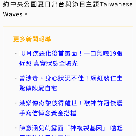
約中央公園夏日舞台與節目主題Taiwanese
Waves。
更多新聞報導
IU耳疾惡化後首露面！一口氣曬19張
近照 真實狀態全曝光
曾涉毒、身心狀況不佳！網紅裴仁圭
驚傳陳屍自宅
港樂傳奇黎彼得離世！歌神許冠傑曬
手寫信悼念黃金搭檔
陳意涵兒萌露面「神複製基因」 嗆尪