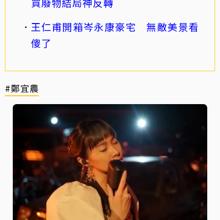
買廢物結局神反轉
王仁甫開箱岑永康豪宅 無敵美景看
傻了
#鄭宜農