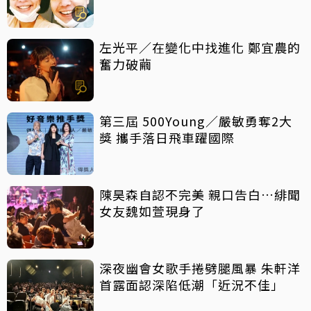
左光平／在變化中找進化 鄭宜農的
奮力破繭
第三屆 500Young／嚴敏勇奪2大
獎 攜手落日飛車躍國際
陳昊森自認不完美 親口告白…緋聞
女友魏如萱現身了
深夜幽會女歌手捲劈腿風暴 朱軒洋
首露面認深陷低潮「近況不佳」