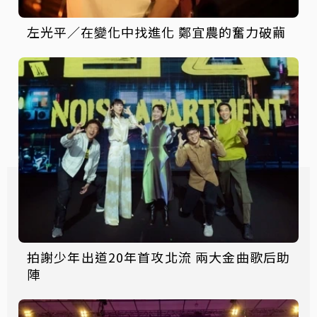
左光平／在變化中找進化 鄭宜農的奮力破繭
拍謝少年出道20年首攻北流 兩大金曲歌后助
陣