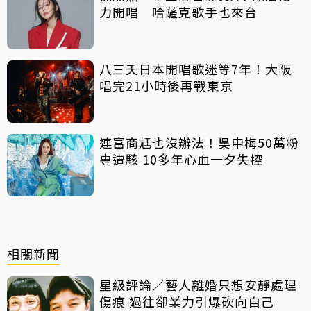
力開唱 哈薩克歌手也來台
八三夭日本開唱歌迷等7年！大阪
唱完21小時後再戰東京
連富商尪也沒辦法！吳申梅50萬粉
專遭駭 10多年心血一夕失控
相關新聞
星級評論／藝人離婚只想安靜處理
傷痕 過往卻業力引爆砍向自己