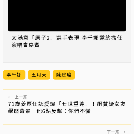
太滿意「原子2」選手表現 李千娜邀約擔任
演唱會嘉賓
李千娜
五月天
陳建瑋
←
上一篇
71歲姜厚任認愛爆「七世重逢」！網質疑女友
學歷背景 他6點反擊：你們不懂
下一篇
→