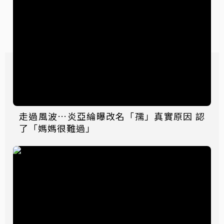
走過風波…炎亞綸曝改名「孺」真實原因 認
了「媽媽很難過」