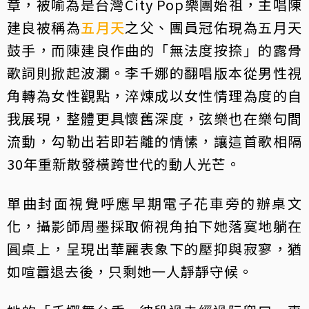
章，被喻為是台灣City Pop樂團始祖，主唱陳
建良被稱為
五月天
之父、團員冠佑現為五月天
鼓手，而陳建良作曲的「無法度按捺」的露骨
歌詞則掀起波瀾。李千娜的翻唱版本從男性視
角轉為女性觀點，淬煉成以女性情理為度的自
我展現，整體更具懷舊深度，弦樂也在樂句間
流動，勾勒出若即若離的情愫，讓這首歌相隔
30年重新散發橫跨世代的動人光芒。
單曲封面視覺呼應早期電子花車旁的辦桌文
化，攝影師周墨採取俯視角拍下她落寞地躺在
圓桌上，呈現出華麗表象下的壓抑與寂寥，猶
如喧囂退去後，只剩她一人靜靜守候。