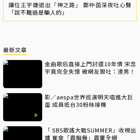
讓位王宇婕退出「神之路」 鄭仲茵深夜吐心聲
「說不難過是騙人的」
最新文章
金曲歌后直接上門討還10年債 宋念
宇竟完全失憶 被網友狠吐：渣男！
影／aespa世界巡演明天唱進大巨
蛋 成員抵台30粉絲接機
「 SBS歌謠大戰SUMMER」收視出
爐 崔傘「震胸舞」震暈全網