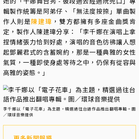
她的「千娜舞台秀 - 彼段過去經過阮兜口」專
輯製作統籌是阿弟仔、「無法度按捺」單曲製
作人則是
陳建瑋
，雙方都擁有多座金曲獎肯
定，製作人陳建瑋分享：「李千娜在演唱上拿
捏情緒張力恰到好處，演唱的音色彷彿讓人想
起鄧麗君式的含蓄婉約，那是一種典雅的女性
氣質，一種即使身處等待之中，仍保有從容與
高雅的姿態。」
李千娜以「電子花車」為主題，精選過往台語作品推出翻唱專輯。圖
／環球音樂提供
更多新聞報導