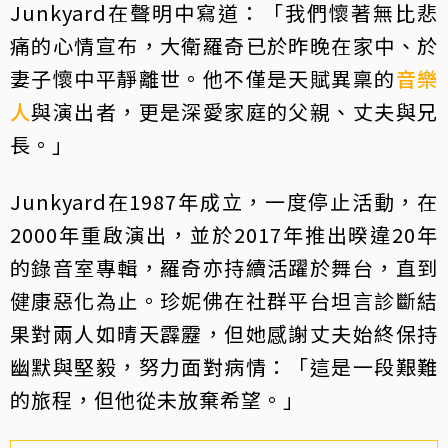
Junkyard在聲明中寫道：「我們懷著無比悲
痛的心情宣布，大衛羅奇已於昨晚在家中、於
妻子懷中平靜離世。他不僅是天賦異稟的
音樂
人
與演出者，更是深愛家庭的父親、丈夫與兄
長。」
Junkyard在1987年成立，一度停止活動，在
2000年重啟演出，並於2017年推出暌違20年
的錄音室專輯，羅奇亦持續活躍於舞台，直到
健康惡化為止。珍妮佛在社群平台坦言診斷結
果對兩人如晴天霹靂，但她感謝丈夫始終保持
幽默與堅毅，努力面對病情：「這是一段艱難
的旅程，但他從未放棄希望。」