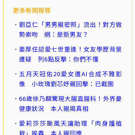
更多新聞報導
劉亞仁「男男親密照」流出！對方做
勢索吻 網：是新男友？
姜厚任認愛七世重逢！女友學歷背景
遭疑 列6點反擊：你們不懂
五月天冠佑20愛女遭AI合成不雅影
像 小玫瑰劉芯妤親回擊：已截圖
66歲徐乃麟驚現大腸直腸科！外界憂
健康狀況 本人親揭真相
愛莉莎莎颱風天讓助理「肉身護植
栽」挨轟 本人親回應