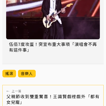
伍佰7度攻蛋！突宣布重大事項「演唱會不再
有這件事」
搖滾
音樂人
←
上一篇
父親節收到雙重驚喜！王識賢戲裡戲外「都有
女兒寵」