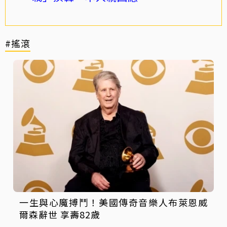
#搖滾
一生與心魔搏鬥！美國傳奇音樂人布萊恩威
爾森辭世 享壽82歲