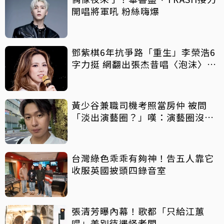
開唱將軍吼 粉絲嗨爆
鄧紫棋6年抗爭路「重生」李榮浩6
字力挺 網翻出張杰昔唱〈泡沫〉鼓
勵她
黃少谷兼職司機考照當房仲 被問
「淡出演藝圈？」嘆：演藝圈沒有
我的工作
台灣綠色乖乖有夠神！告五人靠它
收服英國披頭四錄音室
張清芳曝內幕！歌都「只給江蕙
唱」差別待遇怪老闆