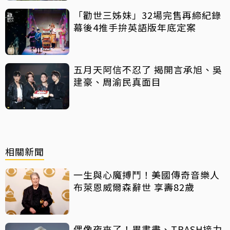
「勸世三姊妹」32場完售再締紀錄
幕後4推手拚英語版年底定案
五月天阿信不忍了 揭開言承旭、吳
建豪、周渝民真面目
相關新聞
一生與心魔搏鬥！美國傳奇音樂人
布萊恩威爾森辭世 享壽82歲
偶像夜來了！畢書盡、TRASH接力