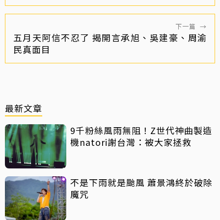
下一篇
→
五月天阿信不忍了 揭開言承旭、吳建豪、周渝
民真面目
最新文章
9千粉絲風雨無阻！Z世代神曲製造
機natori謝台灣：被大家拯救
不是下雨就是颱風 蕭景鴻終於破除
魔咒