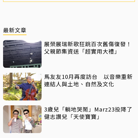
最新文章
展榮展瑞新歌狂跳百次舊傷復發！
父親節集資送「超實用大禮」
馬友友10月再度訪台 以音樂重新
連結人與土地、自然及文化
3歲兒「躺地哭鬧」Marz23投降了
健志讚兒「天使寶寶」