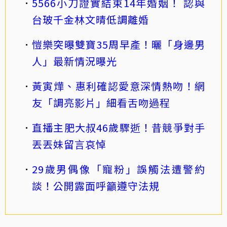
5566小刀證實結束14年婚姻！ 認與
台玻千金林文晴低調離婚
愷樂突曝雙寶35周早產！曬「身邊男
人」最新情況曝光
黃寅燁、惠利確認愛意深情熱吻！網
友「調亮影片」細看舌吻過程
直播主肥大叔46歲驟逝！昔競爭對手
丟丟妹留言哀悼
29歲男偶像「寵粉」誤觸法遭警約
談！公開露面呼籲遵守法規