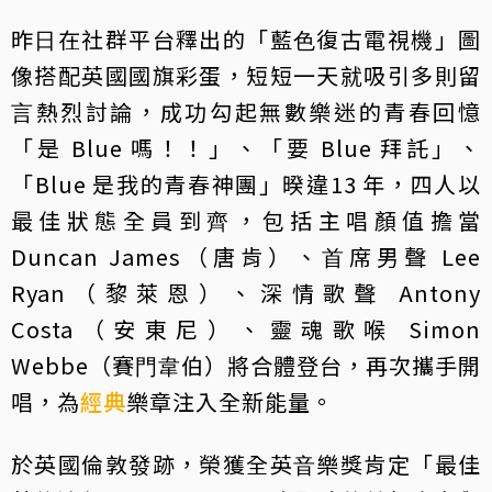
昨⽇在社群平台釋出的「藍⾊復古電視機」圖
像搭配英國國旗彩蛋，短短⼀天就吸引多則留
⾔熱烈討論，成功勾起無數樂迷的青春回憶
「是 Blue 嗎！！」、「要 Blue 拜託」、
「Blue 是我的青春神團」暌違13 年，四⼈以
最佳狀態全員到⿑，包括主唱顏值擔當
Duncan James（唐肯）、⾸席男聲 Lee
Ryan（黎萊恩）、深情歌聲 Antony
Costa（安東尼）、靈魂歌喉 Simon
Webbe（賽⾨⾱伯）將合體登台，再次攜⼿開
唱，為
經典
樂章注入全新能量。
於英國倫敦發跡，榮獲全英⾳樂獎肯定「最佳