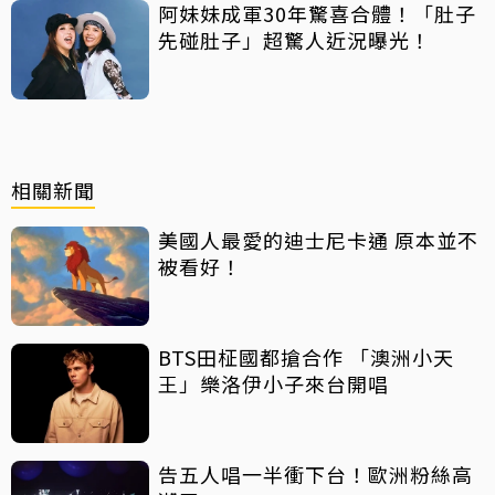
阿妹妹成軍30年驚喜合體！「肚子
先碰肚子」超驚人近況曝光！
相關新聞
美國人最愛的迪士尼卡通 原本並不
被看好！
BTS田柾國都搶合作 「澳洲小天
王」樂洛伊小子來台開唱
告五人唱一半衝下台！歐洲粉絲高