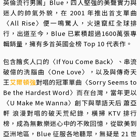
英倫流⾏男團」Blue，四⼈堅強的美聲實⼒與
迷⼈的帥氣外貌，在 2001 年推出⾸⽀單曲
〈All Rise〉便⼀鳴驚⼈，火速竄紅全球排
⾏，出道⾄今，Blue 已累積超過1600萬張專
輯銷量，擁有多⾸英國⾦榜 Top 10 代表作。
包含膾炙⼈⼝的〈If You Come Back〉、串流
破億的洗腦曲〈One Love〉，以及與傳奇天
王
艾爾頓強
對唱的冠軍單曲〈Sorry Seems to
Be the Hardest Word〉⽽在台灣，當年更以
〈U Make Me Wanna〉創下與華語天后 蕭亞
軒 浪漫對唱的破天荒紀錄，橫掃 KTV 排⾏
榜，成為無數樂迷⼼中的不敗回憶，從歐美到
亞洲地區，Blue 征服各地聽眾，無疑是 21 世