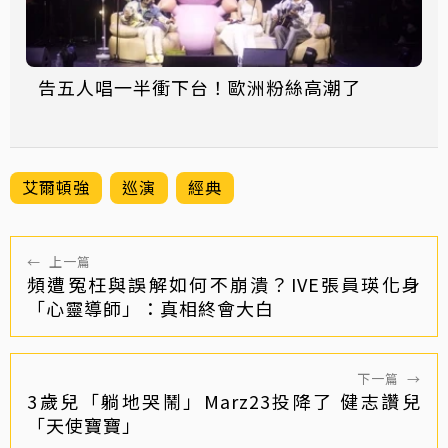
告五人唱一半衝下台！歐洲粉絲高潮了
艾爾頓強
巡演
經典
←
上一篇
頻遭冤枉與誤解如何不崩潰？IVE張員瑛化身
「心靈導師」：真相終會大白
下一篇
→
3歲兒「躺地哭鬧」Marz23投降了 健志讚兒
「天使寶寶」