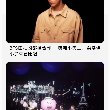
BTS田柾國都搶合作 「澳洲小天王」樂洛伊
小子來台開唱