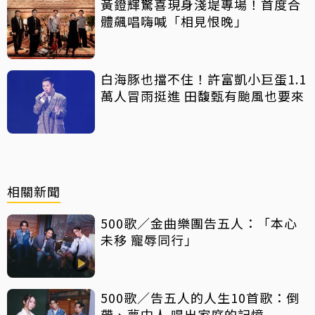
黃鐙輝驚喜現身淺堤專場！首度合
體飆唱嗨喊「相見恨晚」
白海豚也擋不住！許富凱小巨蛋1.1
萬人冒雨挺進 田馥甄有颱風也要來
相關新聞
500歌／金曲樂團告五人：「本心
未移 寵辱同行」
500歌／告五人的人生10首歌：倒
帶、夢中人 唱出家庭的記憶