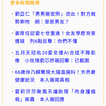
更多新聞報導
劉亞仁「男男親密照」流出！對方做
勢索吻 網：是新男友？
姜厚任認愛七世重逢！女友學歷背景
遭疑 列6點反擊：你們不懂
五月天冠佑20愛女遭AI合成不雅影
像 小玫瑰劉芯妤親回擊：已截圖
66歲徐乃麟驚現大腸直腸科！外界憂
健康狀況 本人親揭真相
愛莉莎莎颱風天讓助理「肉身護植
栽」挨轟 本人親回應