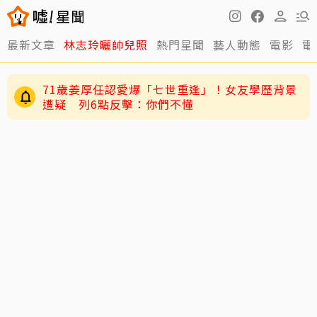
最新文章
林志玲曬帥兒照
熱門星聞
藝人動態
電影
電
71歲姜厚任認愛爆「七世重逢」！女友學歷背景
遭疑 列6點反擊：你們不懂
讓位王宇婕退出「神之路」 鄭仲茵深夜吐心聲
「說不難過是騙人的」