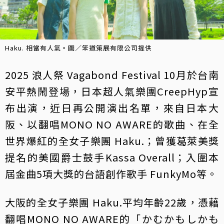
Haku. 相當有人氣。圖／笨道策展有限公司提供
2025 浪人祭 Vagabond Festival 10月於台南
安平熱鬧登場，日本超人氣樂團CreepHyp宣
布出演，近日再公開演出名單，來自日本大
阪、以翻唱MONO NO AWARE的歌曲、在全
世界爆紅的全女子樂團 Haku.；曾獲葛萊美獎
提名的美國爵士鼓手Kassa Overall；入圍本
屆金曲5項大獎的台語創作歌手 FunkyMo等。
大阪的全女子樂團 Haku.平均年齡22歲，憑藉
翻唱MONO NO AWARE的「かむかもしかも