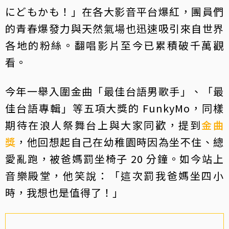
にどもかも！」在各大影音平台爆紅，團員們
的青春爆發力與天然氣場也迅速吸引來自世界
各地的粉絲。翻唱影片至今已累積破千萬觀
看。
今年一舉入圍金曲「最佳台語男歌手」、「最
佳台語專輯」等五項大獎的 FunkyMo，同樣
期待在浪人祭舞台上與大家同歡，提到
金曲
獎
，他回想起自己在幼稚園時因為坐不住、總
愛亂跑，被爸媽罰坐椅子 20 分鐘。如今站上
音樂殿堂，他笑說：「這次罰我爸媽坐四小
時，我想也是值得了！」