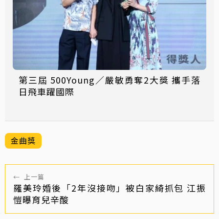
第三屆 500Young／嚴敏勇奪2大獎 攜手落
日飛車躍國際
金曲獎
←
上一篇
羅美玲婚後「2年沒接吻」被白家綺抓包 江振
愷曝育兒辛酸