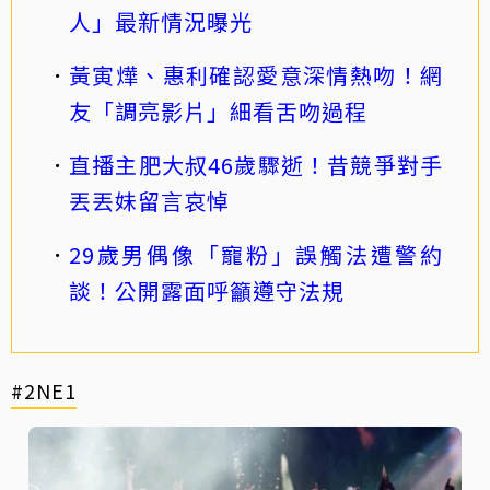
人」最新情況曝光
黃寅燁、惠利確認愛意深情熱吻！網
友「調亮影片」細看舌吻過程
直播主肥大叔46歲驟逝！昔競爭對手
丟丟妹留言哀悼
29歲男偶像「寵粉」誤觸法遭警約
談！公開露面呼籲遵守法規
#2NE1