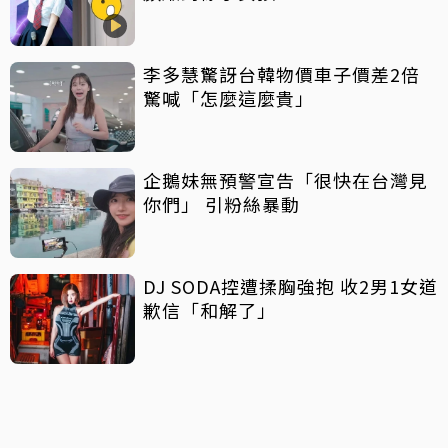
李多慧驚訝台韓物價車子價差2倍
驚喊「怎麼這麼貴」
企鵝妹無預警宣告「很快在台灣見
你們」 引粉絲暴動
DJ SODA控遭揉胸強抱 收2男1女道
歉信「和解了」