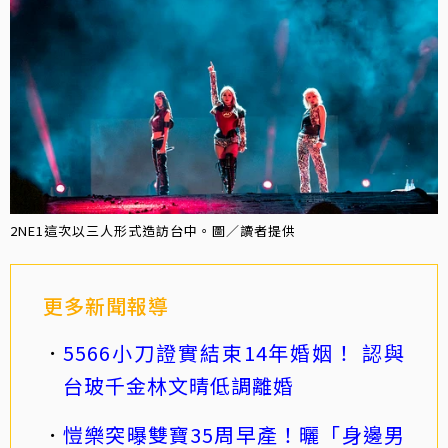
2NE1這次以三人形式造訪台中。圖／讀者提供
更多新聞報導
5566小刀證實結束14年婚姻！ 認與
台玻千金林文晴低調離婚
愷樂突曝雙寶35周早產！曬「身邊男