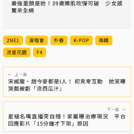
最強童顏是她！39歲嫩肌吹彈可破 少女感
驚呆全網
2NE1
演唱會
朴春
K-POP
南韓
流星花園
F4
←
上一篇
宋威龍、趙今麥都是I人！ 初見零互動 她笑曝
哭戲被虧「流西瓜汁」
下一篇
→
星級名嘴直播突自殘！家屬曝治療現況 平台
回應影片「15分鐘才下架」原因