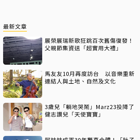
最新文章
展榮展瑞新歌狂跳百次舊傷復發！
父親節集資送「超實用大禮」
馬友友10月再度訪台 以音樂重新
連結人與土地、自然及文化
3歲兒「躺地哭鬧」Marz23投降了
健志讚兒「天使寶寶」
阿妹妹成軍30年驚喜合體！「肚子