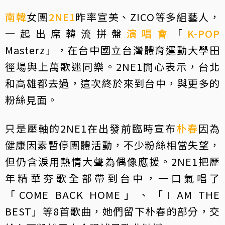
南韓
女團
2NE1
昨率宣美、ZICO等多組藝人，
一起出席韓流拼盤
演唱會
「
K-POP
Masterz」，在台中國立台灣體育運動大學田
徑場與上萬歌迷同樂。2NE1開心表示，台北
和高雄都去過，這次終於來到台中，與更多的
粉絲見面。
只是壓軸的2NE1在出發前臨時宣布
朴春
因為
健康因素暫停團體活動，不少粉絲相當失望，
但仍含淚用熱情大聲為偶像應援。2NE1把歷
年精華夯歌全部帶到台中，一口氣唱了
「COME BACK HOME」、「I AM THE
BEST」等8首歌曲，她們留下朴春的部分，交