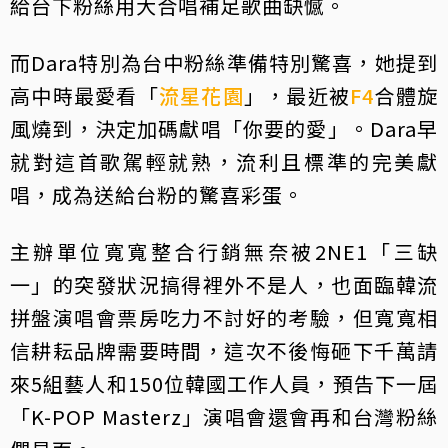
給台下粉絲用大合唱補足歌曲缺憾。
而Dara特別為台中粉絲準備特別驚喜，她提到
高中時最愛看「
流星花園
」，最近被
F4
合體旋
風燒到，決定加碼獻唱「你要的愛」。Dara早
就對這首歌駕輕就熟，流利且標準的完美獻
唱，成為送給台粉的驚喜彩蛋。
主辦單位寬寬整合行銷無奈被2NE1「三缺
一」的突發狀況搞得裡外不是人，也面臨韓流
拼盤演唱會票房吃力不討好的考驗，但寬寬相
信耕耘品牌需要時間，這次不後悔砸下千萬請
來5組藝人和150位韓國工作人員，預告下一屆
「K-POP Masterz」演唱會還會再和台灣粉絲