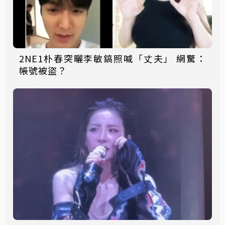
2NE1朴春突曬李敏鎬照喊「丈夫」 網驚：
帳號被盜？