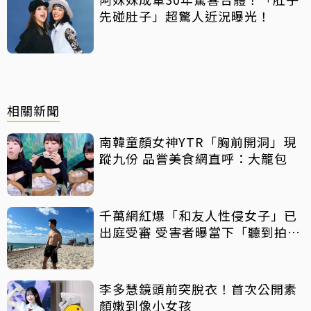
先碰肚子」超驚人近況曝光！
相關新聞
南韓童顏女神YTR「胸前開洞」現
蹤九份 品嘗美食網直呼：大籠包
千萬網紅爆「和友人性侵女子」已
出庭受審 受害者曝當下「聽到拍片
聲」
李多慧鏡頭前突脫衣！首次公開素
顏嫩到像小女孩