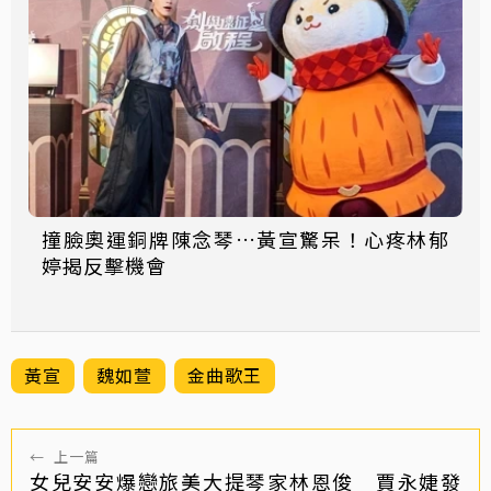
撞臉奧運銅牌陳念琴…黃宣驚呆！心疼林郁
婷揭反擊機會
黃宣
魏如萱
金曲歌王
←
上一篇
女兒安安爆戀旅美大提琴家林恩俊 賈永婕發