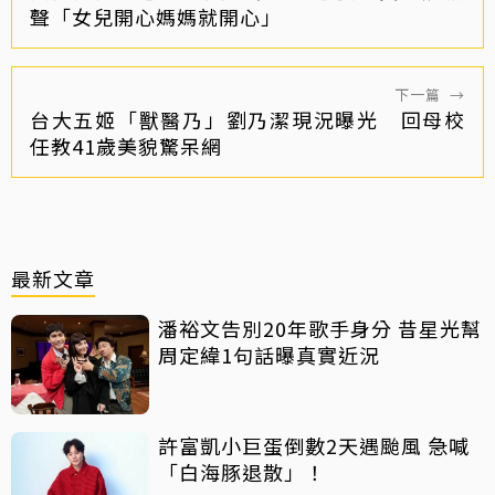
聲「女兒開心媽媽就開心」
下一篇
→
台大五姬「獸醫乃」劉乃潔現況曝光 回母校
任教41歲美貌驚呆網
最新文章
潘裕文告別20年歌手身分 昔星光幫
周定緯1句話曝真實近況
許富凱小巨蛋倒數2天遇颱風 急喊
「白海豚退散」！