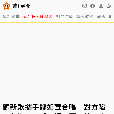
最新文章
姜厚任公開女友
熱門星聞
藝人動態
電影
電
鶴新歌攜手魏如萱合唱 對方陷