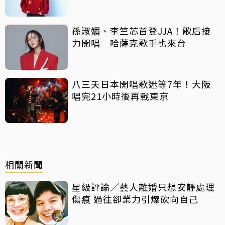
孫淑媚、李竺芯首登JJA！歌后接
力開唱 哈薩克歌手也來台
八三夭日本開唱歌迷等7年！大阪
唱完21小時後再戰東京
相關新聞
星級評論／藝人離婚只想安靜處理
傷痕 過往卻業力引爆砍向自己