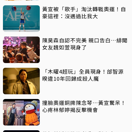
黃宣被「歌手」淘汰轉戰奧運！自
豪這裡：沒遇過比我大
陳昊森自認不完美 親口告白…緋聞
女友魏如萱現身了
「木曜4超玩」全員現身！邰智源
暌違10年回歸成殺人魔
撞臉奧運銅牌陳念琴…黃宣驚呆！
心疼林郁婷揭反擊機會