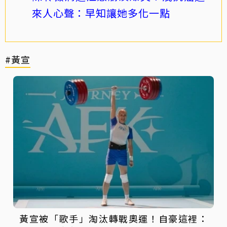
來人心聲：早知讓她多化一點
#黃宣
黃宣被「歌手」淘汰轉戰奧運！自豪這裡：