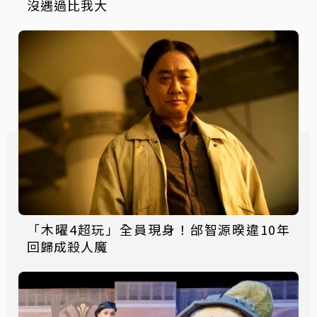
沒遇過比我大
「木曜4超玩」全員現身！邰智源暌違10年
回歸成殺人魔