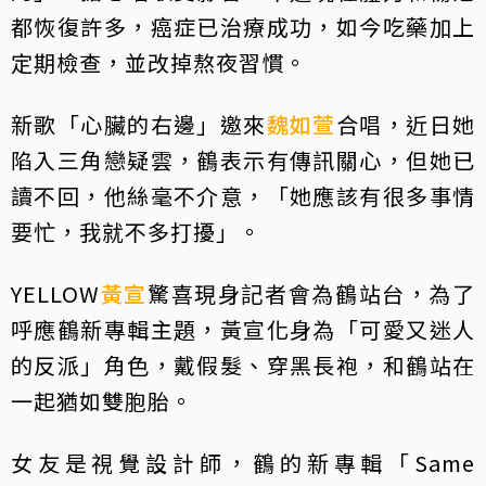
都恢復許多，癌症已治療成功，如今吃藥加上
定期檢查，並改掉熬夜習慣。
新歌「心臟的右邊」邀來
魏如萱
合唱，近日她
陷入三角戀疑雲，鶴表示有傳訊關心，但她已
讀不回，他絲毫不介意，「她應該有很多事情
要忙，我就不多打擾」。
YELLOW
黃宣
驚喜現身記者會為鶴站台，為了
呼應鶴新專輯主題，黃宣化身為「可愛又迷人
的反派」角色，戴假髮、穿黑長袍，和鶴站在
一起猶如雙胞胎。
女友是視覺設計師，鶴的新專輯「Same