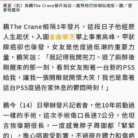
黃宣（右）為鶴The Crane發片站台，還特地打扮相似造型。圖／落
夢地提供
鶴The Crane相隔3年發片，這段日子他經歷
人生起伏，入圍
金曲歌王
攀上事業高峰，甲狀
腺癌卻也復發，女友是他度過低潮的重要力
量，鶴笑說：「我記得我開完刀、退了麻醉後
剛醒來的那一刻，看到女友抱著一台新的PS5
給我，讓我一張開眼就開懷大笑！我也是靠著
這台PS5度過在家休息的鬱悶時刻！」
鶴今（14）日舉辦發片記者會，他10年前動過
一樣的手術，這次手術傷口長達7公分，他坦
言恢復期很長，一度感覺脖子周圍都「緊緊
的」，擔心唱歌受影響，不過現在體力和傷疤