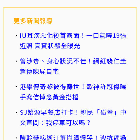
更多新聞報導
IU耳疾惡化後首露面！一口氣曬19張
近照 真實狀態全曝光
曾涉毒、身心狀況不佳！網紅裴仁圭
驚傳陳屍自宅
港樂傳奇黎彼得離世！歌神許冠傑曬
手寫信悼念黃金搭檔
SJ始源早餐店打卡！親民「碰拳」中
文直問：我停車可以嗎？
陳聆薇病逝江蕙崩潰爆哭！洩抗癌過