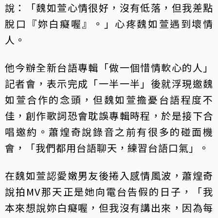
說：「魏如萱心情很好，沒有低落，但我差點
脫口『妳白癡喔』。」心疼魏如萱遇到壞情
人。
他今辦全新台語專輯「做一個惜情軟心的人」
記者會，表示完成「一半一半」後就浮現邀魏
如萱合作的念頭，但魏如萱擔憂台語程度不
佳，創作歌詞恐會耽誤專輯時程，於是接下合
唱邀約。蕭煌奇說錄音之前有很多的碰面機
會，「我們都用台語聊天，練習台語口氣」。
在魏如萱認愛嫩男友後捲入感情風波，蕭煌奇
說拍MV那天正是她向電台告假的日子，「我
本來想說妳白癡喔，但我沒有講出來，因為每