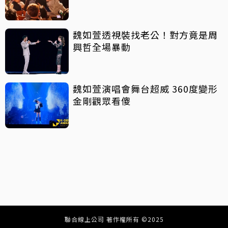
魏如萱透視裝找老公！對方竟是周
興哲全場暴動
魏如萱演唱會舞台超威 360度變形
金剛觀眾看傻
聯合線上公司 著作權所有 ©2025