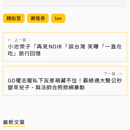
魏如萱
蕭煌奇
Ian
←
上一篇
小池榮子「再見NOIR「談台灣 笑曝「一直在
吃」旅行回憶
下一篇
→
GD權志龍私下反差萌藏不住！霸總遇大聲公秒
變乖兒子、與法師合照掀網暴動
最新文章