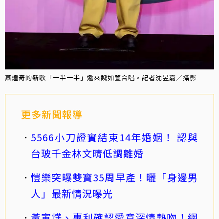
蕭煌奇的新歌「一半一半」邀來魏如萱合唱。記者沈昱嘉／攝影
更多新聞報導
5566小刀證實結束14年婚姻！ 認與
台玻千金林文晴低調離婚
愷樂突曝雙寶35周早產！曬「身邊男
人」最新情況曝光
黃寅燁、惠利確認愛意深情熱吻！網