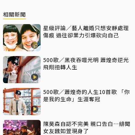
相關新聞
星級評論／藝人離婚只想安靜處理
傷痕 過往卻業力引爆砍向自己
500歌／黑夜吞噬光明 蕭煌奇逆光
飛翔扭轉人生
500歌／蕭煌奇的人生10首歌 「你
是我的生命」生涯奪冠
陳昊森自認不完美 親口告白…緋聞
女友魏如萱現身了