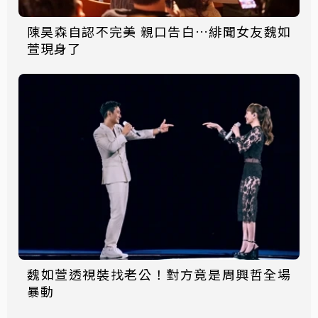
陳昊森自認不完美 親口告白…緋聞女友魏如
萱現身了
魏如萱透視裝找老公！對方竟是周興哲全場
暴動