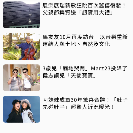
展榮展瑞新歌狂跳百次舊傷復發！
父親節集資送「超實用大禮」
馬友友10月再度訪台 以音樂重新
連結人與土地、自然及文化
3歲兒「躺地哭鬧」Marz23投降了
健志讚兒「天使寶寶」
阿妹妹成軍30年驚喜合體！「肚子
先碰肚子」超驚人近況曝光！