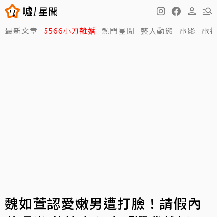
最新文章
5566小刀離婚
熱門星聞
藝人動態
電影
電
魏如萱認愛嫩男遭打臉！請假內