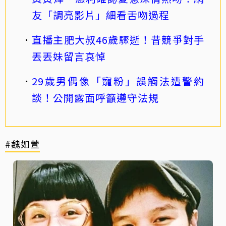
友「調亮影片」細看舌吻過程
直播主肥大叔46歲驟逝！昔競爭對手
丟丟妹留言哀悼
29歲男偶像「寵粉」誤觸法遭警約
談！公開露面呼籲遵守法規
#魏如萱