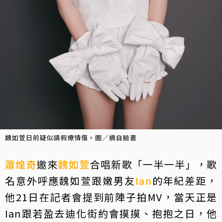
魏如萱日前疑似請假療情傷。圖／摘自臉書
蕭煌奇
邀來
魏如萱
合唱新歌「一半一半」，歌
名意外呼應魏如萱跟嫩男友
Ian
的年紀差距，
他21日在記者會提到前陣子拍MV，當天正是
Ian跟若盈去迪化街約會摸摸、抱抱之日，他