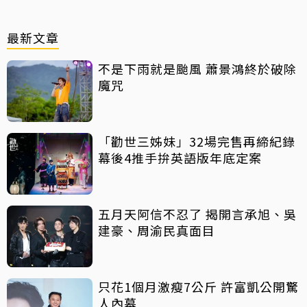
最新文章
不是下雨就是颱風 蕭景鴻終於破除
魔咒
「勸世三姊妹」32場完售再締紀錄
幕後4推手拚英語版年底定案
五月天阿信不忍了 揭開言承旭、吳
建豪、周渝民真面目
只花1個月激瘦7公斤 許富凱公開驚
人內幕