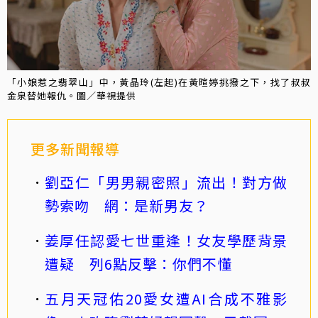
「小娘惹之翡翠山」中，黃晶玲(左起)在黃暄婷挑撥之下，找了叔叔
金泉替她報仇。圖／華視提供
更多新聞報導
劉亞仁「男男親密照」流出！對方做
勢索吻 網：是新男友？
姜厚任認愛七世重逢！女友學歷背景
遭疑 列6點反擊：你們不懂
五月天冠佑20愛女遭AI合成不雅影