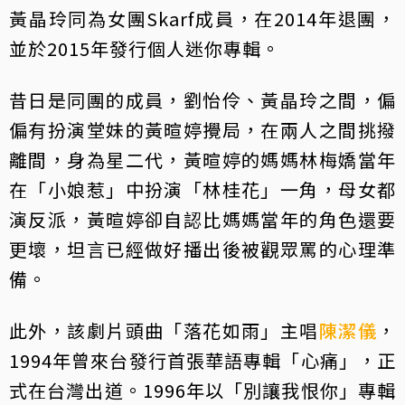
黃晶玲同為女團Skarf成員，在2014年退團，
並於2015年發行個人迷你專輯。
昔日是同團的成員，劉怡伶、黃晶玲之間，偏
偏有扮演堂妹的黃暄婷攪局，在兩人之間挑撥
離間，身為星二代，黃暄婷的媽媽林梅嬌當年
在「小娘惹」中扮演「林桂花」一角，母女都
演反派，黃暄婷卻自認比媽媽當年的角色還要
更壞，坦言已經做好播出後被觀眾罵的心理準
備。
此外，該劇片頭曲「落花如雨」主唱
陳潔儀
，
1994年曾來台發行首張華語專輯「心痛」，正
式在台灣出道。1996年以「別讓我恨你」專輯