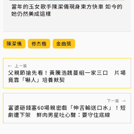
當年的玉女歌手陳潔儀現身東方快車 如今的
她仍然美成這樣
陳潔儀
修杰楷
金曲獎
←
上一篇
父親節搶先看！黃騰浩魏蔓組一家三口 片場
竟靠「嚇人」培養默契
下一篇
→
富婆砸錢塞60場親密戲「伸舌輸送口水」！短
劇遭下架 鮮肉男星吐心聲：要守住底線