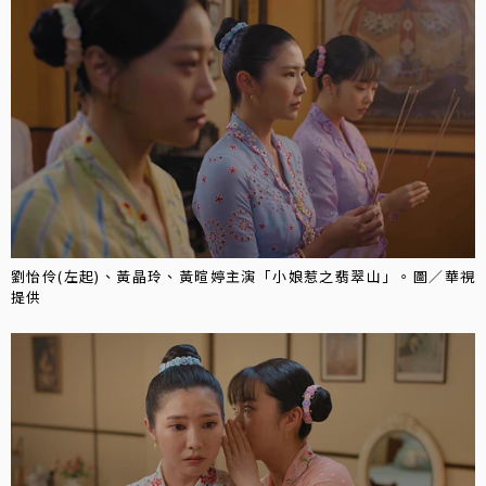
劉怡伶(左起)、黃晶玲、黃暄婷主演「小娘惹之翡翠山」。圖／華視
提供