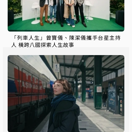
「列車人生」曾寶儀、陳潔儀攜手台星主持
人 橫跨八國探索人生故事