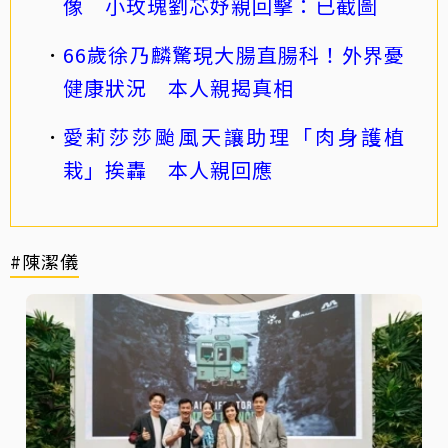
像 小玫瑰劉芯妤親回擊：已截圖
66歲徐乃麟驚現大腸直腸科！外界憂
健康狀況 本人親揭真相
愛莉莎莎颱風天讓助理「肉身護植
栽」挨轟 本人親回應
#陳潔儀