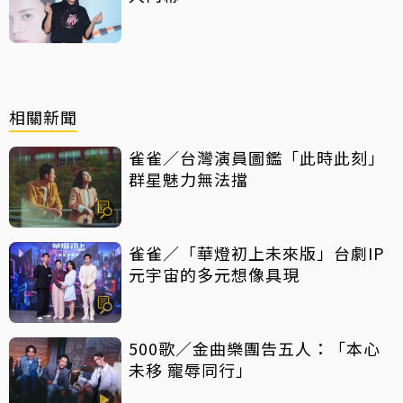
相關新聞
雀雀／台灣演員圖鑑「此時此刻」
群星魅力無法擋
雀雀／「華燈初上未來版」台劇IP
元宇宙的多元想像具現
500歌／金曲樂團告五人：「本心
未移 寵辱同行」