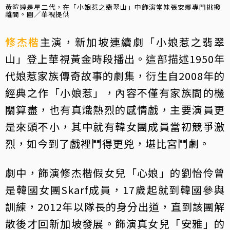
黃暄婷是星二代，在「小娘惹之翡翠山」中飾演堂妹張安娜專門挑撥
離間。圖／華視提供
修杰楷
主演，新加坡連續劇「小娘惹之翡翠
山」登上華視黃金時段播出。這部描述1950年
代娘惹家族傳奇故事的劇集，衍生自2008年的
經典之作「小娘惹」，內容不僅有家族間的機
關算盡，也有真熾熱烈的感情戲，主要演員更
是來頭不小，其中就有韓女團成員當初競爭激
烈，如今到了戲裡鬥得更兇，堪比宮鬥劇。
劇中，飾演修杰楷假女兒「心娘」的劉怡伶曾
是韓國女團Skarf成員，17歲起就到韓國參與
訓練，2012年以隊長的身分出道，直到該團解
散後才回新加坡發展。飾演真女兒「安雅」的