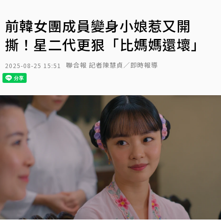
前韓女團成員變身小娘惹又開
撕！星二代更狠「比媽媽還壞」
聯合報 記者陳慧貞／即時報導
2025-08-25 15:51