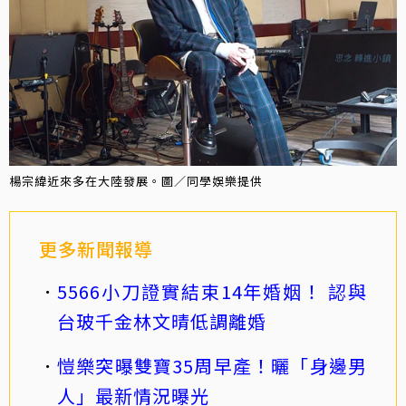
楊宗緯近來多在大陸發展。圖／同學娛樂提供
更多新聞報導
5566小刀證實結束14年婚姻！ 認與
台玻千金林文晴低調離婚
愷樂突曝雙寶35周早產！曬「身邊男
人」最新情況曝光