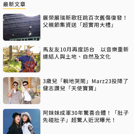
最新文章
展榮展瑞新歌狂跳百次舊傷復發！
父親節集資送「超實用大禮」
馬友友10月再度訪台 以音樂重新
連結人與土地、自然及文化
3歲兒「躺地哭鬧」Marz23投降了
健志讚兒「天使寶寶」
阿妹妹成軍30年驚喜合體！「肚子
先碰肚子」超驚人近況曝光！