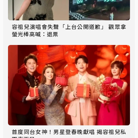
容祖兒演唱會失聲「上台公開道歉」 觀眾拿
螢光棒高喊：退票
首度同台女神！男星登春晚獻唱 揭容祖兒私