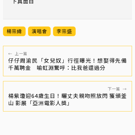
下真面目
楊宗緯
演唱會
李宗盛
←
上一篇
仔仔周渝民「女兒奴」行徑曝光！想娶得先備
千萬聘金 喻虹淵驚呼：比我爸還過分
下一篇
→
楊紫瓊迎64歲生日！曬丈夫親吻照放閃 獲頒釜
山 影展「亞洲電影人獎」