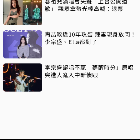
容祖兒演唱會失聲「上台公開道
歉」 觀眾拿螢光棒高喊：退票
陶喆暌違10年攻蛋 辣妻現身放閃！
李宗盛、Ella都到了
李宗盛認唱不贏「夢醒時分」原唱
突遭人亂入中斷傻眼