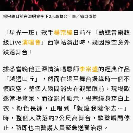
楊宗緯日前在演唱會摔下2米高舞台。圖／摘自微博
「星光一班」歌手
楊宗緯
日前在「動聽音樂超
級Live
演唱會
」西寧站演出時，疑因踩空意外
跌落舞台！
據悉當晚他正深情演唱恩師
李宗盛
的經典作品
「越過山丘」，然而在退至舞台邊緣時一個不
慎踩空，整個人瞬間消失在觀眾眼前，現場歌
迷當場驚呆。而從影片顯示，楊宗緯身穿白上
衣、粉色長褲，正唱到「就讓我隨你去…」
時，整個人跌落約2公尺高舞台，歌聲瞬間停
止，隨即也由醫護人員緊急送醫治療。