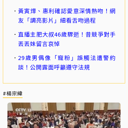
黃寅燁、惠利確認愛意深情熱吻！網
友「調亮影片」細看舌吻過程
直播主肥大叔46歲驟逝！昔競爭對手
丟丟妹留言哀悼
29歲男偶像「寵粉」誤觸法遭警約
談！公開露面呼籲遵守法規
#楊宗緯