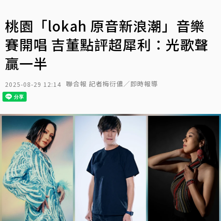
桃園「lokah 原音新浪潮」音樂
賽開唱 吉董點評超犀利：光歌聲
贏一半
聯合報 記者梅衍儂／即時報導
2025-08-29 12:14