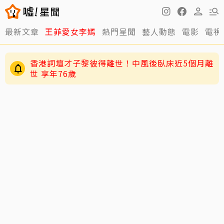
最新文章
王菲愛女李嫣
熱門星聞
藝人動態
電影
電視
香港詞壇才子黎彼得離世！中風後臥床近5個月離
世 享年76歲