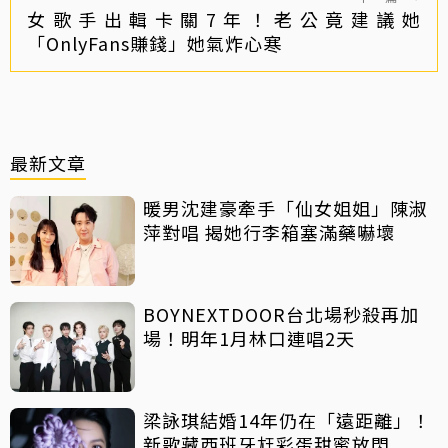
女歌手出輯卡關7年！老公竟建議她
「OnlyFans賺錢」她氣炸心寒
最新文章
暖男沈建豪牽手「仙女姐姐」陳淑
萍對唱 揭她行李箱塞滿藥嚇壞
BOYNEXTDOOR台北場秒殺再加
場！明年1月林口連唱2天
梁詠琪結婚14年仍在「遠距離」！
新歌藏西班牙尪彩蛋甜蜜放閃