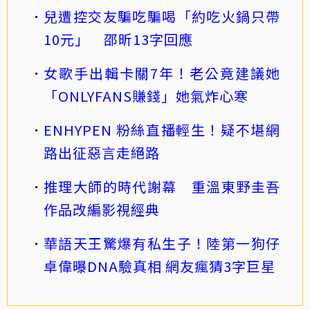
兒遭控交友騙吃騙喝「約吃火鍋只帶
10元」 邵昕13字回應
女歌手出輯卡關7年！老公竟建議她
「ONLYFANS賺錢」她氣炸心寒
ENHYPEN 粉絲直播輕生！疑不堪網
路出征惡言走絕路
推理大師的時代謝幕 重溫東野圭吾
作品改編影視經典
華語天王驚爆有私生子！陸第一狗仔
卓偉曝DNA驗真相 網友瘋猜3字巨星