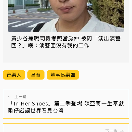
黃少谷兼職司機考照當房仲 被問「淡出演藝
圈？」嘆：演藝圈沒有我的工作
音樂人
呂薔
董事長樂團
←
上一篇
「In Her Shoes」第二季登場 陳亞蘭一生奉獻
歌仔戲讓世界看見台灣
下一篇
→