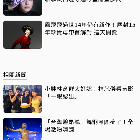
鳳飛飛過世14年仍有新作！塵封15
年珍貴母帶首解封 這天開賣
相關新聞
小胖林育群太好認！林芯儀看背影
「一眼認出」
「台灣碧昂絲」舞炯恩圓夢了！全
場激吻嗨翻