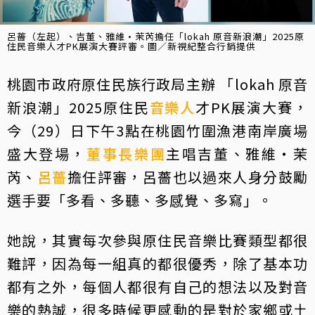
呂薔（左起）、吉董、雅維·茉芮擔任「lokah 原音新浪潮」2025原
住民音樂人才PK展演大賽評審。圖／新視紀整合行銷提供
桃園市政府原住民族行政局主辦 「lokah 原音
新浪潮」2025原住民
音樂人
才PK展演大賽，
今（29）日下午3點在桃園竹圍漁港南岸廣場
盛大登場，
董事長樂團
主唱吉董、雅維‧茉
芮、
呂薔
擔任評審，呂薔也以過來人身分鼓勵
選手要「多看、多聽、多感覺、多寫」。
她說，其實每次參與原住民音樂比賽類型都很
難評，因為每一組真的都很優秀，除了基本功
都有之外，每個人都很有自己的想法以及對音
樂的熱誠，很多時候更感動的是對於家鄉或土