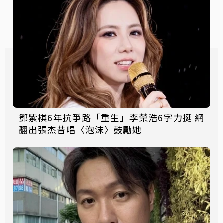
鄧紫棋6年抗爭路「重生」李榮浩6字力挺 網
翻出張杰昔唱〈泡沫〉鼓勵她