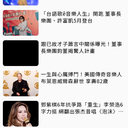
「台語歌ê音樂人生」開跑 董事長
樂團、許富凱5月登台
跟已故才子蕭言中關係曝光！董事
長樂團鈞董揭驚人計畫
一生與心魔搏鬥！美國傳奇音樂人
布萊恩威爾森辭世 享壽82歲
鄧紫棋6年抗爭路「重生」李榮浩6
字力挺 網翻出張杰昔唱〈泡沫〉鼓
勵她