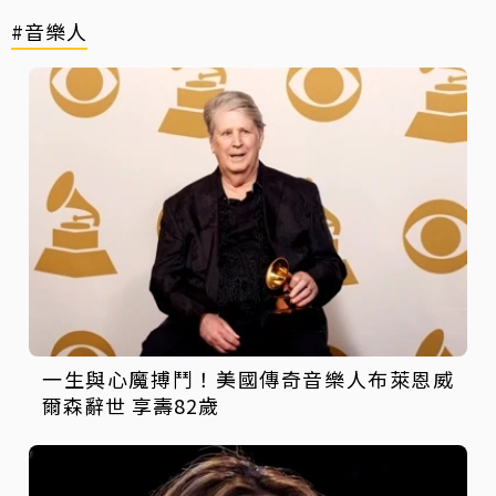
#音樂人
一生與心魔搏鬥！美國傳奇音樂人布萊恩威
爾森辭世 享壽82歲