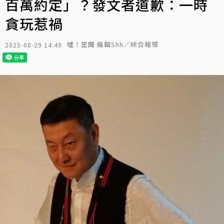
百萬約定」？發文者道歉：一時
貪玩惹禍
噓！星聞 編輯Shh／綜合報導
2025-08-29 14:49