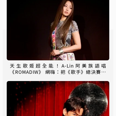
天生歌姬超全能！A-Lin阿美族語唱
《ROMADIW》 網嗨：把《歌手》總決賽唱
成演唱會