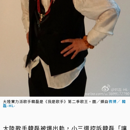
大陸實力派歌手韓磊是《我是歌手》第二季歌王。圖／擷自
微博／ 韓
磊-HL-
大陸歌手韓磊被爆出軌，小三還控訴韓磊「讓