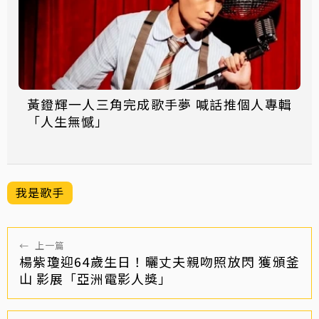
黃鐙輝一人三角完成歌手夢 喊話推個人專輯
「人生無憾」
我是歌手
←
上一篇
楊紫瓊迎64歲生日！曬丈夫親吻照放閃 獲頒釜
山 影展「亞洲電影人獎」