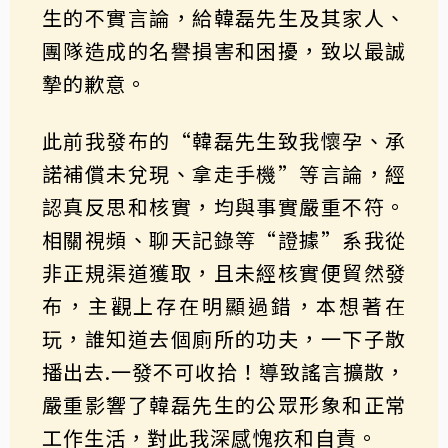
生的不實言論，給韓磊先生及其家人、
團隊造成的名譽損害和困擾，致以最誠
摯的歉意。
此前我發布的“韓磊先生致我懷孕、承
諾補償未兌現、拿走手機”等言論，經
認真反思和核實，均與事實嚴重不符。
相關視頻、聊天記錄等“證據”系我從
非正規渠道獲取，且未經核實便貿然發
布，主觀上存在明顯過錯，本想著在
玩，誰知道去個廁所的功夫，一下子散
播出去.一發不可收拾！導致謠言擴散，
嚴重影響了韓磊先生的公眾形象和正常
工作生活，對此我深感愧疚和自責。