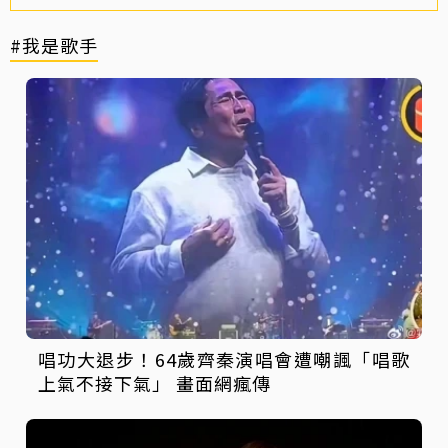
#我是歌手
唱功大退步！64歲齊秦演唱會遭嘲諷「唱歌
上氣不接下氣」 畫面網瘋傳