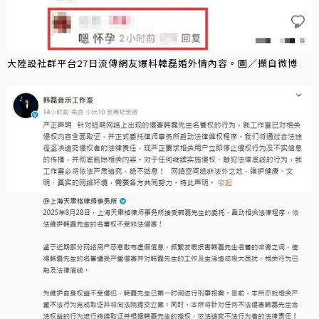
大陸設社群平台27日流傳網友爆料韓磊婚外情內容。圖／擷自微博