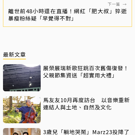
下一篇
→
離世前48小時還在直播！網紅「肥大叔」猝逝
暴瘦粉絲疑「早覺得不對」
最新文章
展榮展瑞新歌狂跳百次舊傷復發！
父親節集資送「超實用大禮」
馬友友10月再度訪台 以音樂重新
連結人與土地、自然及文化
3歲兒「躺地哭鬧」Marz23投降了