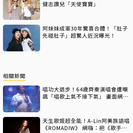
健志讚兒「天使寶寶」
阿妹妹成軍30年驚喜合體！「肚子
先碰肚子」超驚人近況曝光！
相關新聞
唱功大退步！64歲齊秦演唱會遭嘲
諷「唱歌上氣不接下氣」 畫面網瘋
傳
天生歌姬超全能！A-Lin阿美族語唱
《ROMADIW》 網嗨：把《歌手》