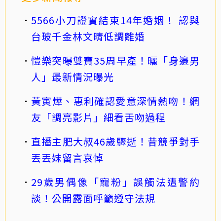
5566小刀證實結束14年婚姻！ 認與
台玻千金林文晴低調離婚
愷樂突曝雙寶35周早產！曬「身邊男
人」最新情況曝光
黃寅燁、惠利確認愛意深情熱吻！網
友「調亮影片」細看舌吻過程
直播主肥大叔46歲驟逝！昔競爭對手
丟丟妹留言哀悼
29歲男偶像「寵粉」誤觸法遭警約
談！公開露面呼籲遵守法規