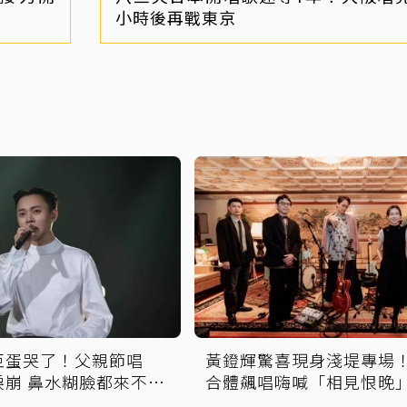
小時後再戰東京
巨蛋哭了！父親節唱
黃鐙輝驚喜現身淺堤專場
淚崩 鼻水糊臉都來不及
合體飆唱嗨喊「相見恨晚