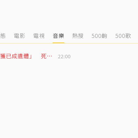
動態
電影
電視
音樂
熱搜
500齣
500歌
泰男團成員驚傳離世！清晨騎車失聯「尋獲已成遺體」 死因待調查
22:00