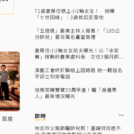
71歲姜厚任戀上小2輪女友！ 她曝
「七世因緣」：3歲就認定是他
「五燈獎」最美主持人報喜！「185公
分帥兒」要百萬名畫當賀禮
姜厚任小2輪女友前夫曝光！以「余家
菁」嫁縣府農業處科長 交往3個月即...
演藝工會終於聯絡上田路路 她一聽這名
字卻立刻掛電話
愷樂突曝雙寶35周早產！曬「身邊男
人」最新情況曝光
即時
！首度
」
林志玲父親節曬帥兒照！墨鏡特效遮不