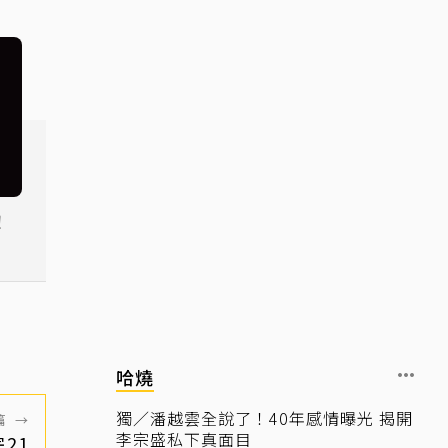
！
」
哈燒
獨／潘越雲全說了！40年感情曝光 揭開
篇
→
李宗盛私下真面目
21