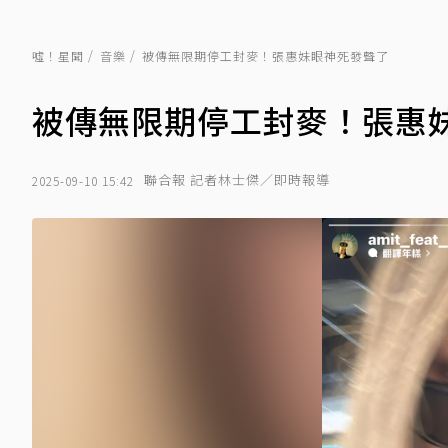
噓！星聞
音樂
被傳無限期停工封麥！張惠妹眼神死發聲了
被傳無限期停工封麥！張惠
聯合報 記者林士傑／即時報導
2025-09-10 15:42