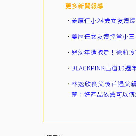
更多新聞報導
姜厚任小24歲女友遭
姜厚任女友遭控當小三
兒幼年遭抱走！徐莉玲
BLACKPINK出道1
林逸欣喪父後首過父親
幕：好產品依舊可以傳