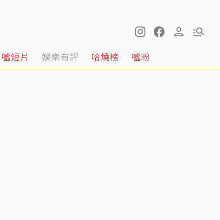
噓短片
娛樂有評
哈燒榜
噓粉