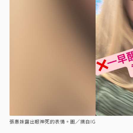
張惠妹露出眼神死的表情。圖／摘自IG