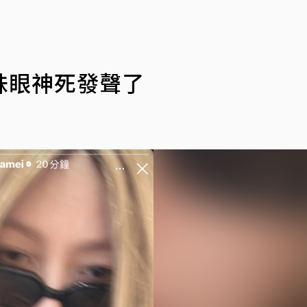
妹眼神死發聲了