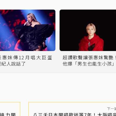
張惠妹傳12月唱大巨蛋
超讚歌聲讓張惠妹驚艷
經紀人說話了
他爆「男生也能生小孩
下一
后接力開
八三夭日本開唱歌迷等7年！大阪唱完