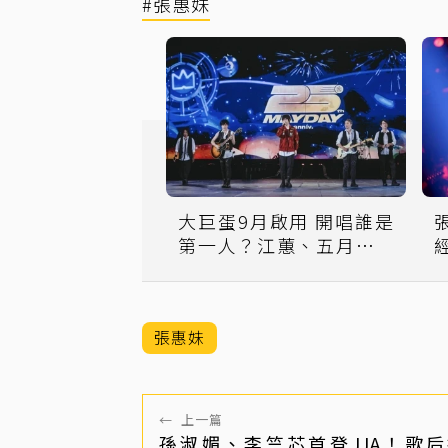
#張惠妹
大巨蛋9月啟用 開唱誰是
第一人？江蕙、五月天都
回應了
張惠妹
←
上一篇
孫淑媚、李竺芯首登JJA！歌