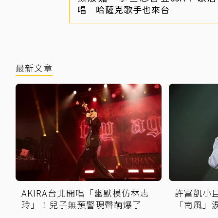
唱 哈薩克歌手也來台
最新文章
AKIRA台北開唱「幽默模仿林志
許富凱小
玲」！兒子無預警現聲萌爆了
「南風」
擦