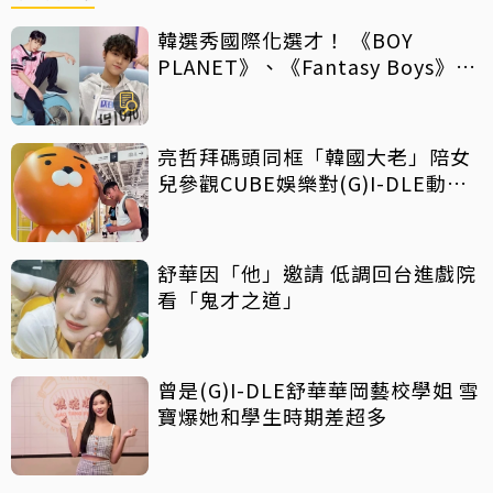
韓選秀國際化選才！ 《BOY
PLANET》、《Fantasy Boys》紛
向海外招手
亮哲拜碼頭同框「韓國大老」陪女
兒參觀CUBE娛樂對(G)I-DLE動心
了
舒華因「他」邀請 低調回台進戲院
看「鬼才之道」
曾是(G)I-DLE舒華華岡藝校學姐 雪
寶爆她和學生時期差超多