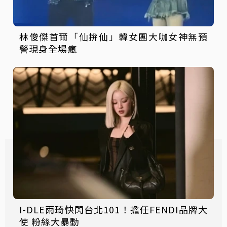
林俊傑首爾「仙拚仙」韓女團大咖女神無預
警現身全場瘋
I-DLE雨琦快閃台北101！擔任FENDI品牌大
使 粉絲大暴動