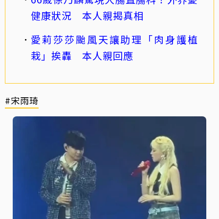
健康狀況 本人親揭真相
愛莉莎莎颱風天讓助理「肉身護植
栽」挨轟 本人親回應
#宋雨琦