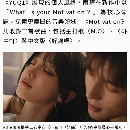
《YUQ1》展現的個人風格，雨琦在新作中以
「What’s your Motivation？」為核心命
題，探索更廣闊的音樂領域。《Motivation》
共收錄三首歌曲，包括主打歌〈M.O〉、〈아
프다〉與中文版〈好痛嗎〉。
i-dle雨琦攜手王安宇在〈아프다（好痛）〉的MV中演繹心碎離別。