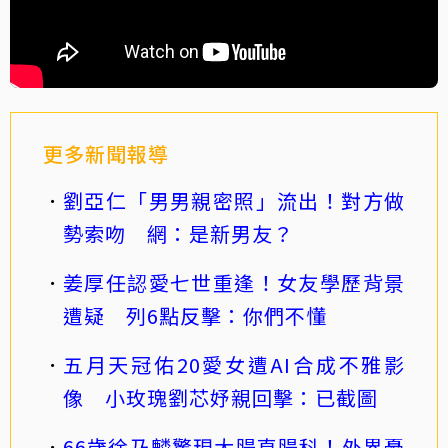
更多新聞報導
劉亞仁「男男親密照」流出！對方做
勢索吻 網：是新男友？
姜厚任認愛七世重逢！女友學歷背景
遭疑 列6點反擊：你們不懂
五月天冠佑20愛女遭AI合成不雅影
像 小玫瑰劉芯妤親回擊：已截圖
66歲徐乃麟驚現大腸直腸科！外界憂