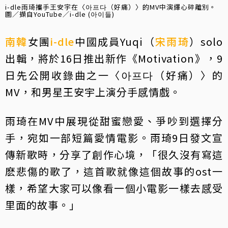
i-dle雨琦攜手王安宇在〈아프다（好痛）〉的MV中演繹心碎離別。
圖／擷自YouTube／i-dle (아이들)
南韓
女團
i-dle
中國成員Yuqi（
宋雨琦
）solo
出輯，將於16日推出新作《Motivation》，9
日先公開收錄曲之一〈아프다（好痛）〉的
MV，和男星王安宇上演分手感情戲。
雨琦在MV中展現從甜蜜戀愛、爭吵到選擇分
手，宛如一部短篇愛情電影。雨琦9日發文宣
傳新歌時，分享了創作心境，「很久沒有寫這
麽悲傷的歌了，這首歌就像這個故事的ost一
樣，希望大家可以像看一個小電影一樣去感受
里面的故事。」