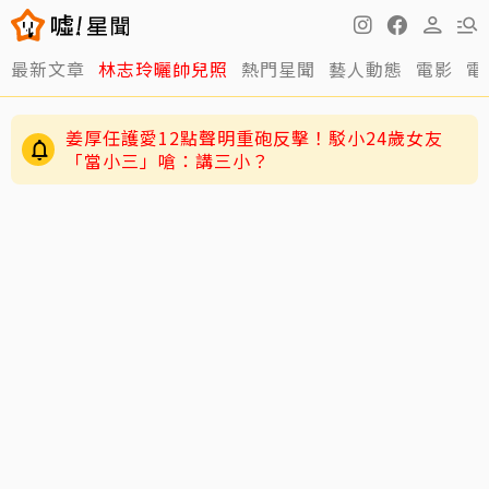
最新文章
林志玲曬帥兒照
熱門星聞
藝人動態
電影
電
姜厚任護愛12點聲明重砲反擊！駁小24歲女友
「當小三」嗆：講三小？