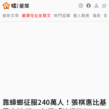
最新文章
姜厚任女友發文
熱門星聞
藝人動態
電影
電
靠蟑螂征服240萬人！張棋惠比基