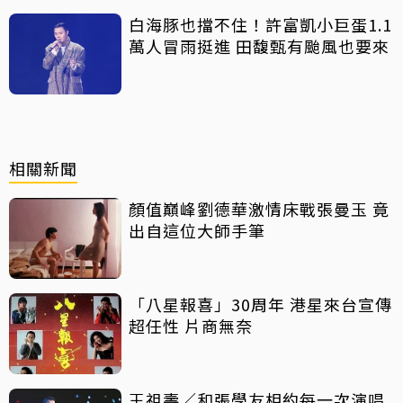
白海豚也擋不住！許富凱小巨蛋1.1
萬人冒雨挺進 田馥甄有颱風也要來
相關新聞
顏值巔峰劉德華激情床戰張曼玉 竟
出自這位大師手筆
「八星報喜」30周年 港星來台宣傳
超任性 片商無奈
王祖壽／和張學友相約每一次演唱