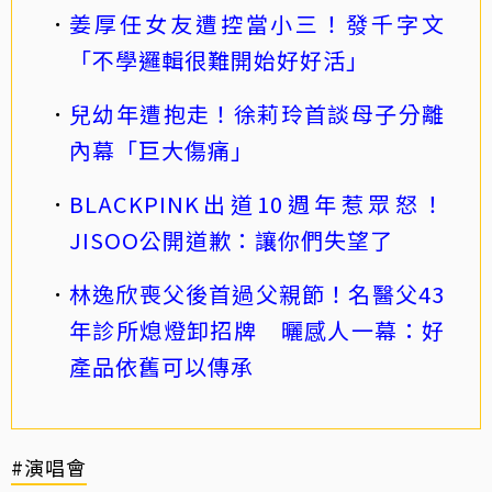
姜厚任女友遭控當小三！發千字文
「不學邏輯很難開始好好活」
兒幼年遭抱走！徐莉玲首談母子分離
內幕「巨大傷痛」
BLACKPINK出道10週年惹眾怒！
JISOO公開道歉：讓你們失望了
林逸欣喪父後首過父親節！名醫父43
年診所熄燈卸招牌 曬感人一幕：好
產品依舊可以傳承
#演唱會