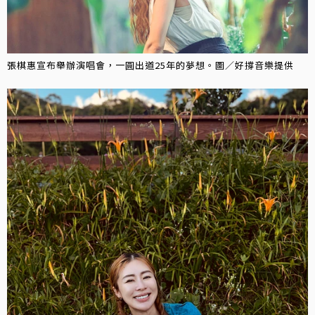
張棋惠宣布舉辦演唱會，一圓出道25年的夢想。圖／好撐音樂提供