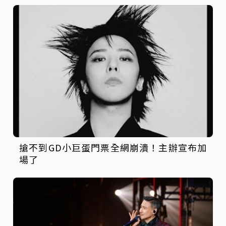
搶不到GD小巨蛋門票全網崩潰！主辦宣布加
場了