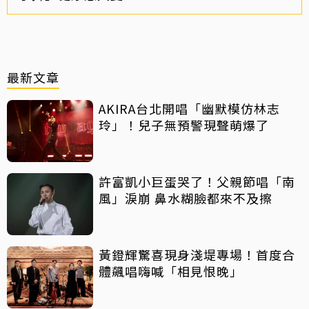
最新文章
AKIRA台北開唱「幽默模仿林志
玲」！兒子無預警現聲萌爆了
許富凱小巨蛋哭了！父親節唱「南
風」淚崩 鼻水糊臉都來不及擦
黃鐙輝驚喜現身淺堤專場！首度合
體飆唱嗨喊「相見恨晚」