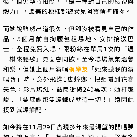
裝，但仍堅持拍照，「是一種對自己的檢視與
毅力」，最美的模樣都被女兒阿寶精準捕捉。
而她說雖然出道很久，但卻沒被看見自己的作
品，5個月前自掏腰包租場地、安排接送巴
士，全程免費入場，跟粉絲在單周1次的「週
一棋來聽歌」見面會同歡。至今場場氣氛溫馨
和樂，但她上個月演唱
張學友
「她來聽我的演
唱會」時，意外飛進1隻蟑螂，把她嚇到花容
失色，影片爆紅、點閱衝破240萬次，她打趣
說：「要感謝那隻蟑螂成就這一切！」還因此
接到滅蟑業配。
如今將在11月29日實現多年來最渴望的開唱夢
想，她坦言：「只有我自己知道，這一路有多