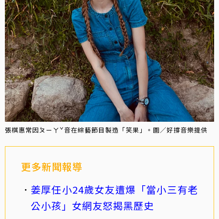
張棋惠常因ㄆㄧㄚˇ音在綜藝節目製造「笑果」。圖／好撐音樂提供
更多新聞報導
姜厚任小24歲女友遭爆「當小三有老
公小孩」女網友怒揭黑歷史