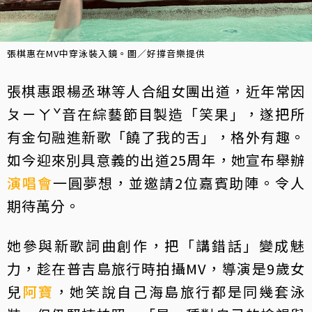
張棋惠在MV中穿泳裝入鏡。圖／好撐音樂提供
張棋惠跟楊丞琳等人合組女團出道，近年常因
ㄆㄧㄚˇ音在綜藝節目製造「笑果」，遂把所
有金句融進新歌「饒了我的舌」，格外有趣。
如今迎來別具意義的出道25周年，她宣布舉辦
演唱會
一圓夢想，並邀請2位嘉賓助陣。令人
期待萬分。
她參與新歌詞曲創作，把「講錯話」變成魅
力，趁在普吉島旅行時拍攝MV，導演是9歲女
兒
阿寶
，她笑說自己海島旅行都是同幾套泳