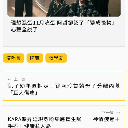
理想混蛋11月攻蛋 阿哲卻認了「變成怪物」
心聲全說了
演唱會
阿寶
張學友
←
上一篇
兒子幼年遭抱走！徐莉玲首談母子分離內幕
「巨大傷痛」
下一篇
→
KARA韓昇延現身粉絲應援生咖 「神情疲憊＋
手抖」健康惹人憂