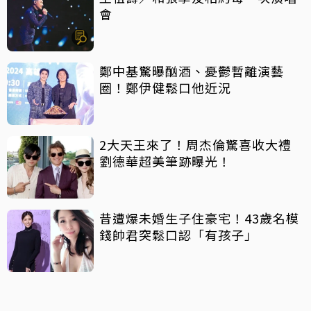
會
鄭中基驚曝酗酒、憂鬱暫離演藝
圈！鄭伊健鬆口他近況
2大天王來了！周杰倫驚喜收大禮
劉德華超美筆跡曝光！
昔遭爆未婚生子住豪宅！43歲名模
錢帥君突鬆口認「有孩子」