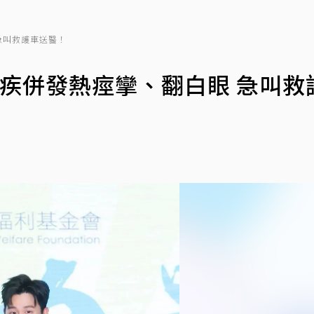
急叫救護車送醫！
疾併發熱痙攣、翻白眼 急叫救