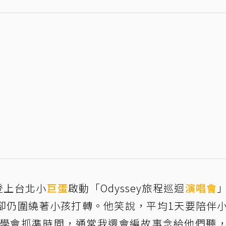
登上台北小
巨蛋
啟動「Odyssey旅程巡迴
演唱會
卻仍圍繞著小孩打轉。他笑說，平均1天要陪伴
得學會抓準時間，通常我還會編故事念給他們聽