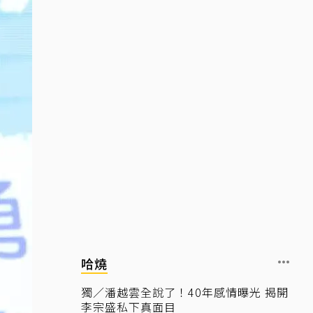
哈燒
獨／潘越雲全說了！40年感情曝光 揭開
李宗盛私下真面目