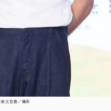
記者沈昱嘉／攝影