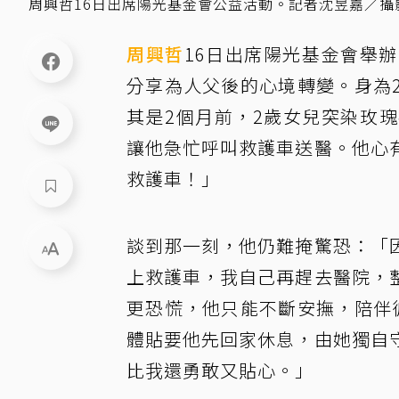
周興哲16日出席陽光基金會公益活動。記者沈昱嘉／攝
周興哲
16日出席陽光基金會舉
分享為人父後的心境轉變。身為
其是2個月前，2歲女兒突染玫
讓他急忙呼叫救護車送醫。他心
救護車！」
談到那一刻，他仍難掩驚恐：「
上救護車，我自己再趕去醫院，
更恐慌，他只能不斷安撫，陪伴
體貼要他先回家休息，由她獨自
比我還勇敢又貼心。」