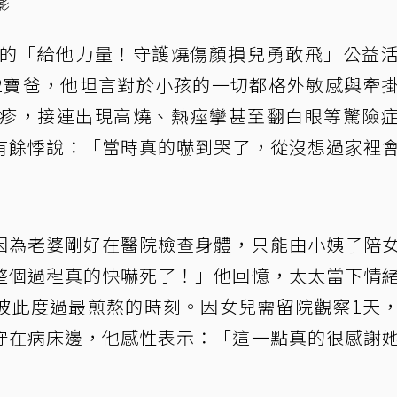
影
辦的「給他力量！守護燒傷顏損兒勇敢飛」公益
2寶爸，他坦言對於小孩的一切都格外敏感與牽
瑰疹，接連出現高燒、熱痙攣甚至翻白眼等驚險
有餘悸說：「當時真的嚇到哭了，從沒想過家裡
因為老婆剛好在醫院檢查身體，只能由小姨子陪
整個過程真的快嚇死了！」他回憶，太太當下情
彼此度過最煎熬的時刻。因女兒需留院觀察1天
守在病床邊，他感性表示：「這一點真的很感謝