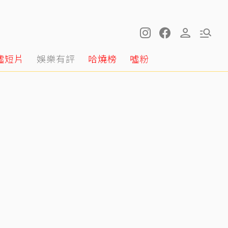
噓短片
娛樂有評
哈燒榜
噓粉