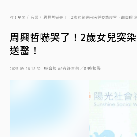
噓！星聞
音樂
周興哲嚇哭了！2歲女兒突染疾併發熱痙攣、翻白眼 
周興哲嚇哭了！2歲女兒突染
送醫！
聯合報 記者許晉榮／即時報導
2025-09-16 15:32