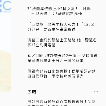
71歲姜厚任戀上小2輪女友！ 她曝
「七世因緣」：3歲就認定是他
「五燈獎」最美主持人報喜！「185公
分帥兒」要百萬名畫當賀禮
演藝工會終於聯絡上田路路 她一聽這名
字卻立刻掛電話
獨／2個小孩赴美要燒2千萬 曲艾玲嘆後
輩削價只拿她十分之一酬勞競爭
母親病逝昔日家醜再掀！侯炳瑩認封鎖
哥哥侯冠群 兩度抗癌近況曝光
即時
展榮展瑞新歌狂跳百次舊傷復發！父親