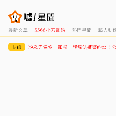
最新文章
5566小刀離婚
熱門星聞
藝人動
29歲男偶像「寵粉」誤觸法遭警約談！
快訊