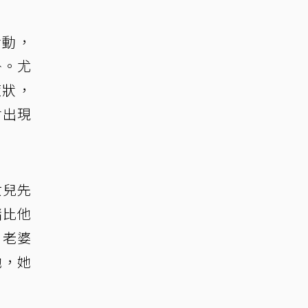
活動，
掛。尤
症狀，
會出現
女兒先
緒比他
，老婆
她，她