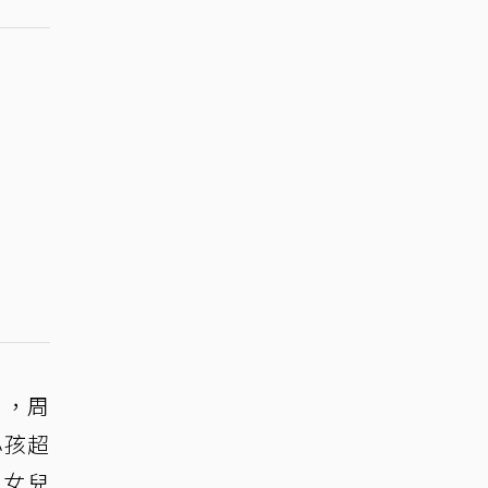
」，周
小孩超
，女兒