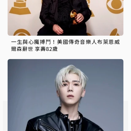
一生與心魔搏鬥！美國傳奇音樂人布萊恩威
爾森辭世 享壽82歲