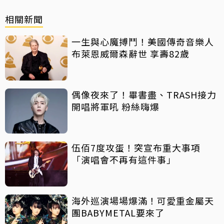
相關新聞
一生與心魔搏鬥！美國傳奇音樂人
布萊恩威爾森辭世 享壽82歲
偶像夜來了！畢書盡、TRASH接力
開唱將軍吼 粉絲嗨爆
伍佰7度攻蛋！突宣布重大事項
「演唱會不再有這件事」
海外巡演場場爆滿！可愛重金屬天
團BABYMETAL要來了