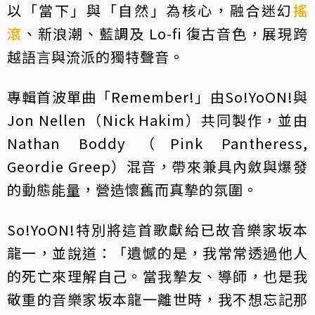
以「當下」與「自然」為核心，融合迷幻
搖
滾
、新浪潮、藍調及 Lo-fi 復古音色，展現跨
越語言與流派的獨特聲音。
專輯首波單曲「Remember!」由So!YoON!與
Jon Nellen（Nick Hakim）共同製作，並由
Nathan Boddy（Pink Pantheress,
Geordie Greep）混音，帶來兼具內斂與爆發
的動態能量，營造懷舊而真摯的氛圍。
So!YoON!特別將這首歌獻給已故音樂家坂本
龍一，並說道：「遺憾的是，我常常透過他人
的死亡來理解自己。當我摯友、導師，也是我
敬重的音樂家坂本龍一離世時，我不想忘記那