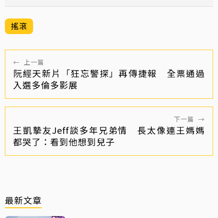
搖滾
←
上一篇
阮經天新片「狂忘警探」再傳捷報 全票通過
入選多倫多影展
下一篇
→
王凱摯友Jeff談多年兄弟情 長太像連王媽媽
都哭了：看到他想到兒子
最新文章