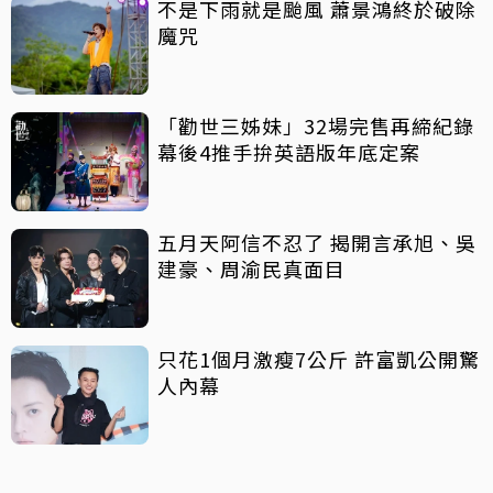
不是下雨就是颱風 蕭景鴻終於破除
魔咒
「勸世三姊妹」32場完售再締紀錄
幕後4推手拚英語版年底定案
五月天阿信不忍了 揭開言承旭、吳
建豪、周渝民真面目
只花1個月激瘦7公斤 許富凱公開驚
人內幕