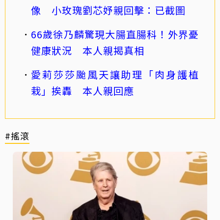
像 小玫瑰劉芯妤親回擊：已截圖
66歲徐乃麟驚現大腸直腸科！外界憂
健康狀況 本人親揭真相
愛莉莎莎颱風天讓助理「肉身護植
栽」挨轟 本人親回應
#搖滾