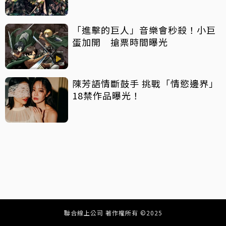
「進擊的巨人」音樂會秒殺！小巨
蛋加開 搶票時間曝光
陳芳語情斷鼓手 挑戰「情慾邊界」
18禁作品曝光！
聯合線上公司 著作權所有 ©2025