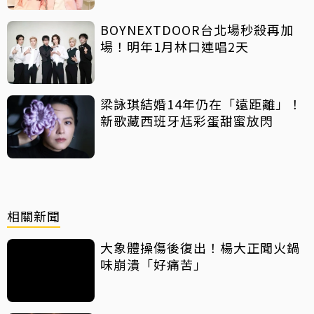
BOYNEXTDOOR台北場秒殺再加
場！明年1月林口連唱2天
梁詠琪結婚14年仍在「遠距離」！
新歌藏西班牙尪彩蛋甜蜜放閃
相關新聞
大象體操傷後復出！楊大正聞火鍋
味崩潰「好痛苦」