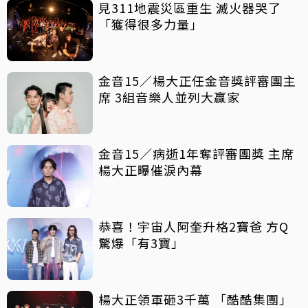
見311地震災區重生 滅火器哭了
「獲得很多力量」
金音15／楊大正任金音獎評審團主
席 3組音樂人並列大贏家
金音15／病逝1年奪評審團獎 主席
楊大正曝催淚內幕
恭喜！宇宙人阿奎升格2寶爸 方Q
驚爆「有3寶」
楊大正領軍砸3千萬 「酷酷集團」