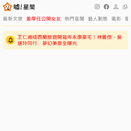
最新文章
姜厚任公開女友
熱門星聞
藝人動態
電影
電
王仁甫紐西蘭旅遊開箱岑永康豪宅！林義傑、吳
速玲同行 夢幻美景全曝光
蕭敬騰日料店遭房東大漲租！月租15萬飆23萬
談妥20萬竟臨時反悔不續租