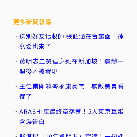
更多新聞報導
送別好友化妝師 張韶涵在台露面！孫
燕姿也來了
黃明志二舅孤身死在新加坡！遺體一
週後才被發現
王仁甫開箱岑永康豪宅 無敵美景看
傻了
ARASHI嵐最終章落幕！5人東京巨蛋
含淚告白
舒淇揭「10年換朋友」定律！一句話