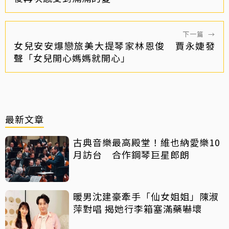
下一篇
→
女兒安安爆戀旅美大提琴家林恩俊 賈永婕發
聲「女兒開心媽媽就開心」
最新文章
古典音樂最高殿堂！維也納愛樂10
月訪台 合作鋼琴巨星郎朗
暖男沈建豪牽手「仙女姐姐」陳淑
萍對唱 揭她行李箱塞滿藥嚇壞