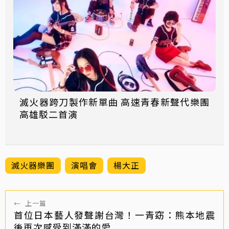
滅火器跨刀製作新單曲 高速青春新聲代樂團
高雄駁二首演
滅火器樂團
演唱會
楊大正
←
上一篇
首位日本藝人發聲謝台灣！一青窈：熊本地震
後再次感受到滿滿的愛