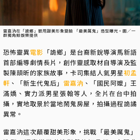
雷嘉汭在「詭鄉」狠甩甜美形象變臉 「最美厲鬼」造型曝光。圖／一
群獨角鯨娛樂提供
恐怖靈異
電影
「詭鄉」是台裔新銳導演馬新語
首部編導劇情長片，創作靈感取材自導演及監
製陳頡昕的家族故事，卡司集結人氣男星
初孟
軒
、「新生代鬼后」
雷嘉汭
、「國民阿嬤」王
滿嬌、實力派男星張翰等人，全片在台中拍
攝，實地取景於當地鬧鬼房屋，拍攝過程詭譎
異常。
雷嘉汭這次顛覆甜美形象，挑戰「最美厲鬼」