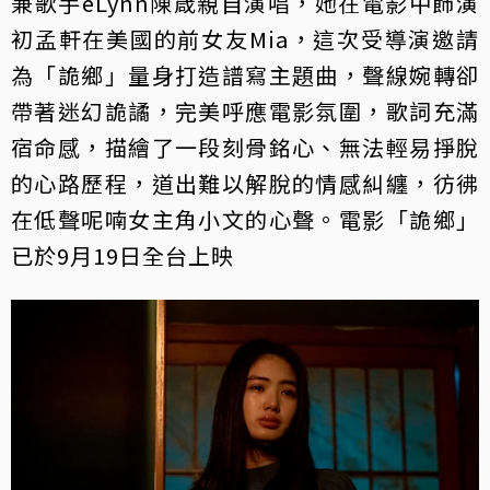
兼歌手eLynn陳箴親自演唱，她在電影中飾演
初孟軒在美國的前女友Mia，這次受導演邀請
為「詭鄉」量身打造譜寫主題曲，聲線婉轉卻
帶著迷幻詭譎，完美呼應電影氛圍，歌詞充滿
宿命感，描繪了一段刻骨銘心、無法輕易掙脫
的心路歷程，道出難以解脫的情感糾纏，彷彿
在低聲呢喃女主角小文的心聲。電影「詭鄉」
已於9月19日全台上映