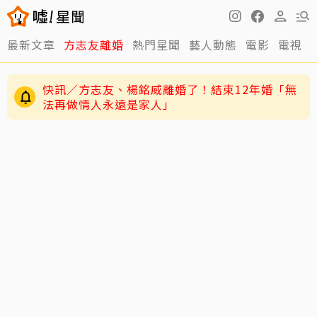
快訊／方志友、楊銘威離婚了！結束12年婚「無
最新文章
方志友離婚
熱門星聞
藝人動態
電影
電視
法再做情人永遠是家人」
12年婚姻走到盡頭早有跡象？楊銘威、方志友過
去婚姻裂痕一次看