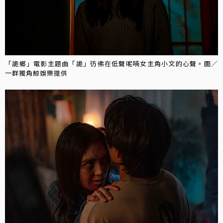
「詭鄉」電影主題曲「詭」彷彿在低聲呢喃女主角小文的心聲。圖／
一群獨角鯨娛樂提供