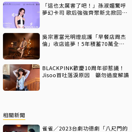
「這也太厲害了吧！」孫淑媚驚呼
夢幻卡司 歌后強強齊聚新北掀回憶
殺
吳宗憲當光明燈庇護「早餐店周杰
倫」收店追夢！5年積蓄70萬全砸
光
BLACKPINK歡慶10周年卻惹議！
Jisoo首吐落淚原因 籲勿過度解讀
相關新聞
雀雀／2023台劇功德劇「八尺門的