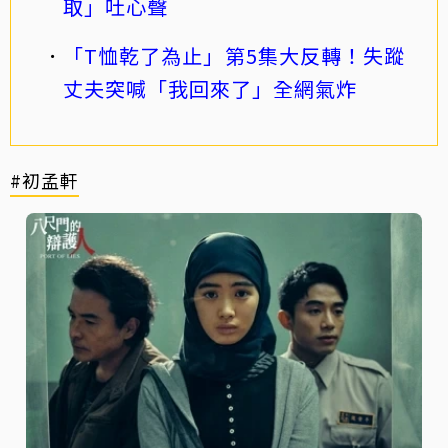
取」吐心聲
「T恤乾了為止」第5集大反轉！失蹤
丈夫突喊「我回來了」全網氣炸
#初孟軒