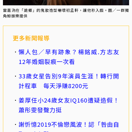
雷嘉汭在「詭鄉」的鬼妝造型嚇壞初孟軒，讓他秒入戲。圖／一群獨
角鯨娛樂提供
更多新聞報導
懶人包／早有跡象？楊銘威.方志友
12年婚姻裂痕一次看
33歲女星告別9年演員生涯！轉行開
計程車 每天淨賺8200元
姜厚任小24歲女友IQ160遭疑造假！
蕭彤雯發聲力挺
謝忻憶2019不倫戀風波！認「咎由自