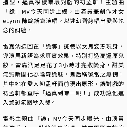
造型，逼真模樣嚇壞對戲的初孟軒！主題曲
「詭」MV今天同步上線，由演員兼創作才女
eLynn 陳箴譜寫演唱，以迷幻聲線唱出愛與執
念的糾纏。
雷嘉汭這回在「詭鄉」挑戰以女鬼姿態現身，
導演馬新語為求真實效果，特別打造高還原鬼
妝，雷嘉汭足足花了3小時才完妝變身，甜美
氣質瞬間化為陰森詭魅，鬼后稱號當之無愧！
片中她在愛人初孟軒面前現出原形，讓對戲的
初孟軒都直呼「逼真到嚇一跳！」成功讓他進
入驚恐氛圍秒入戲。
電影主題曲「詭」MV今天同步曝光，由演員