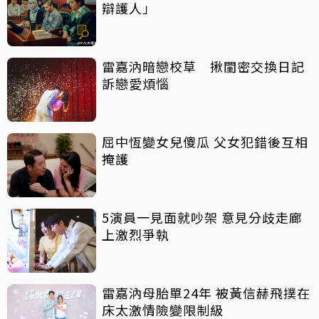
辯護人」
雷嘉汭暗戀校草 揪閨密交換日記
訴戀愛煩惱
屈中恆變女兒傻瓜 父女犯錯後互相
掩護
5演員一見面就吵架 意見分歧走廊
上激烈爭執
雷嘉汭母胎單24年 被黃信赫飛撲在
床太激情險變限制級