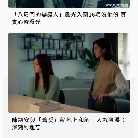
「八尺門的辯護人」風光入圍16項沒他份 真
實心聲曝光
陳語安與「舊愛」躺地上和解 入戲飆淚：
深刻到難忘