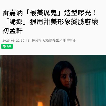
雷嘉汭「最美厲鬼」造型曝光！
「詭鄉」狠甩甜美形象變臉嚇壞
初孟軒
聯合報 記者廖福生／即時報導
2025-09-22 12:48