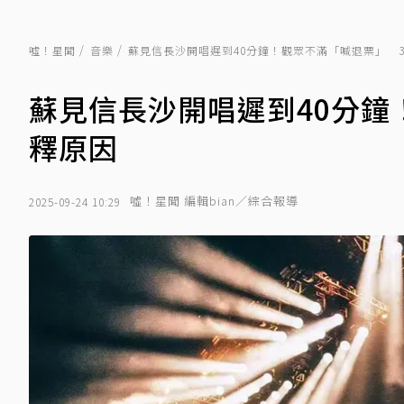
噓！星聞
音樂
蘇見信長沙開唱遲到40分鐘！觀眾不滿「喊退票」 
蘇見信長沙開唱遲到40分鐘
釋原因
噓！星聞 編輯bian／綜合報導
2025-09-24 10:29