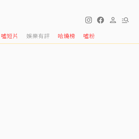
噓短片
娛樂有評
哈燒榜
噓粉