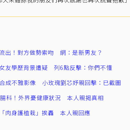
流出！對方做勢索吻 網：是新男友？
女友學歷背景遭疑 列6點反擊：你們不懂
AI合成不雅影像 小玫瑰劉芯妤親回擊：已截圖
直腸科！外界憂健康狀況 本人親揭真相
「肉身護植栽」挨轟 本人親回應