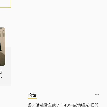
哲
聲
哈燒
獨／潘越雲全說了！40年感情曝光 揭開