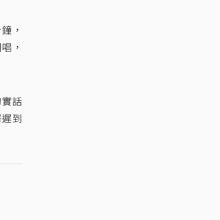
分鐘，
開唱，
。
句實話
釋遲到