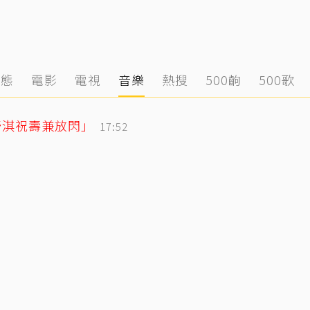
動態
電影
電視
音樂
熱搜
500齣
500歌
舒淇祝壽兼放閃」
17:52