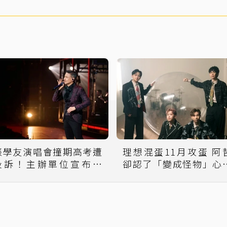
張學友演唱會撞期高考遭
理想混蛋11月攻蛋 阿
投訴！主辦單位宣布延
卻認了「變成怪物」心
期 補償方案出爐
全說了