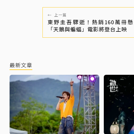
←
上一篇
東野圭吾驟逝！熱銷160萬冊
「天鵝與蝙蝠」電影將登台上映
最新文章