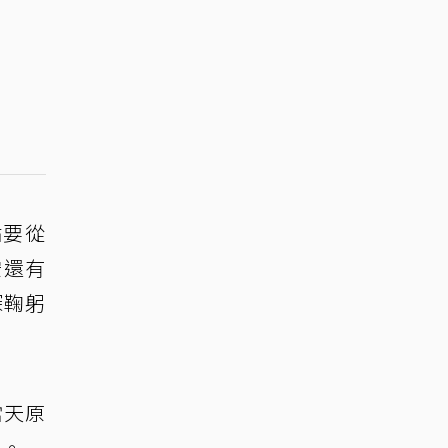
點要從
安還有
深鞠躬
當天原
」。