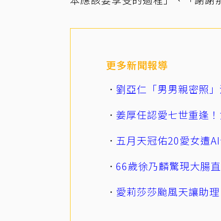
更多新聞報導
劉亞仁「男男親密照」
姜厚任認愛七世重逢！
五月天冠佑20愛女遭
66歲徐乃麟驚現大腸
愛莉莎莎颱風天讓助理