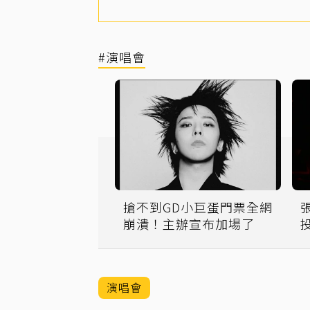
#演唱會
搶不到GD小巨蛋門票全網
崩潰！主辦宣布加場了
演唱會