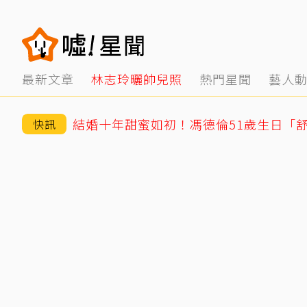
最新文章
林志玲曬帥兒照
熱門星聞
藝人
結婚十年甜蜜如初！馮德倫51歲生日「
快訊