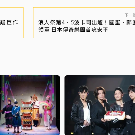
下一
懸疑巨作
浪人祭第4、5波卡司出爐！國蛋、鄭
領軍 日本傳奇樂團首攻安平