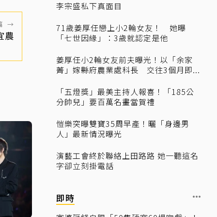
李宗盛私下真面目
篇
→
71歲姜厚任戀上小2輪女友！ 她曝
宜農
「七世因緣」：3歲就認定是他
姜厚任小2輪女友前夫曝光！以「余家
菁」嫁縣府農業處科長 交往3個月即...
「五燈獎」最美主持人報喜！「185公
分帥兒」要百萬名畫當賀禮
愷樂突曝雙寶35周早產！曬「身邊男
人」最新情況曝光
演藝工會終於聯絡上田路路 她一聽這名
字卻立刻掛電話
即時