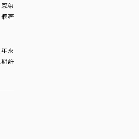
具感染
是聽著
近年來
也期許