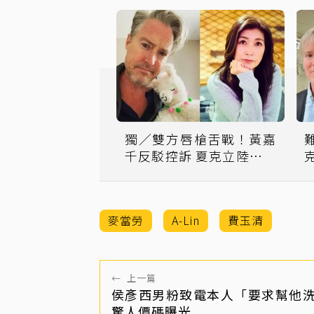
獨／雙方唇槍舌戰！黃嘉
千反駁控訴 夏克立陸綜天
價酬勞意外曝光
麥當勞
A-Lin
費玉清
←
上一篇
侯彥西男粉致電本人「要求幫他
驚人價碼曝光