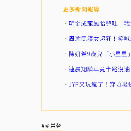
更多新聞報導
明金成龍鳳胎兒吐「我
周渝民護女超狂！笑喊
陳妍希9歲兒「小星星
連晨翔騎車竟半路沒油
JYP又玩瘋了！穿垃圾
#麥當勞