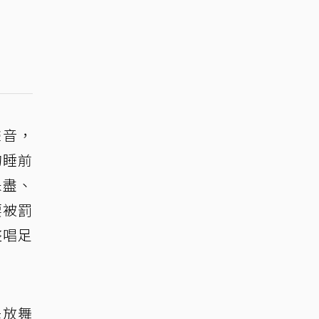
聲音，
的睡前
未盡、
要被罰
整唱足
釋放舞