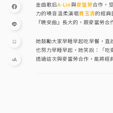
金曲歌后
A-Lin
與
麥當勞
合作，
力的嗓音溫柔演唱
費玉清
的經典
『晚安曲』長大的，跟麥當勞合
她鼓勵大家早睡早起吃早餐，直
也努力早睡早起，她笑說：「吃
透過這次與麥當勞合作，能將經