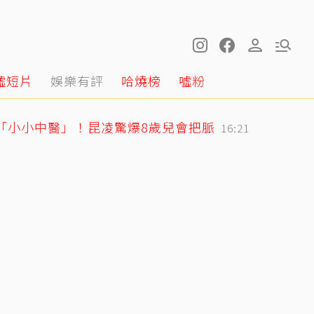
噓短片
娛樂有評
哈燒榜
噓粉
身「小小中醫」！昆凌驚爆8歲兒會把脈
16:21