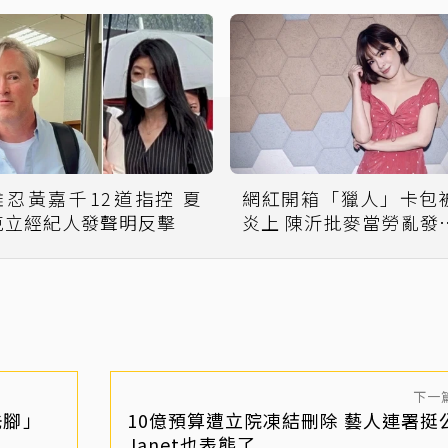
難忍黃嘉千12道指控 夏
網紅開箱「獵人」卡包
克立經紀人發聲明反擊
炎上 陳沂批麥當勞亂發公
關品
下一
洗腳」
10億預算遭立院凍結刪除 藝人連署挺
Janet也表態了