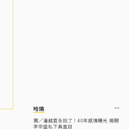
哈燒
獨／潘越雲全說了！40年感情曝光 揭開
李宗盛私下真面目