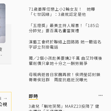
71歲姜厚任戀上小2輪女友！ 她曝
「七世因緣」：3歲就認定是他
「五燈獎」最美主持人報喜！「185公
分帥兒」要百萬名畫當賀禮
演藝工會終於聯絡上田路路 她一聽這名
字卻立刻掛電話
被
獨／2個小孩赴美要燒2千萬 曲艾玲嘆後
輩削價只拿她十分之一酬勞競爭
母親病逝昔日家醜再掀！侯炳瑩認封鎖
哥哥侯冠群 兩度抗癌近況曝光
即時
篇
→
公視
3歲兒「躺地哭鬧」MARZ23投降了 健