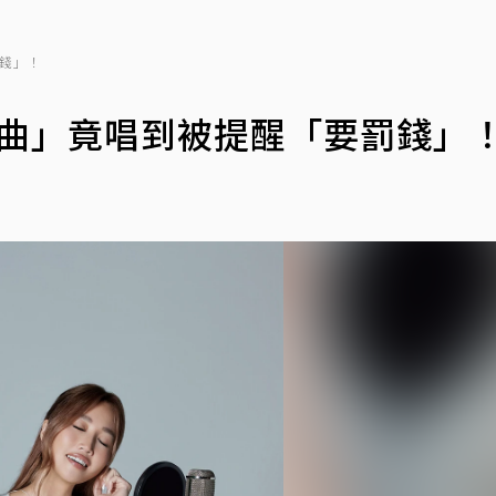
罰錢」！
晚安曲」竟唱到被提醒「要罰錢」