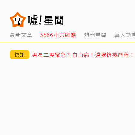
最新文章
5566小刀離婚
熱門星聞
藝人動
男星二度罹急性白血病！淚揭抗癌歷程：
快訊