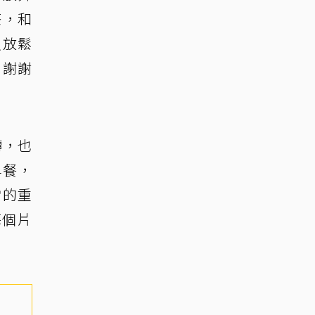
茶，和
入放鬆
，謝謝
轉，也
早餐，
常的重
每個片