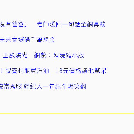
沒有爸爸」 老師暖回一句話全網鼻酸
未來女婿備千萬聘金
」正臉曝光 網驚：陳曉縮小版
！提寶特瓶買汽油 18元價格讓他驚呆
袋當秀服 經紀人一句話全場笑翻