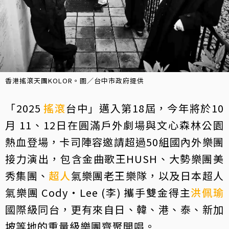
香港搖滾天團KOLOR。圖／台中市政府提供
「2025
搖滾
台中」邁入第18屆，今年將於10
月 11、12日在圓滿戶外劇場與文心森林公園
熱血登場，卡司陣容邀請超過50組國內外樂團
接力演出，包含金曲歌王HUSH、大勢樂團美
秀集團、
超人
氣樂團老王樂隊，以及日本超人
氣樂團 Cody・Lee (李) 攜手雙金得主
洪佩瑜
國際級同台，更有來自日、韓、港、泰、新加
坡等地的重量級樂團齊聚開唱。