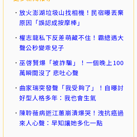
放火澎湖垃圾山找相機！民宿曝丟棄
原因「誤認成按摩棒」
權志龍私下反差萌藏不住！霸總遇大
聲公秒變乖兒子
巫啓賢爆「被詐騙」！一個晚上100
萬瞬間沒了 悲吐心聲
曲家瑞突發聲「我受夠了」！自曝討
好型人格多年：我也會生氣
陳聆薇病逝江蕙崩潰爆哭！洩抗癌過
來人心聲：早知讓她多化一點