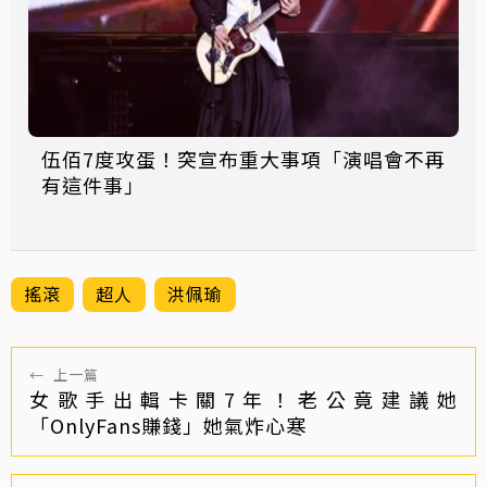
伍佰7度攻蛋！突宣布重大事項「演唱會不再
有這件事」
搖滾
超人
洪佩瑜
←
上一篇
女歌手出輯卡關7年！老公竟建議她
「OnlyFans賺錢」她氣炸心寒