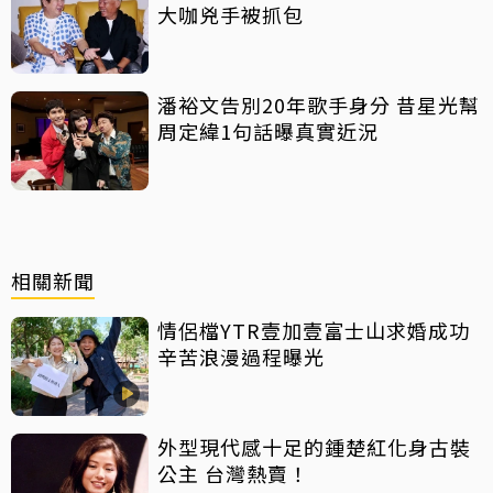
大咖兇手被抓包
潘裕文告別20年歌手身分 昔星光幫
周定緯1句話曝真實近況
相關新聞
情侶檔YTR壹加壹富士山求婚成功
辛苦浪漫過程曝光
外型現代感十足的鍾楚紅化身古裝
公主 台灣熱賣！