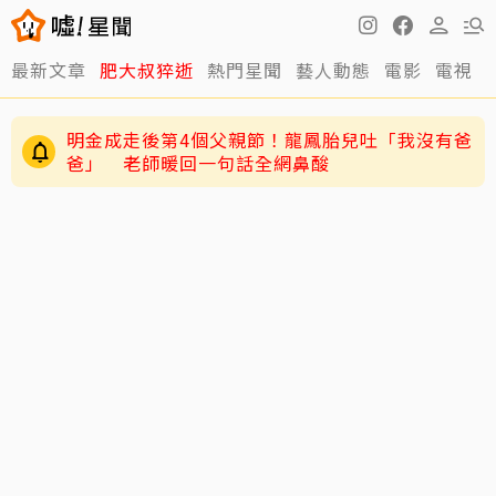
最新文章
肥大叔猝逝
熱門星聞
藝人動態
電影
電視
明金成走後第4個父親節！龍鳳胎兒吐「我沒有爸
爸」 老師暖回一句話全網鼻酸
王凱靈堂曝光！白衣遺照+黑色郵筒 媽媽缺席原
因曝光