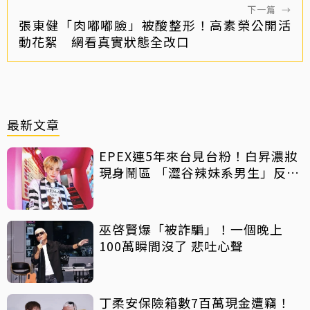
下一篇
→
張東健「肉嘟嘟臉」被酸整形！高素榮公開活
動花絮 網看真實狀態全改口
最新文章
EPEX連5年來台見台粉！白昇濃妝
現身鬧區 「澀谷辣妹系男生」反差
吸睛
巫啓賢爆「被詐騙」！一個晚上
100萬瞬間沒了 悲吐心聲
丁柔安保險箱數7百萬現金遭竊！