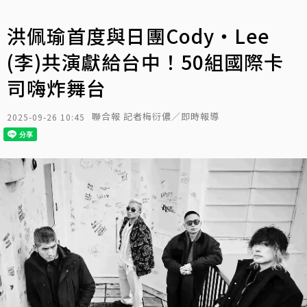
洪佩瑜首度與日團Cody・Lee
(李)共演獻給台中！50組國際卡
司嗨炸舞台
聯合報 記者梅衍儂／即時報導
2025-09-26 10:45