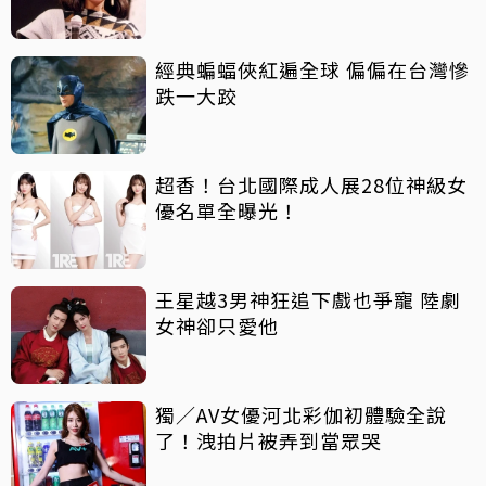
經典蝙蝠俠紅遍全球 偏偏在台灣慘
跌一大跤
超香！台北國際成人展28位神級女
優名單全曝光！
王星越3男神狂追下戲也爭寵 陸劇
女神卻只愛他
獨／AV女優河北彩伽初體驗全說
了！洩拍片被弄到當眾哭