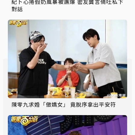
紀卜心捲假奶風暴被譙爆 密友龔言脩吐私下
對話
陳零九求婚「傲嬌女」 竟脫序拿出平安符