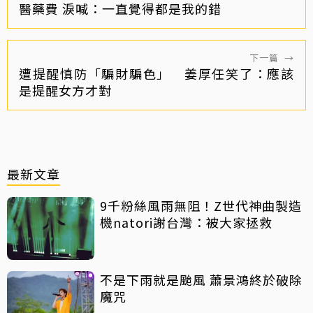
醫藥費 淚喊：一直覺得都是我的錯
下一篇
→
遭提醒慎防「騙財騙色」 姜厚任笑了：應該
是提醒女方才對
最新文章
9千粉絲風雨無阻！Z世代神曲製造
機natori謝台灣：被大家拯救
不是下雨就是颱風 蕭景鴻終於破除
魔咒