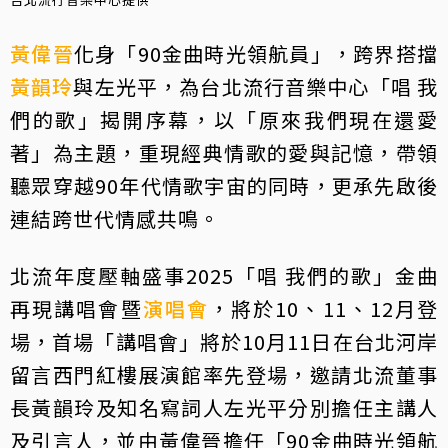
黃偉晉
化身「90金曲時光領航員」，跨界搭擋
黃韻玲
與左光平，為台北流行音樂中心「唱 我
們的歌」揭開序幕，以「原來我們現在還愛
著」為主題，重現經典情歌的愛與記憶，帶領
聽眾穿越90年代情歌宇宙的同時，更承先啟後
連結跨世代情感共鳴。
北流年度壓軸盛事2025「唱 我們的歌」金曲
再現講唱會暨
演唱會
，將於10、11、12月登
場，首場「講唱會」將於10月11日在台北河岸
留言西門紅樓展演館率先登場，邀請北流董事
長黃韻玲及知名寫詞人左光平分別擔任主講人
及引言人，並由黃偉晉擔任「90金曲時光領航