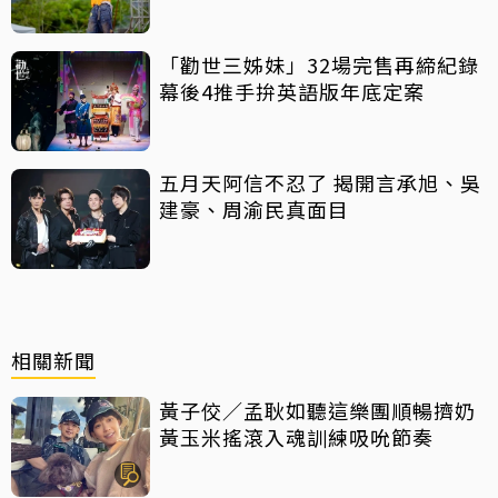
「勸世三姊妹」32場完售再締紀錄
幕後4推手拚英語版年底定案
五月天阿信不忍了 揭開言承旭、吳
建豪、周渝民真面目
相關新聞
黃子佼／孟耿如聽這樂團順暢擠奶
黃玉米搖滾入魂訓練吸吮節奏