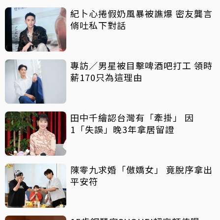
紀卜心捲假奶風暴被譙爆 密友龔言
脩吐私下對話
專訪／男星被目擊啤酒吧打工 領時
薪170只為這理由
田中千繪認台灣有「牽掛」 因
1「失誤」晚3年拿居留證
陳零九求婚「傲嬌女」 竟脫序拿出
平安符