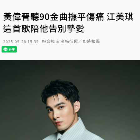
黃偉晉聽90金曲撫平傷痛 江美琪
這首歌陪他告別摯愛
聯合報 記者梅衍儂／即時報導
2025-09-26 15:39