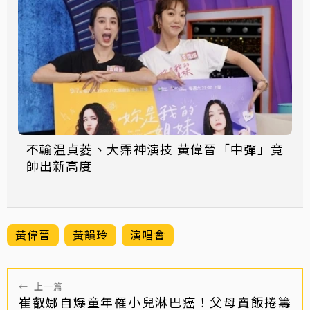
不輸温貞菱、大霈神演技 黃偉晉「中彈」竟
帥出新高度
黃偉晉
黃韻玲
演唱會
←
上一篇
崔叡娜自爆童年罹小兒淋巴癌！父母賣飯捲籌