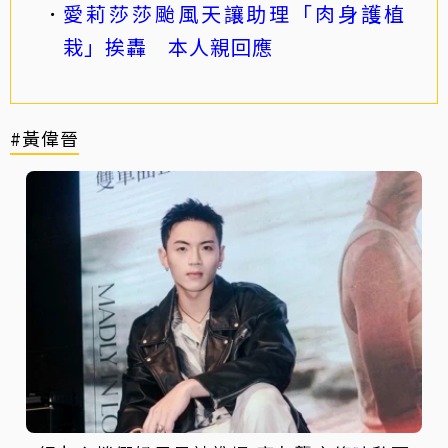
愛莉莎莎颱風天讓助理「肉身護植
栽」挨轟 本人親回應
#黃偉晉