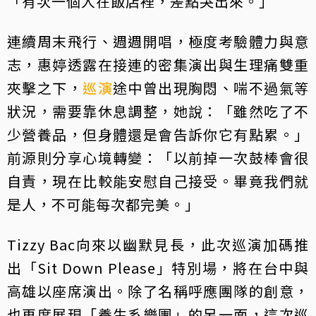
「有次一個人在飯店裡，差點哭出來。」
連續周末飛行、週週開唱，極度考驗體力與意
志，惠婷透露在接連的密集演出與生理痛雙重
夾擊之下，
巡演
途中曾出現胸悶、喘不過氣等
狀況，需要靠休息調整，她說：「雖然吃了不
少營養品，但身體還是會告訴你它有點累。」
前源則分享心境轉變：「以前掉一次鼓棒會很
自責，現在比較能安慰自己接受。畢竟我們就
是人，不可能每次都完美。」
Tizzy Bac向來以幽默見長，此次巡演加碼推
出「Sit Down Please」特別場，將在台中與
高雄以座席演出。除了名稱呼應團隊的創意，
也再度展現「養生系樂團」的另一面，這次巡