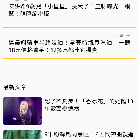
陳妍希9歲兒「小星星」長大了！正臉曝光 網
驚：陳曉縮小版
下一篇
→
連晨翔騎車半路沒油！拿寶特瓶買汽油 一聽
18元價格驚呆：很多水都比它還貴
最新文章
認了不夠美！「魯冰花」的她隔13
年露面變這樣
9千粉絲風雨無阻！Z世代神曲製造