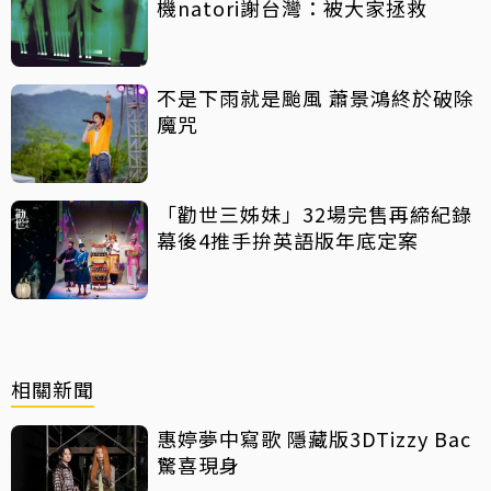
機natori謝台灣：被大家拯救
不是下雨就是颱風 蕭景鴻終於破除
魔咒
「勸世三姊妹」32場完售再締紀錄
幕後4推手拚英語版年底定案
相關新聞
惠婷夢中寫歌 隱藏版3DTizzy Bac
驚喜現身