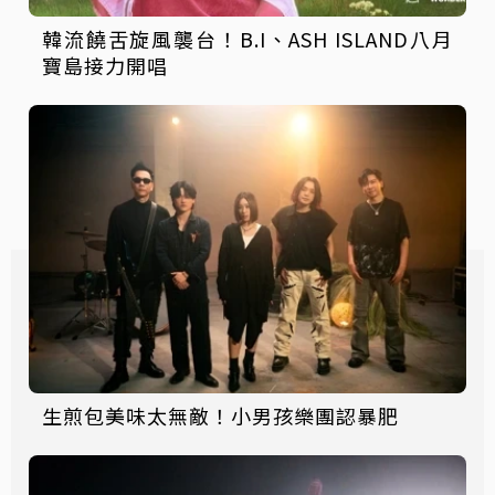
韓流饒舌旋風襲台！B.I、ASH ISLAND八月
寶島接力開唱
生煎包美味太無敵！小男孩樂團認暴肥