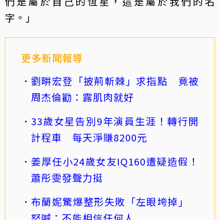
們是屬於自己的恆星，這是屬於我們的名
字。」
更多新聞報導
劉畊宏登「披荊斬棘」求指點 竟被
周杰倫勸：露肌肉就好
33歲女星告別9年演員生涯！轉行開
計程車 每天淨賺8200元
姜厚任小24歲女友IQ160遭疑造假！
蕭彤雯發聲力挺
布蘭妮驚爆整形失敗「左眼垮掉」
怒喊：不能相信任何人