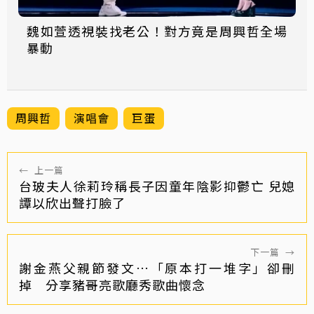
魏如萱透視裝找老公！對方竟是周興哲全場
暴動
周興哲
演唱會
巨蛋
←
上一篇
台玻夫人徐莉玲稱長子因童年陰影抑鬱亡 兒媳
譚以欣出聲打臉了
下一篇
→
謝金燕父親節發文…「原本打一堆字」卻刪
掉 分享豬哥亮歌廳秀歌曲懷念