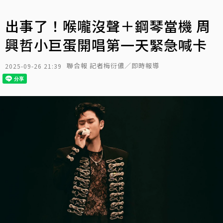
出事了！喉嚨沒聲＋鋼琴當機 周
興哲小巨蛋開唱第一天緊急喊卡
聯合報 記者梅衍儂／即時報導
2025-09-26 21:39