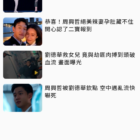
恭喜！周興哲絕美辣妻孕肚藏不住
開心認了二寶報到
劉德華救女兒 竟與劫匪肉搏到頭破
血流 畫面曝光
周興哲被劉德華欽點 空中遇亂流快
嚇死