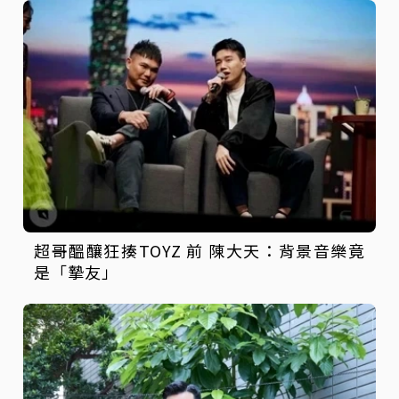
超哥醞釀狂揍TOYZ 前 陳大天：背景音樂竟
是「摯友」