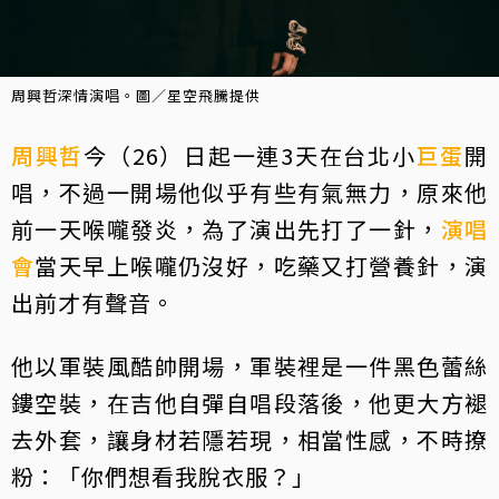
周興哲深情演唱。圖／星空飛騰提供
周興哲
今（26）日起一連3天在台北小
巨蛋
開
唱，不過一開場他似乎有些有氣無力，原來他
前一天喉嚨發炎，為了演出先打了一針，
演唱
會
當天早上喉嚨仍沒好，吃藥又打營養針，演
出前才有聲音。
他以軍裝風酷帥開場，軍裝裡是一件黑色蕾絲
鏤空裝，在吉他自彈自唱段落後，他更大方褪
去外套，讓身材若隱若現，相當性感，不時撩
粉：「你們想看我脫衣服？」