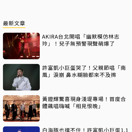
最新文章
AKIRA台北開唱「幽默模仿林志
玲」！兒子無預警現聲萌爆了
許富凱小巨蛋哭了！父親節唱「南
風」淚崩 鼻水糊臉都來不及擦
黃鐙輝驚喜現身淺堤專場！首度合
體飆唱嗨喊「相見恨晚」
白海豚也擋不住！許富凱小巨蛋1.1