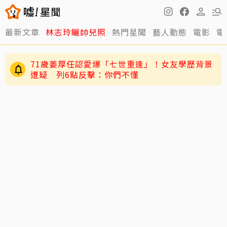
最新文章
林志玲曬帥兒照
熱門星聞
藝人動態
電影
電
讓位王宇婕退出「神之路」 鄭仲茵深夜吐心聲
「說不難過是騙人的」