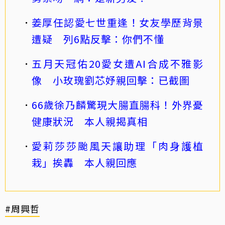
姜厚任認愛七世重逢！女友學歷背景
遭疑 列6點反擊：你們不懂
五月天冠佑20愛女遭AI合成不雅影
像 小玫瑰劉芯妤親回擊：已截圖
66歲徐乃麟驚現大腸直腸科！外界憂
健康狀況 本人親揭真相
愛莉莎莎颱風天讓助理「肉身護植
栽」挨轟 本人親回應
#周興哲