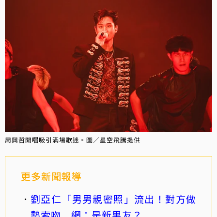
周興哲開唱吸引滿場歌迷。圖／星空飛騰提供
更多新聞報導
劉亞仁「男男親密照」流出！對方做
勢索吻 網：是新男友？