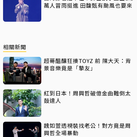
萬人冒雨挺進 田馥甄有颱風也要來
相關新聞
超哥醞釀狂揍TOYZ 前 陳大天：背
景音樂竟是「摯友」
紅到日本！周興哲破億金曲難倒太
鼓達人
魏如萱透視裝找老公！對方竟是周
興哲全場暴動