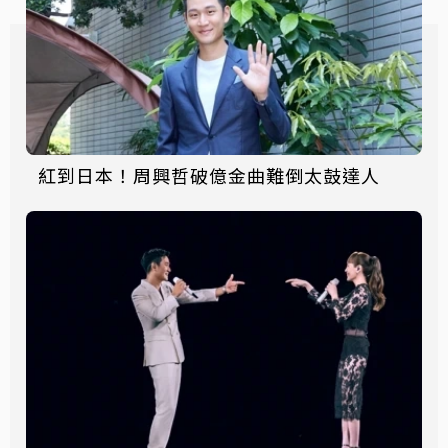
紅到日本！周興哲破億金曲難倒太鼓達人