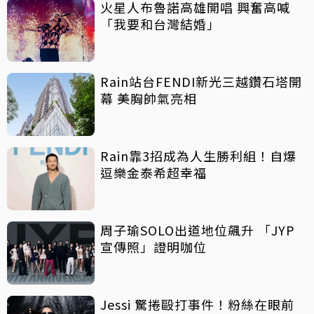
火星人布魯諾高雄開唱 興奮高喊
「我要和台灣結婚」
Rain站台FENDI新光三越鑽石塔開
幕 美胸帥氣亮相
Rain靠3招成為人生勝利組！自爆
逗樂金泰希超幸福
周子瑜SOLO出道地位飆升 「JYP
宣傳照」證明咖位
Jessi 驚捲毆打事件！粉絲在眼前