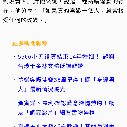
到現實。」對他來說，愛是一種持續流動的存
在，他分享：「如果真的喜歡一個人，就會接
受任何的改變。」
更多新聞報導
5566小刀證實結束14年婚姻！ 認與
台玻千金林文晴低調離婚
愷樂突曝雙寶35周早產！曬「身邊男
人」最新情況曝光
黃寅燁、惠利確認愛意深情熱吻！網
友「調亮影片」細看舌吻過程
直播主肥大叔46歲驟逝！昔競爭對手