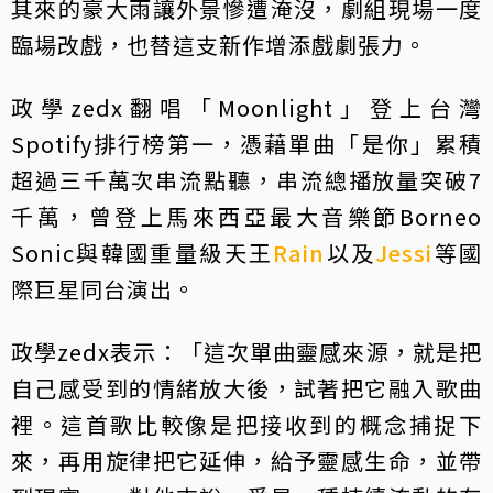
其來的豪大雨讓外景慘遭淹沒，劇組現場一度
臨場改戲，也替這支新作增添戲劇張力。
政學zedx翻唱「Moonlight」登上台灣
Spotify排行榜第一，憑藉單曲「是你」累積
超過三千萬次串流點聽，串流總播放量突破7
千萬，曾登上馬來西亞最大音樂節Borneo
Sonic與韓國重量級天王
Rain
以及
Jessi
等國
際巨星同台演出。
政學zedx表示：「這次單曲靈感來源，就是把
自己感受到的情緒放大後，試著把它融入歌曲
裡。這首歌比較像是把接收到的概念捕捉下
來，再用旋律把它延伸，給予靈感生命，並帶