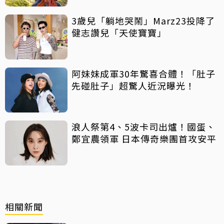
3歲兒「躺地哭鬧」Marz23投降了
健志讚兒「天使寶寶」
阿妹妹成軍30年驚喜合體！「肚子
先碰肚子」超驚人近況曝光！
浪人祭第4、5波卡司出爐！國蛋、
鄭宜農領軍 日本傳奇樂團首攻安平
相關新聞