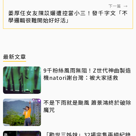
下一篇
→
姜厚任女友陳苡孋遭控當小三！發千字文「不
學邏輯很難開始好好活」
最新文章
9千粉絲風雨無阻！Z世代神曲製造
機natori謝台灣：被大家拯救
不是下雨就是颱風 蕭景鴻終於破除
魔咒
「勸世三姊妹」32場完售再締紀錄