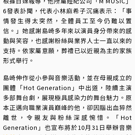
根據日媒報導，他所屬經紀公司「M MUSIC」
6發表訃聞，代表小林麻希子沉痛表示：「事
情發生得太突然，全體員工至今仍難以置
信。」她感謝島崎多年來以演員身分帶來的感
動與笑容，也感謝粉絲與業界人士一直以來的
支持。依家屬意願，葬禮已以近親為主的家族
形式舉行。
島崎伸作從小參與音樂活動，並在母親成立的
團體「Hot Generation」中出道，陸續主演
多部舞台劇，展現極具感染力的舞台魅力。原
本正邁向職業演員巔峰的他，卻因腦出血猝然
離世，令親友與粉絲深感惋惜。「Hot
Generation」也宣布將於10月31日舉辦音樂