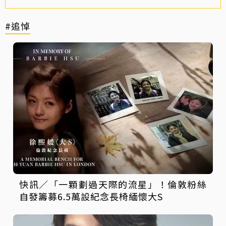
#追悼
快訊／「一顆劃過天際的流星」！倫敦粉絲
自發籌募6.5萬設紀念長椅緬懷大S