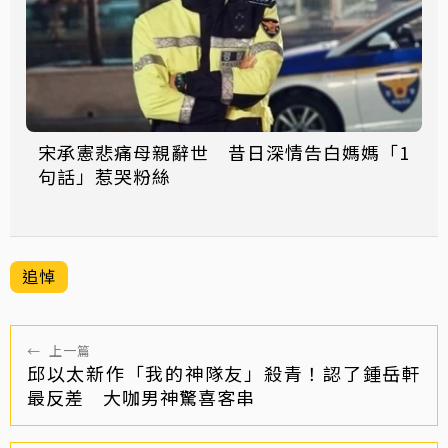
宋承憲悲痛母親辭世 昔日深情告白媽媽「1
句話」惹哭粉絲
追悼
←
上一篇
邱以太新作「我的神隊友」殺青！認了鍾岳軒
最反差 大咖男神驚喜客串