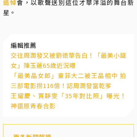
追悼
會，以歌聲送別這位才華洋溢的舞台新
星。
編輯推薦
交往周潤發又被劉德華告白！「最美小龍
女」陳玉蓮65歲近況曝
「最美晶女郎」童菲大二被王晶相中 拍
三部電影撈116億！認周潤發當乾爹
王耀慶、賈靜雯「35年對比照」曝光！
神還原青春合影
更多新聞報導