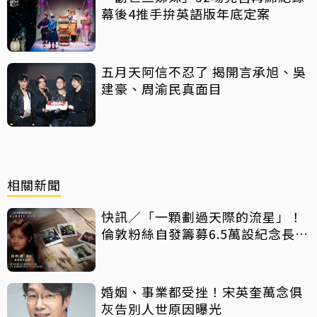
幕後4推手拚英語版年底定案
五月天阿信不忍了 揭開言承旭、吳
建豪、周渝民真面目
相關新聞
快訊／「一顆劃過天際的流星」！
倫敦粉絲自發籌募6.5萬設紀念長椅
緬懷大S
婚姻、事業都受挫！宋英奎萬念俱
灰告別人世原因曝光