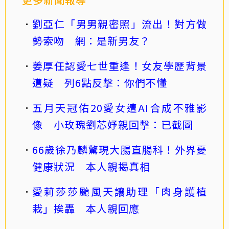
劉亞仁「男男親密照」流出！對方做
勢索吻 網：是新男友？
姜厚任認愛七世重逢！女友學歷背景
遭疑 列6點反擊：你們不懂
五月天冠佑20愛女遭AI合成不雅影
像 小玫瑰劉芯妤親回擊：已截圖
66歲徐乃麟驚現大腸直腸科！外界憂
健康狀況 本人親揭真相
愛莉莎莎颱風天讓助理「肉身護植
栽」挨轟 本人親回應