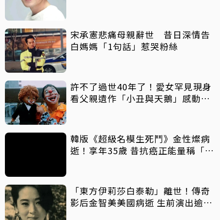
宋承憲悲痛母親辭世 昔日深情告
白媽媽「1句話」惹哭粉絲
許不了過世40年了！愛女罕見現身
看父親遺作「小丑與天鵝」感動落
淚
韓版《超級名模生死鬥》金性燦病
逝！享年35歲 昔抗癌正能量稱「我
還在呼吸著」
「東方伊莉莎白泰勒」離世！傳奇
影后金智美美國病逝 生前演出逾
700部作品