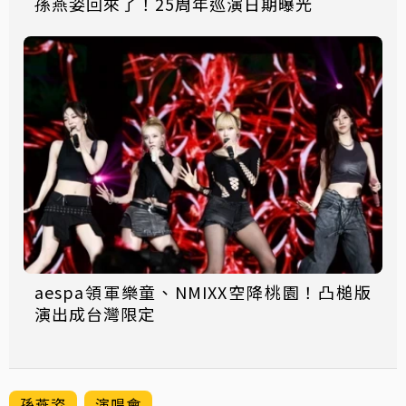
孫燕姿回來了！25周年巡演日期曝光
aespa領軍樂童、NMIXX空降桃園！凸槌版
演出成台灣限定
孫燕姿
演唱會