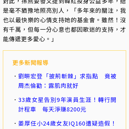
對此，孫燕姿發文提到韓紅投身公益多年，總
是毫不猶豫地照亮別人，「多年來的關注，我
也以最快樂的心情支持她的基金會。雖然！沒
有千萬，但每一分心意也都因歌迷的支持，才
能傳遞更多愛心。」
更多新聞報導
劉畊宏登「披荊斬棘」求指點 竟被
周杰倫勸：露肌肉就好
33歲女星告別9年演員生涯！轉行開
計程車 每天淨賺8200元
姜厚任小24歲女友IQ160遭疑造假！