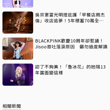
殺
吳宗憲當光明燈庇護「早餐店周杰
倫」收店追夢！5年積蓄70萬全砸
光
BLACKPINK歡慶10周年卻惹議！
Jisoo首吐落淚原因 籲勿過度解讀
認了不夠美！「魯冰花」的她隔13
年露面變這樣
相關新聞