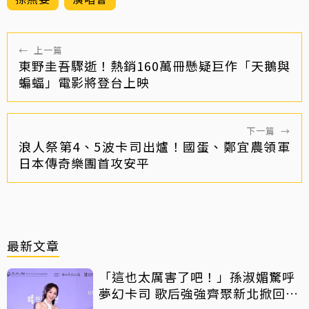
←
上一篇
東野圭吾驟逝！熱銷160萬冊懸疑巨作「天鵝與
蝙蝠」電影將登台上映
下一篇
→
浪人祭第4、5波卡司出爐！國蛋、鄭宜農領軍
日本傳奇樂團首攻安平
最新文章
「這也太厲害了吧！」孫淑媚驚呼
夢幻卡司 歌后強強齊聚新北掀回憶