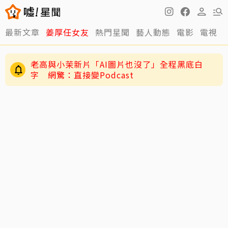
最新文章
姜厚任女友
熱門星聞
藝人動態
電影
電視
老高與小茉新片「AI圖片也沒了」全程黑底白
字 網驚：直接變Podcast
快訊／方志友、楊銘威離婚了！結束12年婚「無
法再做情人永遠是家人」