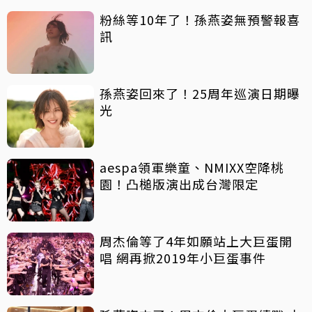
粉絲等10年了！孫燕姿無預警報喜
訊
孫燕姿回來了！25周年巡演日期曝
光
aespa領軍樂童、NMIXX空降桃
園！凸槌版演出成台灣限定
周杰倫等了4年如願站上大巨蛋開
唱 網再掀2019年小巨蛋事件