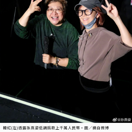
韓紅(左)透露孫燕姿低調捐款上千萬人民幣。圖／摘自微博