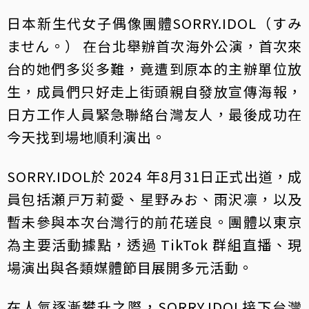
日本新生代女子偶像團體SORRY.IDOL（すみ
ません。） 在台北舉辦首次海外公演，首次來
台的她們多災多難，竟遭到原本的主辦單位放
生，成員們只好走上街頭親自發放宣傳海報，
日方工作人員緊急聯絡台灣友人，最後成功在
今天找到場地順利演出。
SORRY.IDOL於 2024 年8月31日正式出道，成
員包括瀬戸万莉愛、星野みお、雨沢凛，以及
暫未參與本次台灣行的前花瑳良。團體以東京
為主要活動據點，透過 TikTok 群組直播、現
場演出與各類媒體節目展開多元活動。
在人氣逐漸攀升之際，SORRY.IDOL接下台灣