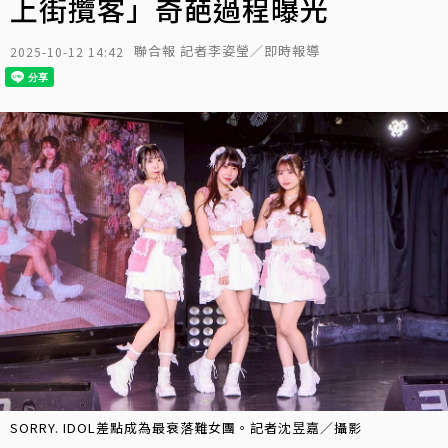
上街攬客」奇葩過程曝光
聯合報 記者李姿瑩／即時報導
2025-10-12 14:42
SORRY. IDOL差點成為最衰落難女團。記者沈昱嘉／攝影