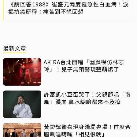
《請回答1988》崔盛元兩度罹急性白血病！淚
揭抗癌歷程：痛苦到不想回想
最新文章
AKIRA台北開唱「幽默模仿林志
玲」！兒子無預警現聲萌爆了
許富凱小巨蛋哭了！父親節唱「南
風」淚崩 鼻水糊臉都來不及擦
黃鐙輝驚喜現身淺堤專場！首度合
體飆唱嗨喊「相見恨晚」