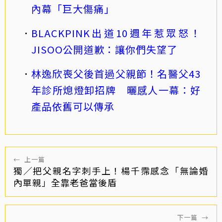
內幕「巨大傷痛」
BLACKPINK出道10週年惹眾怒！
JISOO公開道歉：讓你們失望了
林逸欣喪父後首過父親節！名醫父43
年診所熄燈卸招牌 曬感人一幕：好
產品依舊可以傳承
←
上一篇
獨／把父親名字刺手上！楊千霈感念「無論婚
內單親」全靠老爸當後盾
下一篇
→