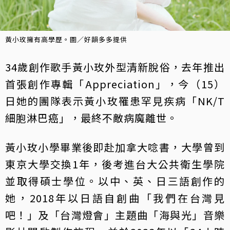
黃小玫擁有高學歷。圖／好韻多多提供
34歲創作歌手黃小玫外型清新脫俗，去年推出
首張創作專輯「Appreciation」，今（15）
日她的團隊表示黃小玫罹患罕見疾病「NK/T
細胞淋巴癌」，最終不敵病魔離世。
黃小玫小學畢業後即赴加拿大唸書，大學曾到
東京大學交換1年，後考進台大公共衛生學院
並取得碩士學位。以中、英、日三語創作的
她，2018年以日語自創曲「我們在台灣見
吧！」及「台灣燈會」主題曲「海與光」音樂