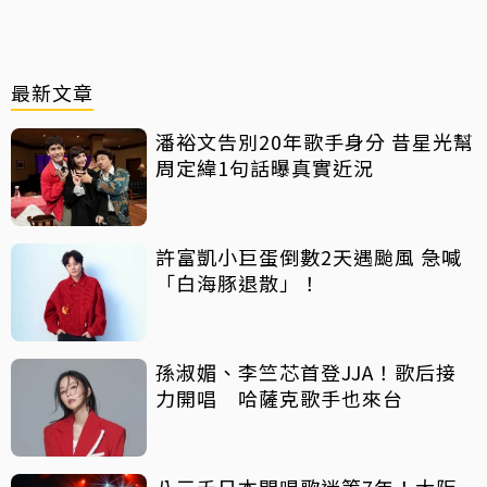
最新文章
潘裕文告別20年歌手身分 昔星光幫
周定緯1句話曝真實近況
許富凱小巨蛋倒數2天遇颱風 急喊
「白海豚退散」！
孫淑媚、李竺芯首登JJA！歌后接
力開唱 哈薩克歌手也來台
八三夭日本開唱歌迷等7年！大阪