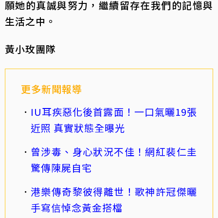
願她的真誠與努力，繼續留存在我們的記憶與
生活之中。
黃小玫團隊
更多新聞報導
IU耳疾惡化後首露面！一口氣曬19張
近照 真實狀態全曝光
曾涉毒、身心狀況不佳！網紅裴仁圭
驚傳陳屍自宅
港樂傳奇黎彼得離世！歌神許冠傑曬
手寫信悼念黃金搭檔