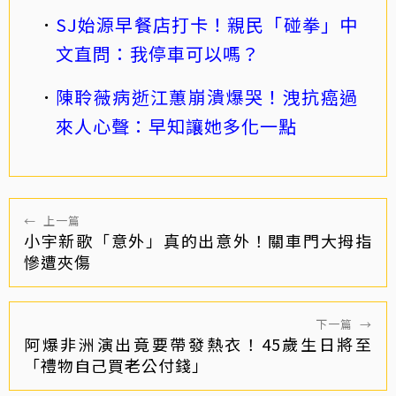
SJ始源早餐店打卡！親民「碰拳」中
文直問：我停車可以嗎？
陳聆薇病逝江蕙崩潰爆哭！洩抗癌過
來人心聲：早知讓她多化一點
←
上一篇
小宇新歌「意外」真的出意外！關車門大拇指
慘遭夾傷
下一篇
→
阿爆非洲演出竟要帶發熱衣！45歲生日將至
「禮物自己買老公付錢」