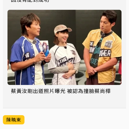
蔡黃汝剛出道照片曝光 被認為撞臉蔡尚樺
陳曉東