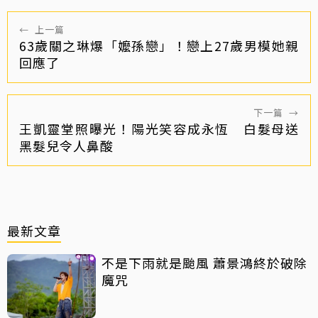
←
上一篇
63歲關之琳爆「嬤孫戀」！戀上27歲男模她親
回應了
下一篇
→
王凱靈堂照曝光！陽光笑容成永恆 白髮母送
黑髮兒令人鼻酸
最新文章
不是下雨就是颱風 蕭景鴻終於破除
魔咒