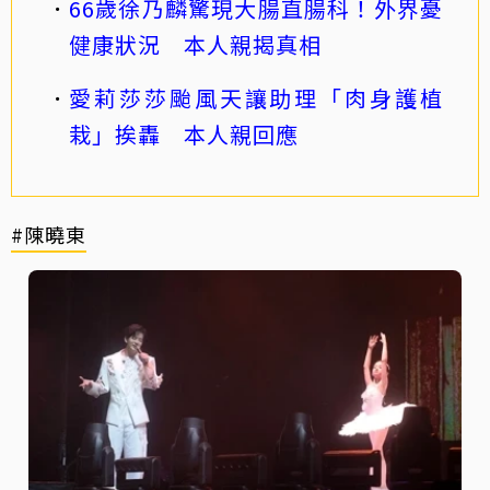
66歲徐乃麟驚現大腸直腸科！外界憂
健康狀況 本人親揭真相
愛莉莎莎颱風天讓助理「肉身護植
栽」挨轟 本人親回應
#陳曉東