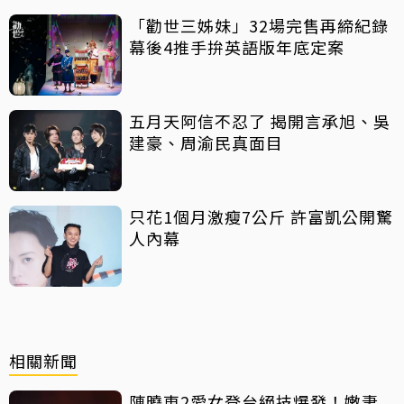
「勸世三姊妹」32場完售再締紀錄
幕後4推手拚英語版年底定案
五月天阿信不忍了 揭開言承旭、吳
建豪、周渝民真面目
只花1個月激瘦7公斤 許富凱公開驚
人內幕
相關新聞
陳曉東2愛女登台絕技爆發！嫩妻