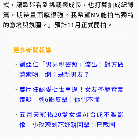
式，讓歌迷看到挑戰與成長，也打算拍成紀錄
篇，期待畫面感很強，我希望MV能拍出獨特
的意境與氛圍。」預計11月正式開拍。
更多新聞報導
劉亞仁「男男親密照」流出！對方做
勢索吻 網：是新男友？
姜厚任認愛七世重逢！女友學歷背景
遭疑 列6點反擊：你們不懂
五月天冠佑20愛女遭AI合成不雅影
像 小玫瑰劉芯妤親回擊：已截圖