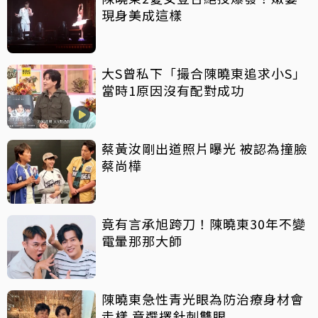
現身美成這樣
大S曾私下「撮合陳曉東追求小S」
當時1原因沒有配對成功
蔡黃汝剛出道照片曝光 被認為撞臉
蔡尚樺
竟有言承旭跨刀！陳曉東30年不變
電暈那那大師
陳曉東急性青光眼為防治療身材會
走樣 竟選擇針刺雙眼