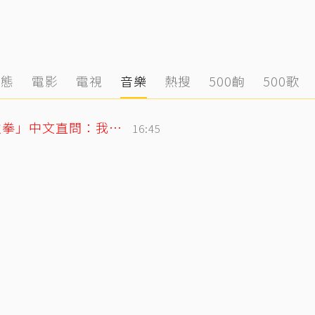
動態
電影
電視
音樂
熱搜
500齣
500歌
SJ始源無預警現身台灣早餐店！親民「碰拳」中文直問：我停車可以嗎？
16:45