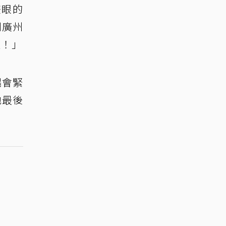
雙眼的
到廣州
過！」
唱會緊
他最後