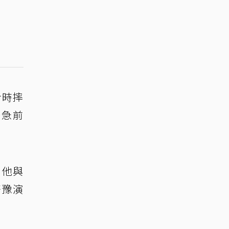
步時摔
緊急前
。他與
齊豫演