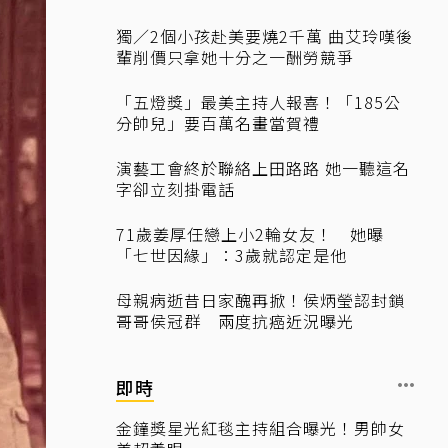
獨／2個小孩赴美要燒2千萬 曲艾玲嘆後
輩削價只拿她十分之一酬勞競爭
「五燈獎」最美主持人報喜！「185公
分帥兒」要百萬名畫當賀禮
演藝工會終於聯絡上田路路 她一聽這名
字卻立刻掛電話
71歲姜厚任戀上小2輪女友！ 她曝
「七世因緣」：3歲就認定是他
母親病逝昔日家醜再掀！侯炳瑩認封鎖
哥哥侯冠群 兩度抗癌近況曝光
即時
金鐘獎星光紅毯主持組合曝光！男帥女