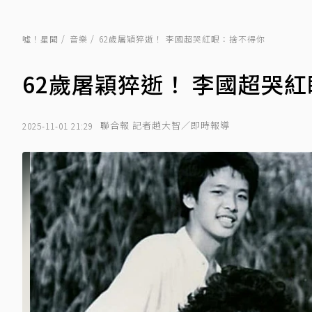
噓！星聞
音樂
62歲屠穎猝逝！ 李國超哭紅眼：捨不得你
62歲屠穎猝逝！ 李國超哭
聯合報 記者趙大智／即時報導
2025-11-01 21:29