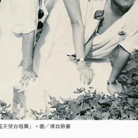
藍天使合唱團」。圖／摘自臉書