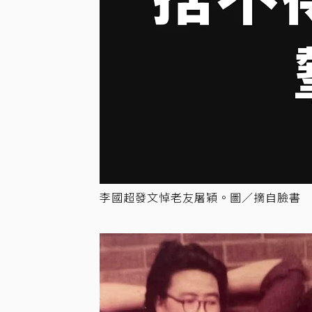
李國超發文悼老友屠穎。圖／摘自臉書