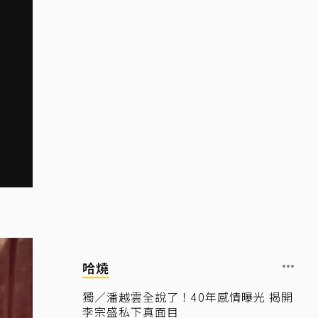
哈燒
獨／潘越雲全說了！40年感情曝光 揭開
李宗盛私下真面目