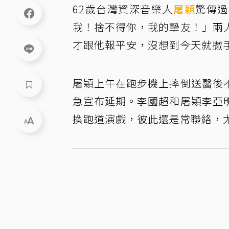
62歲台灣資深音樂人
屠穎
驚傳過
我！捨不得你，我的摯友！」兩
才跟他報平安，沒想到今天就撒
屠穎上午在跑步機上摔倒送醫後
急宣布延期。李國超和屠穎李亞
換跑道演戲，彼此還是常聯絡，