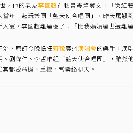
世，他的老友
李國超
在臉書震驚發文：「哭紅
人當年一起玩樂團「藍天使合唱團」，昨天屠穎
手人寰，李國超難過極了：「比我媽媽過世還難
不治，原訂今晚擔任
齊豫
廣州
演唱會
的樂手，演
明、劉偉仁、李哲唯組「藍天使合唱團」，雖然
尤其都愛飛機、重機，常聯絡聊天。