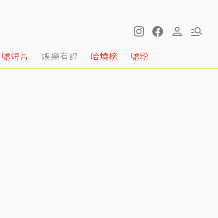
噓短片
娛樂有評
哈燒榜
噓粉