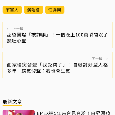
宇宙人
演唱會
怕胖團
←
上一篇
巫啓賢爆「被詐騙」！一個晚上100萬瞬間沒了
悲吐心聲
下一篇
→
曲家瑞突發聲「我受夠了」！自曝討好型人格
多年 霸氣發聲：我也會生氣
最新文章
EPEX連5年來台見台粉！白昇濃妝