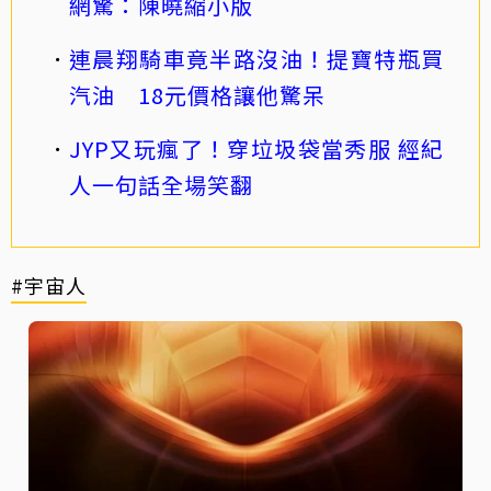
網驚：陳曉縮小版
連晨翔騎車竟半路沒油！提寶特瓶買
汽油 18元價格讓他驚呆
JYP又玩瘋了！穿垃圾袋當秀服 經紀
人一句話全場笑翻
#宇宙人