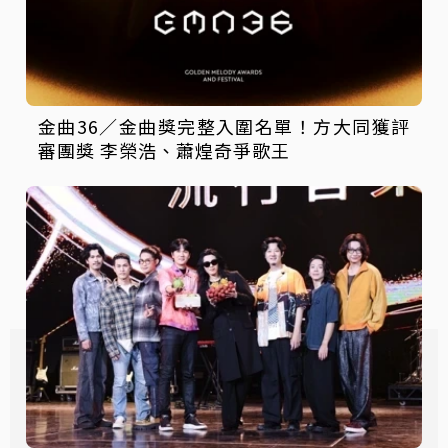
金曲36／金曲獎完整入圍名單！方大同獲評
審團獎 李榮浩、蕭煌奇爭歌王