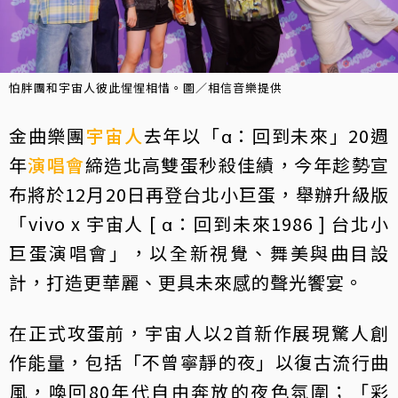
怕胖團和宇宙人彼此惺惺相惜。圖／相信音樂提供
金曲樂團
宇宙人
去年以「α：回到未來」20週
年
演唱會
締造北高雙蛋秒殺佳績，今年趁勢宣
布將於12月20日再登台北小巨蛋，舉辦升級版
「vivo x 宇宙人 [ α：回到未來1986 ] 台北小
巨蛋演唱會」，以全新視覺、舞美與曲目設
計，打造更華麗、更具未來感的聲光饗宴。
在正式攻蛋前，宇宙人以2首新作展現驚人創
作能量，包括「不曾寧靜的夜」以復古流行曲
風，喚回80年代自由奔放的夜色氛圍；「彩