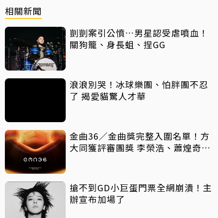
相關新聞
剴剴案引公憤…男星認受虐噴血！
關狗籠、身長蛆、捏GG
浪浪別哭！冰球樂團、怕胖團不忍
了 揭愛貓驚人才華
金曲36／金曲獎完整入圍名單！方
大同獲評審團獎 李榮浩、蕭煌奇爭
歌王
搶不到GD小巨蛋門票全網崩潰！主
辦宣布加場了