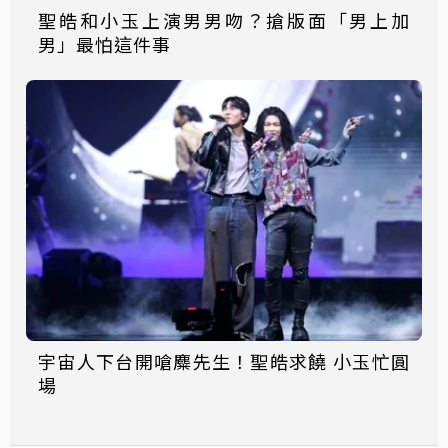
聖皓和小玉上演男男吻？搶版面「男上加
男」最怕這件事
宇宙人下台開嗆麋先生！聖皓求饒 小玉忙圓
場