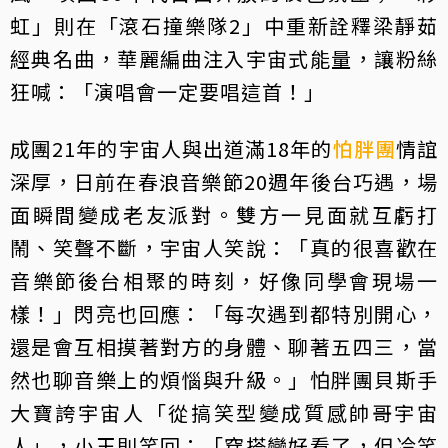
虹」則在「滾石撞樂隊2」中重新詮釋梁靜茹
經典名曲，華麗編曲注入宇宙式能量，讓粉絲
狂喊：「演唱會一定要唱這首！」
成團21年的宇宙人與出道滿18年的
怕胖團
情誼
深厚，日前在春浪音樂節20週年後台巧遇，場
面瞬間變成老友派對。雙方一見面就互虧打
鬧、笑聲不斷，宇宙人笑說：「真的很喜歡在
音樂節後台相聚的時刻，好像同學會現場一
樣！」閃亮也回應：「每次遇到都特別開心，
還是會互相摸著對方的身體、聊著五四三，當
然也聊音樂上的煩惱與升級。」怕胖團貝斯手
大寶誇宇宙人「從搞笑型變成質感帥哥宇宙
人」，小玉則笑回：「穿搭變好看了，但冷笑