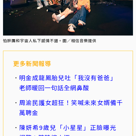
怕胖團和宇宙人私下感情不錯。圖／相信音樂提供
更多新聞報導
明金成龍鳳胎兒吐「我沒有爸爸」
老師暖回一句話全網鼻酸
周渝民護女超狂！笑喊未來女婿備千
萬聘金
陳妍希9歲兒「小星星」正臉曝光