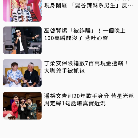
現身鬧區 「澀谷辣妹系男生」反差
吸睛
巫啓賢爆「被詐騙」！一個晚上
100萬瞬間沒了 悲吐心聲
丁柔安保險箱數7百萬現金遭竊！
大咖兇手被抓包
潘裕文告別20年歌手身分 昔星光幫
周定緯1句話曝真實近況