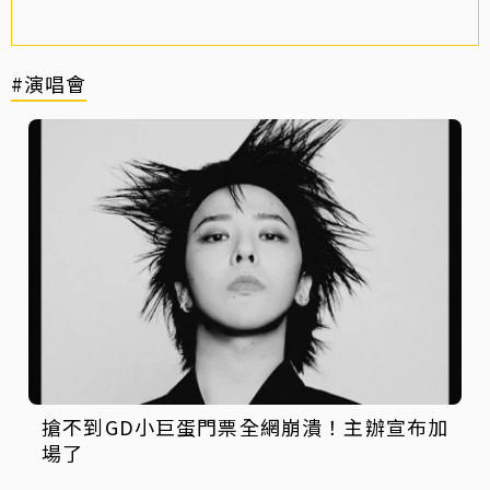
#演唱會
搶不到GD小巨蛋門票全網崩潰！主辦宣布加
場了