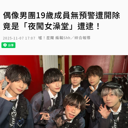
偶像男團19歲成員無預警遭開除
竟是「夜闖女澡堂」遭逮！
噓！星聞 編輯Shh／綜合報導
2025-11-07 17:07