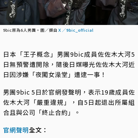
9bic原為6人男團。圖／擷自
Ｘ／9bic_official
日本「王子概念」男團9bic成員佐佐木大河5
日無預警遭開除，隨後日媒曝光佐佐木大河近
日因涉嫌「夜闖女澡堂」遭逮一事！
男團9bic 5日於官網發聲明，表示19歲成員佐
佐木大河「嚴重違規」，自5日起退出所屬組
合且與公司「終止合約」。
官網聲明
全文：