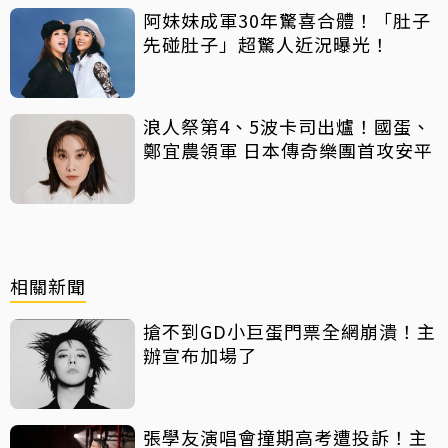
阿妹妹成軍30年驚喜合體！「肚子
先碰肚子」超驚人近況曝光！
浪人祭第4、5波卡司出爐！國蛋、
鄭宜農領軍 日本傳奇樂團首攻安平
相關新聞
搶不到GD小巨蛋門票全網崩潰！主
辦宣布加場了
張學友演唱會撞期高考遭投訴！主