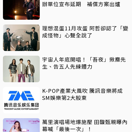
辦單位宣布延期 補償方案出爐
理想混蛋11月攻蛋 阿哲卻認了「變
成怪物」心聲全說了
宇宙人年底開唱！「吾夜」揪麋先
生、告五人先練體力
K-POP產業大風吹 騰訊音樂將成
SM娛樂第2大股東
萬里演唱場地爆施壓 田馥甄親曝內
幕喊「最後一次」！