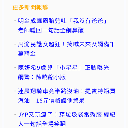
更多新聞報導
明金成龍鳳胎兒吐「我沒有爸爸」
老師暖回一句話全網鼻酸
周渝民護女超狂！笑喊未來女婿備千
萬聘金
陳妍希9歲兒「小星星」正臉曝光
網驚：陳曉縮小版
連晨翔騎車竟半路沒油！提寶特瓶買
汽油 18元價格讓他驚呆
JYP又玩瘋了！穿垃圾袋當秀服 經紀
人一句話全場笑翻