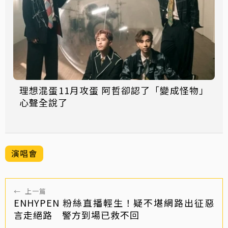
理想混蛋11月攻蛋 阿哲卻認了「變成怪物」
心聲全說了
演唱會
←
上一篇
ENHYPEN 粉絲直播輕生！疑不堪網路出征惡
言走絕路 警方到場已救不回