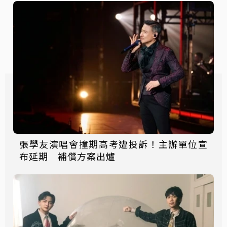
張學友演唱會撞期高考遭投訴！主辦單位宣
布延期 補償方案出爐