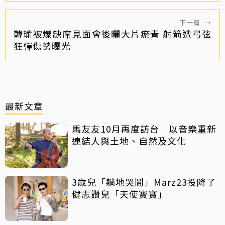
下一篇
→
韓瑜被爆缺席見面會後曬大片瘀青 射箭遭弓弦
狂彈傷勢曝光
最新文章
馬友友10月再度訪台 以音樂重新
連結人與土地、自然及文化
3歲兒「躺地哭鬧」Marz23投降了
健志讚兒「天使寶寶」