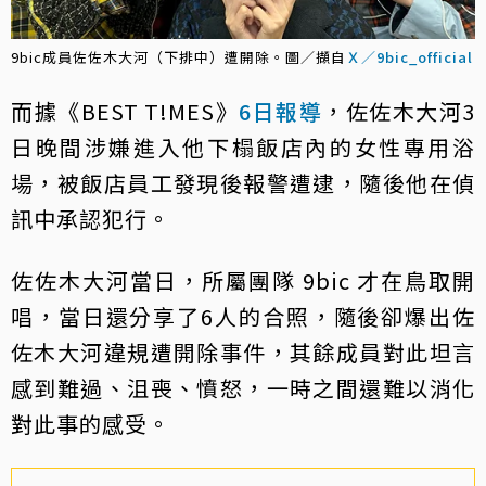
9bic成員佐佐木大河（下排中）遭開除。圖／擷自
Ｘ／9bic_official
而據《BEST T!MES》
6日報導
，佐佐木大河3
日晚間涉嫌進入他下榻飯店內的女性專用浴
場，被飯店員工發現後報警遭逮，隨後他在偵
訊中承認犯行。
佐佐木大河當日，所屬團隊 9bic 才在鳥取開
唱，當日還分享了6人的合照，隨後卻爆出佐
佐木大河違規遭開除事件，其餘成員對此坦言
感到難過、沮喪、憤怒，一時之間還難以消化
對此事的感受。