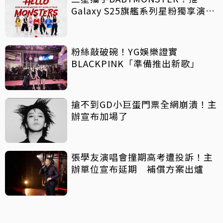
Galaxy S25旗艦系列星粉獨享演唱
會限量購票序號
粉絲敲破碗！YG娛樂證實
BLACKPINK「準備推出新歌」
搶不到GD小巨蛋門票全網崩潰！主
辦宣布加場了
張學友演唱會撞期高考遭投訴！主
辦單位宣布延期 補償方案出爐