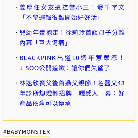
姜厚任女友遭控當小三！發千字文
「不學邏輯很難開始好好活」
兒幼年遭抱走！徐莉玲首談母子分離
內幕「巨大傷痛」
BLACKPINK出道10週年惹眾怒！
JISOO公開道歉：讓你們失望了
林逸欣喪父後首過父親節！名醫父43
年診所熄燈卸招牌 曬感人一幕：好
產品依舊可以傳承
#BABYMONSTER