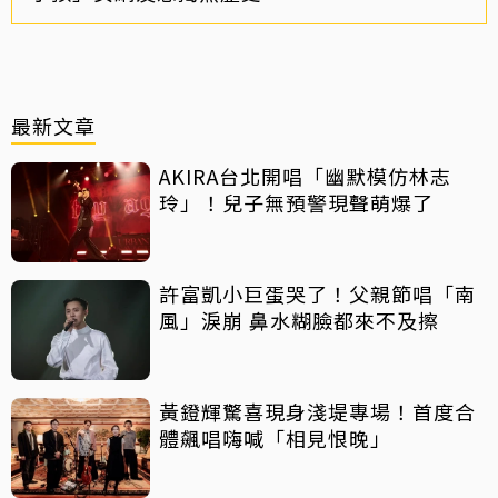
最新文章
AKIRA台北開唱「幽默模仿林志
玲」！兒子無預警現聲萌爆了
許富凱小巨蛋哭了！父親節唱「南
風」淚崩 鼻水糊臉都來不及擦
黃鐙輝驚喜現身淺堤專場！首度合
體飆唱嗨喊「相見恨晚」