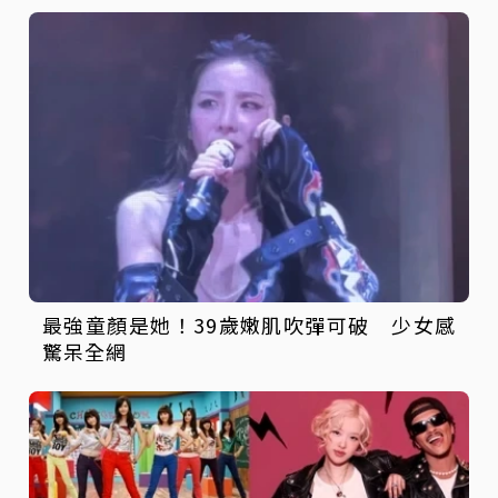
最強童顏是她！39歲嫩肌吹彈可破 少女感
驚呆全網