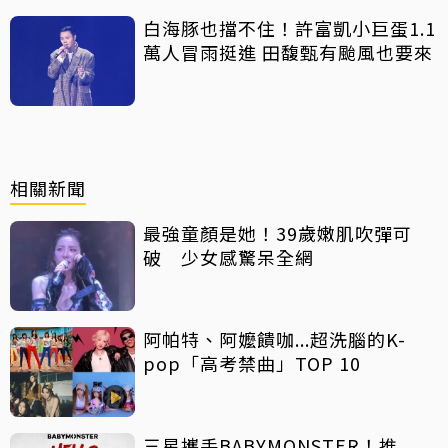
白海豚也擋不住！許富凱小巨蛋1.1
萬人冒雨挺進 田馥甄有颱風也要來
相關新聞
最強童顏是她！39歲嫩肌吹彈可
破 少女感驚呆全網
阿帕特、阿嬤饋咖...超洗腦的K-
pop「高考禁曲」TOP 10
三星攜手BABYMONSTER！推