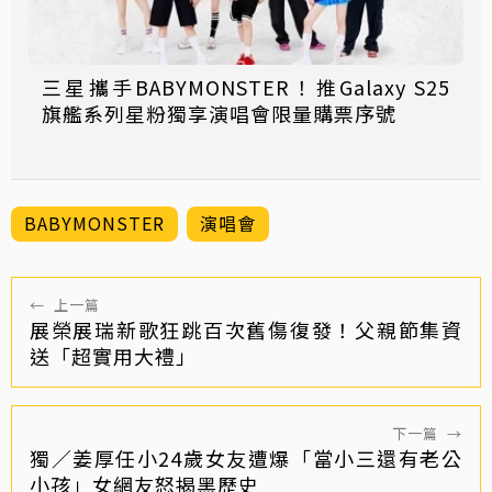
三星攜手BABYMONSTER！推Galaxy S25
旗艦系列星粉獨享演唱會限量購票序號
BABYMONSTER
演唱會
←
上一篇
展榮展瑞新歌狂跳百次舊傷復發！父親節集資
送「超實用大禮」
下一篇
→
獨／姜厚任小24歲女友遭爆「當小三還有老公
小孩」女網友怒揭黑歷史