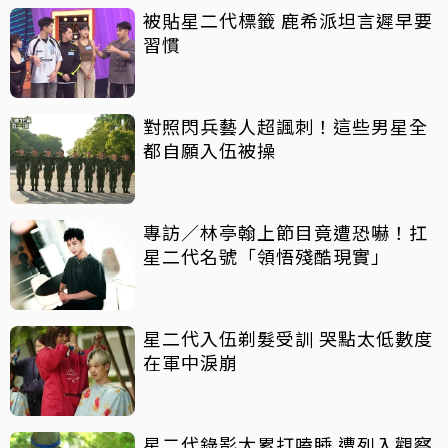
被貼星二代標籤 鹿希派坦言遲早要
習慣
對照閃兵藝人超諷刺！這些男星全
都自願入伍被操
專訪／林亭翰上節目竟遭恐嚇！扛
星二代名號「領悟殘酷現實」
星二代入伍剃髮受訓 哭點太低數度
在軍中淚崩
星二代錄影太累打嗑睡 遭列入觀察