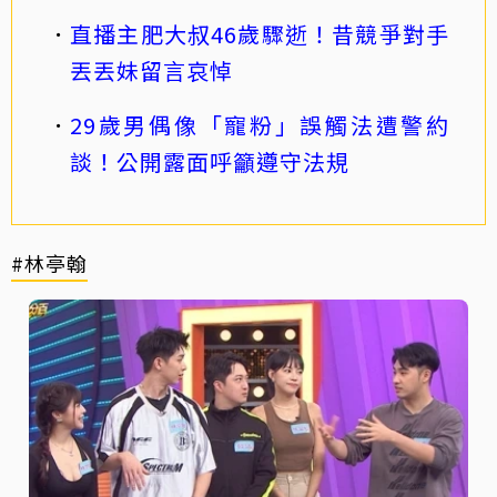
直播主肥大叔46歲驟逝！昔競爭對手
丟丟妹留言哀悼
29歲男偶像「寵粉」誤觸法遭警約
談！公開露面呼籲遵守法規
#林亭翰