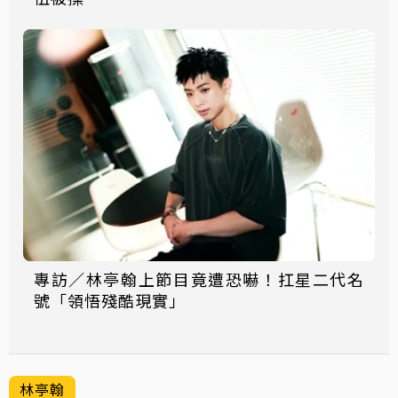
專訪／林亭翰上節目竟遭恐嚇！扛星二代名
號「領悟殘酷現實」
林亭翰