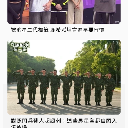
被貼星二代標籤 鹿希派坦言遲早要習慣
對照閃兵藝人超諷刺！這些男星全都自願入
伍被操