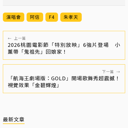
演唱會
阿信
F4
朱孝天
←
上一篇
2026桃園電影節「特別放映」6強片登場 小
薰帶「鬼祖先」回娘家！
下一篇
→
「航海王劇場版：GOLD」開場歌舞秀超震撼！
視覺效果「金碧輝煌」
最新文章