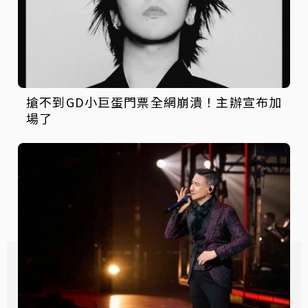
搶不到GD小巨蛋門票全網崩潰！主辦宣布加
場了