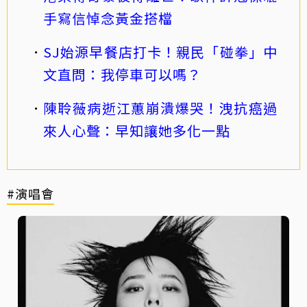
手寫信悼念黃金搭檔
SJ始源早餐店打卡！親民「碰拳」中
文直問：我停車可以嗎？
陳聆薇病逝江蕙崩潰爆哭！洩抗癌過
來人心聲：早知讓她多化一點
#演唱會