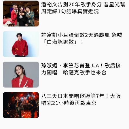
潘裕文告別20年歌手身分 昔星光幫
周定緯1句話曝真實近況
許富凱小巨蛋倒數2天遇颱風 急喊
「白海豚退散」！
孫淑媚、李竺芯首登JJA！歌后接
力開唱 哈薩克歌手也來台
八三夭日本開唱歌迷等7年！大阪
唱完21小時後再戰東京