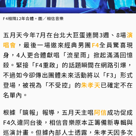
F4相隔12年合體。圖／相信音樂
五月天今年7月在台北大巨蛋連開3週、8場
演
唱會
，最後一場邀來經典男團
F4
全員驚喜現
身，4人更合體獻唱「流星雨」掀起滿滿回憶
殺。緊接「F4重啟」的話題瞬間在網路引爆，
不過如今卻傳出團體未來活動將以「F3」形式
登場，被視為「不受控」的
朱孝天
已確定不在
名單內。
根據「鏡報」報導，五月天主唱
阿信
成功促成
F4久違同台後，相信音樂原本正籌備新專輯與
巡演計畫。但據內部人士透露，朱孝天因多次