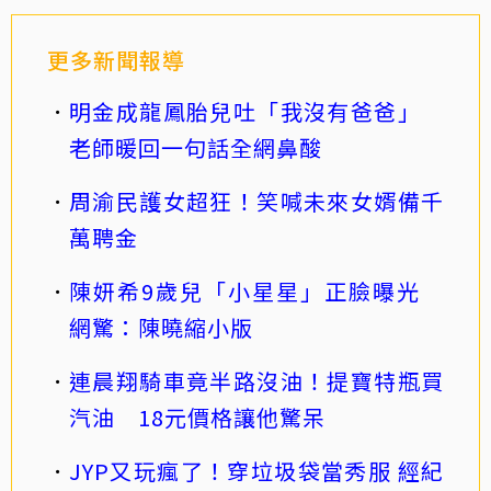
更多新聞報導
明金成龍鳳胎兒吐「我沒有爸爸」
老師暖回一句話全網鼻酸
周渝民護女超狂！笑喊未來女婿備千
萬聘金
陳妍希9歲兒「小星星」正臉曝光
網驚：陳曉縮小版
連晨翔騎車竟半路沒油！提寶特瓶買
汽油 18元價格讓他驚呆
JYP又玩瘋了！穿垃圾袋當秀服 經紀