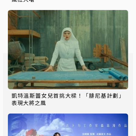
凱特溫斯蕾女兒首挑大樑！「腓尼基計劃」
表現大將之風