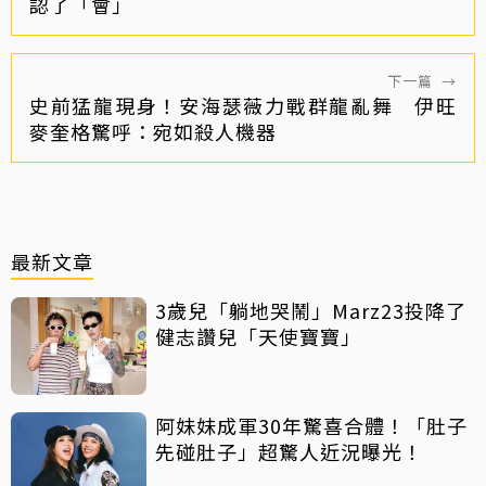
認了「會」
下一篇
→
史前猛龍現身！安海瑟薇力戰群龍亂舞 伊旺
麥奎格驚呼：宛如殺人機器
最新文章
3歲兒「躺地哭鬧」Marz23投降了
健志讚兒「天使寶寶」
阿妹妹成軍30年驚喜合體！「肚子
先碰肚子」超驚人近況曝光！