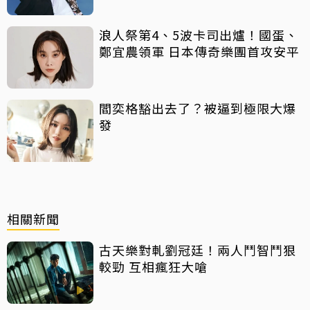
浪人祭第4、5波卡司出爐！國蛋、
鄭宜農領軍 日本傳奇樂團首攻安平
閻奕格豁出去了？被逼到極限大爆
發
相關新聞
古天樂對軋劉冠廷！兩人鬥智鬥狠
較勁 互相瘋狂大嗆