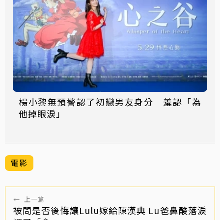
楊小黎無預警認了初戀男友身分 羞認「為
他掉眼淚」
電影
←
上一篇
被問是否後悔讓Lulu嫁給陳漢典 Lu爸鼻酸落淚