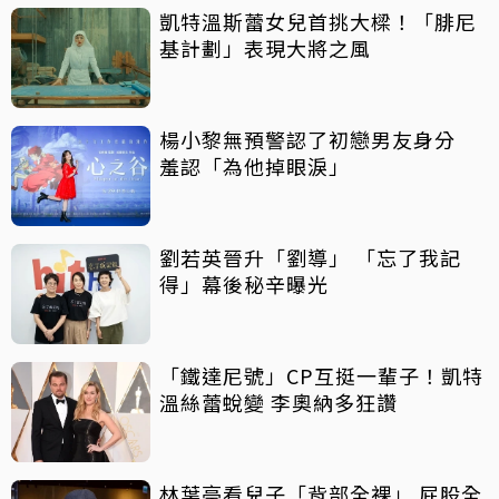
凱特溫斯蕾女兒首挑大樑！「腓尼
基計劃」表現大將之風
楊小黎無預警認了初戀男友身分
羞認「為他掉眼淚」
劉若英晉升「劉導」 「忘了我記
得」幕後秘辛曝光
「鐵達尼號」CP互挺一輩子！凱特
溫絲蕾蛻變 李奧納多狂讚
林葉亭看兒子「背部全裸」 屁股全