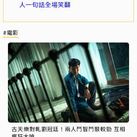
人一句話全場笑翻
#電影
古天樂對軋劉冠廷！兩人鬥智鬥狠較勁 互相
瘋狂大嗆