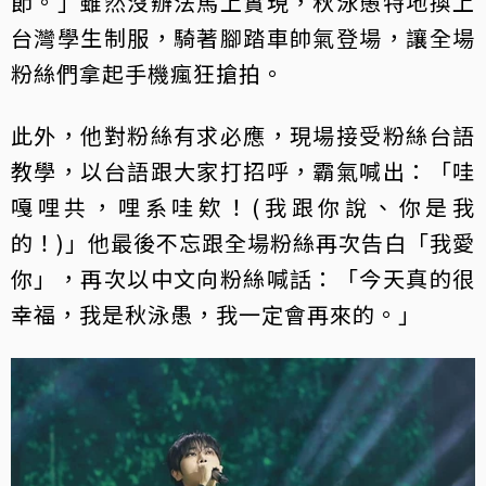
節。」雖然沒辦法馬上實現，秋泳愚特地換上
台灣學生制服，騎著腳踏車帥氣登場，讓全場
粉絲們拿起手機瘋狂搶拍。
此外，他對粉絲有求必應，現場接受粉絲台語
教學，以台語跟大家打招呼，霸氣喊出：「哇
嘎哩共，哩系哇欸！(我跟你說、你是我
的！)」他最後不忘跟全場粉絲再次告白「我愛
你」，再次以中文向粉絲喊話：「今天真的很
幸福，我是秋泳愚，我一定會再來的。」