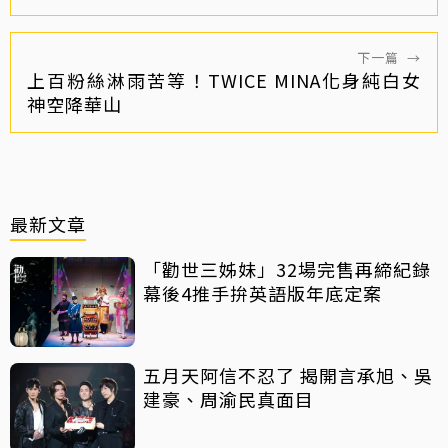
下一篇
→
上百粉絲淋雨苦等！TWICE MINA化身純白女
神空降華山
最新文章
「勸世三姊妹」32場完售再締紀錄
幕後4推手拚英語版年底定案
五月天阿信不忍了 揭開言承旭、吳
建豪、周渝民真面目