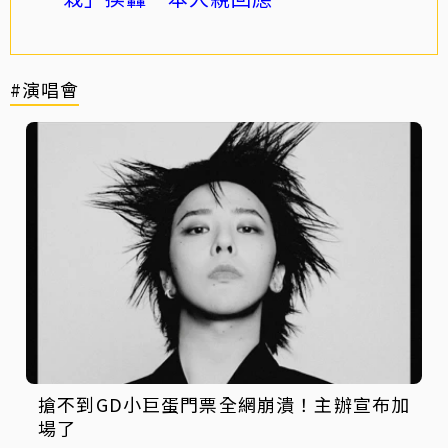
#演唱會
搶不到GD小巨蛋門票全網崩潰！主辦宣布加
場了