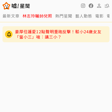
最新文章
林志玲曬帥兒照
熱門星聞
藝人動態
電影
電
姜厚任護愛12點聲明重砲反擊！駁小24歲女友
「當小三」嗆：講三小？