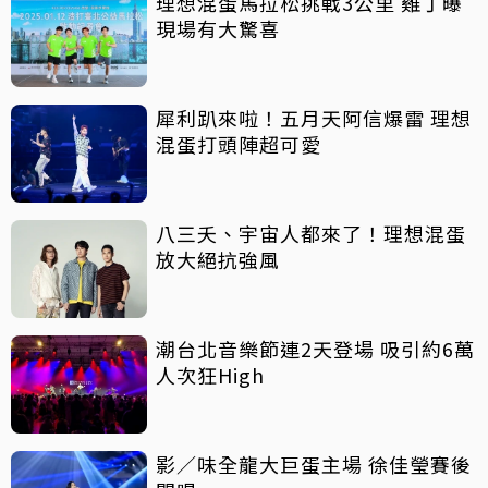
理想混蛋馬拉松挑戰3公里 雞丁曝
現場有大驚喜
犀利趴來啦！五月天阿信爆雷 理想
混蛋打頭陣超可愛
八三夭、宇宙人都來了！理想混蛋
放大絕抗強風
潮台北音樂節連2天登場 吸引約6萬
人次狂High
影／味全龍大巨蛋主場 徐佳瑩賽後