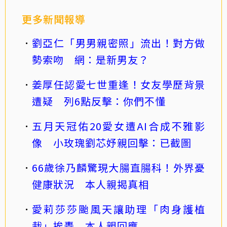
更多新聞報導
劉亞仁「男男親密照」流出！對方做
勢索吻 網：是新男友？
姜厚任認愛七世重逢！女友學歷背景
遭疑 列6點反擊：你們不懂
五月天冠佑20愛女遭AI合成不雅影
像 小玫瑰劉芯妤親回擊：已截圖
66歲徐乃麟驚現大腸直腸科！外界憂
健康狀況 本人親揭真相
愛莉莎莎颱風天讓助理「肉身護植
栽」挨轟 本人親回應