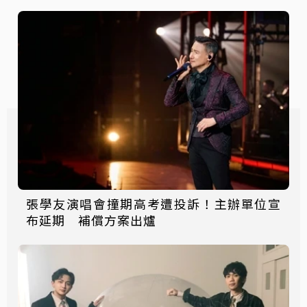
張學友演唱會撞期高考遭投訴！主辦單位宣
布延期 補償方案出爐