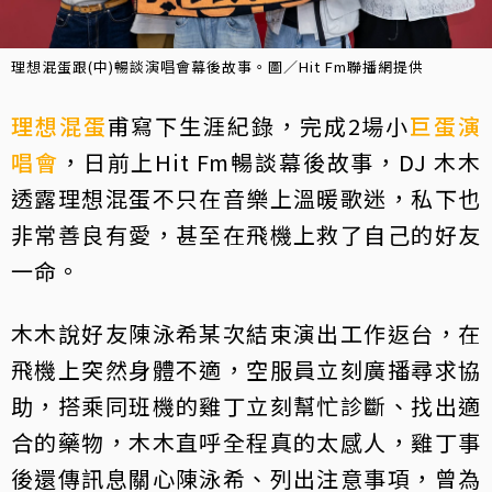
理想混蛋跟(中)暢談演唱會幕後故事。圖／Hit Fm聯播網提供
理想混蛋
甫寫下生涯紀錄，完成2場小
巨蛋
演
唱會
，日前上Hit Fm暢談幕後故事，DJ 木木
透露理想混蛋不只在音樂上溫暖歌迷，私下也
非常善良有愛，甚至在飛機上救了自己的好友
一命。
木木說好友陳泳希某次結束演出工作返台，在
飛機上突然身體不適，空服員立刻廣播尋求協
助，搭乘同班機的雞丁立刻幫忙診斷、找出適
合的藥物，木木直呼全程真的太感人，雞丁事
後還傳訊息關心陳泳希、列出注意事項，曾為