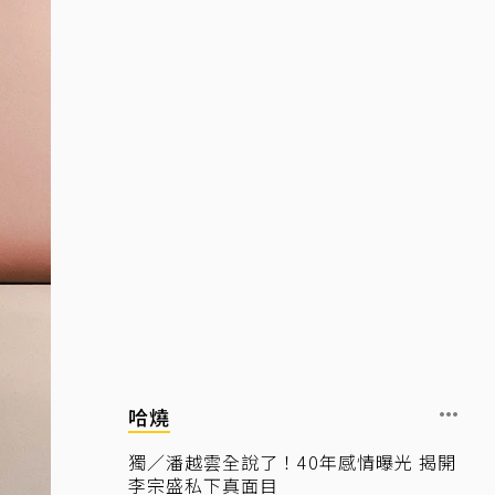
哈燒
獨／潘越雲全說了！40年感情曝光 揭開
李宗盛私下真面目