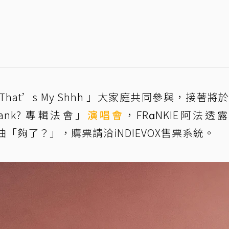
hat’s My Shhh 」大家庭共同參與，接著將於
Frank? 專輯法會」
演唱會
，FRαNKIE阿法透
單曲「夠了？」，購票請洽iNDIEVOX售票系統。