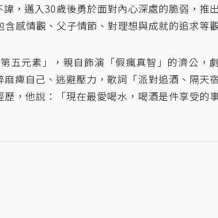
直言不諱，邁入30歲後勇於面對內心深處的脆弱，推
?」，呈現包含感情觀、父子情節、對理想與成就的追求等
「第五元素」，親自飾演「假瘋真智」的濟公，
醉麻痺自己、逃避壓力，歌詞「派對追酒、隔天
經歷，他說：「現在最愛喝水，喝酒是件享受的