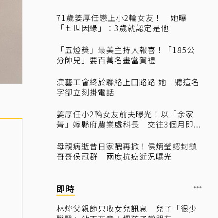
71歲姜厚任戀上小2輪女友！ 她曝
「七世因緣」：3歲就認定是他
「五燈獎」最美主持人報喜！「185公
分帥兒」要百萬名畫當賀禮
演藝工會終於聯絡上田路路 她一聽這名
字卻立刻掛電話
姜厚任小2輪女友前夫曝光！以「余家
菁」嫁縣府農業處科長 交往3個月即...
母親病逝昔日家醜再掀！侯炳瑩認封鎖
哥哥侯冠群 兩度抗癌近況曝光
即時
林煒父親節只收女兒訊息 兒子「很少