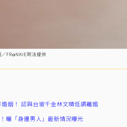
／FRαNKIE阿法提供
4年婚姻！ 認與台玻千金林文晴低調離婚
產！曬「身邊男人」最新情況曝光