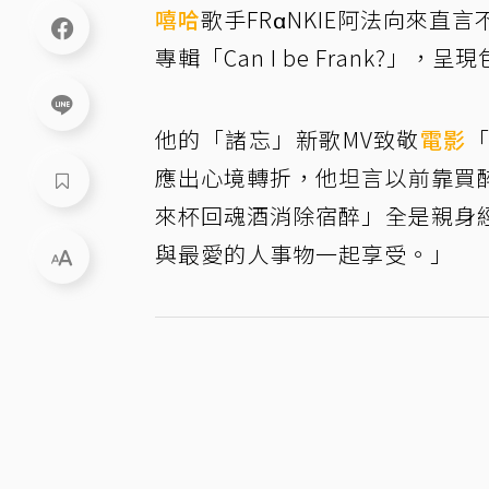
嘻哈
歌手FRαNKIE阿法向來
專輯「Can I be Frank
他的「諸忘」新歌MV致敬
電影
應出心境轉折，他坦言以前靠買
來杯回魂酒消除宿醉」全是親身
與最愛的人事物一起享受。」