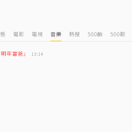
動態
電影
電視
音樂
熱搜
500齣
500歌
備明年當爸」
13:14