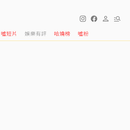
噓短片
娛樂有評
哈燒榜
噓粉