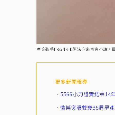
嘻哈歌手FRαNKIE阿法向來直言不諱。圖
更多新聞報導
5566小刀證實結束1
愷樂突曝雙寶35周早