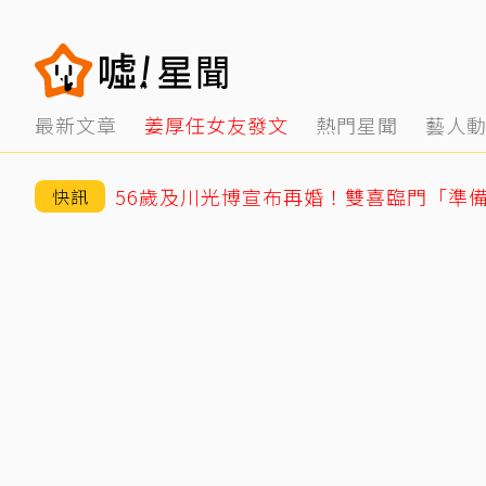
最新文章
姜厚任女友發文
熱門星聞
藝人
56歲及川光博宣布再婚！雙喜臨門「準
快訊