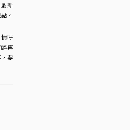
出最新
觀點。
劇情呼
宿醉再
事，要