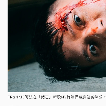
FRαNKIE阿法在「諸忘」新歌MV飾演假瘋真智的濟公。