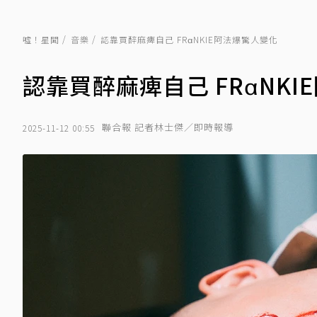
噓！星聞
音樂
認靠買醉麻痺自己 FRαNKIE阿法爆驚人變化
認靠買醉麻痺自己 FRαNK
聯合報 記者林士傑／即時報導
2025-11-12 00:55