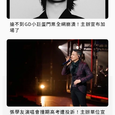
搶不到GD小巨蛋門票全網崩潰！主辦宣布加
場了
張學友演唱會撞期高考遭投訴！主辦單位宣