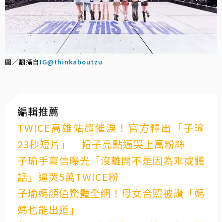
圖／翻攝自
IG@thinkaboutzu
編輯推薦
TWICE高雄站超催淚！官方釋出「子瑜
23秒短片」 帽子亮點逼哭上萬粉絲
子瑜手寫信曝光「沒離開不是因為乖或聽
話」逼哭5萬TWICE粉
子瑜媽顏值驚豔全網！母女合照被讚「媽
媽也能出道」