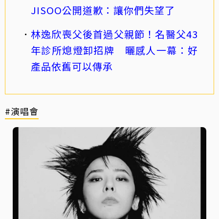
JISOO公開道歉：讓你們失望了
林逸欣喪父後首過父親節！名醫父43
年診所熄燈卸招牌 曬感人一幕：好
產品依舊可以傳承
#演唱會