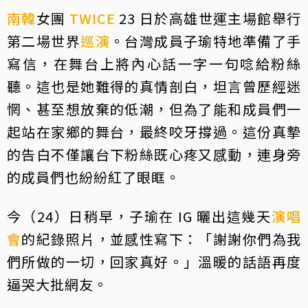
南韓
女團
TWICE
23 日於高雄世運主場館舉行
第二場世界
巡演
。台灣成員子瑜特地準備了手
寫信，在舞台上將內心話一字一句唸給粉絲
聽。這也是她難得的真情剖白，坦言曾歷經迷
惘、甚至想放棄的低潮，但為了能和成員們一
起站在家鄉的舞台，最終咬牙撐過。這份真摯
的告白不僅讓台下粉絲既心疼又感動，連身旁
的成員們也紛紛紅了眼眶。
今（24）日稍早，子瑜在 IG 曬出這幾天
演唱
會
的紀錄照片，並感性寫下：「謝謝你們為我
們所做的一切，回家真好。」溫暖的話語再度
逼哭大批網友。