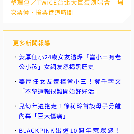
整理包／TWICE台北大巨蛋演唱會 場
次票價、搶票管道時間
更多新聞報導
姜厚任小24歲女友遭爆「當小三有老
公小孩」女網友怒揭黑歷史
姜厚任女友遭控當小三！發千字文
「不學邏輯很難開始好好活」
兒幼年遭抱走！徐莉玲首談母子分離
內幕「巨大傷痛」
BLACKPINK出道10週年惹眾怒！