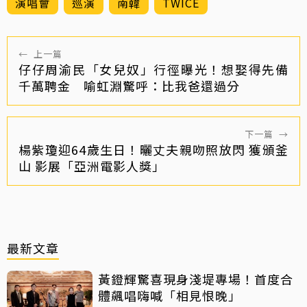
演唱會
巡演
南韓
TWICE
←
上一篇
仔仔周渝民「女兒奴」行徑曝光！想娶得先備
千萬聘金 喻虹淵驚呼：比我爸還過分
下一篇
→
楊紫瓊迎64歲生日！曬丈夫親吻照放閃 獲頒釜
山 影展「亞洲電影人獎」
最新文章
黃鐙輝驚喜現身淺堤專場！首度合
體飆唱嗨喊「相見恨晚」