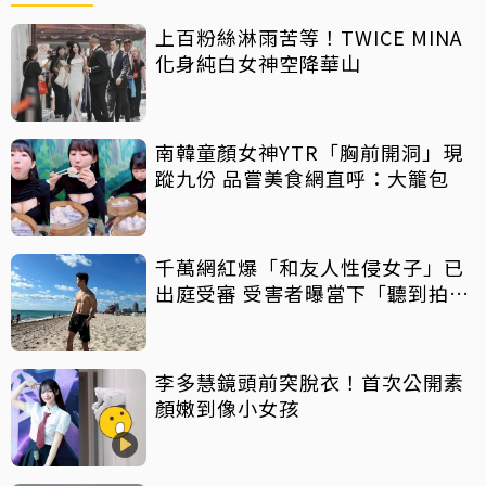
上百粉絲淋雨苦等！TWICE MINA
化身純白女神空降華山
南韓童顏女神YTR「胸前開洞」現
蹤九份 品嘗美食網直呼：大籠包
千萬網紅爆「和友人性侵女子」已
出庭受審 受害者曝當下「聽到拍片
聲」
李多慧鏡頭前突脫衣！首次公開素
顏嫩到像小女孩